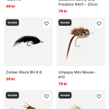
Predator #4/0 – 20cm
49 kr
79 kr
Slutsåld
Slutsåld
Zonker Black BH # 6
Umpqua Mini Mouse -
#10
39 kr
79 kr
Slutsåld
Slutsåld