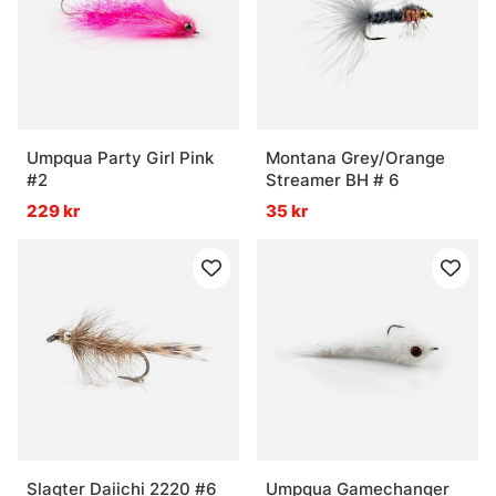
Umpqua Party Girl Pink
Montana Grey/Orange
#2
Streamer BH # 6
229 kr
35 kr
Slagter Daiichi 2220 #6
Umpqua Gamechanger