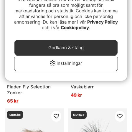
size 8
fungera så bra som möjligt samt för
39 kr
marknadsföring och statistik. Cookies kan komma
35 kr
att användas för personlig och icke personlig
annonsering. Du kan läsa mer i vår
Privacy Policy
och i vår
Cookiepolicy
.
Slutsåld
Slutsåld
Godkänn & stäng
Inställningar
Fladen Fly Selection
Vaskebjørn
Zonker
49 kr
65 kr
Slutsåld
Slutsåld