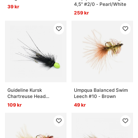
4,5'' #2/0 - Pearl/White
39 kr
259 kr
Guideline Kursk
Umpqua Balanced Swim
Chartreuse Head
Leech #10 - Brown
Medium
109 kr
49 kr