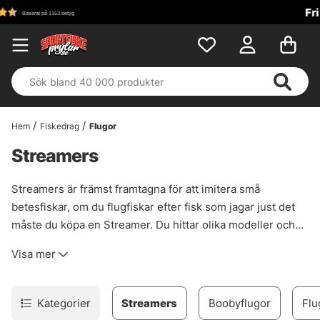
Fri frakt över 699 kr!
Hem
Fiskedrag
Flugor
Streamers
Streamers är främst framtagna för att imitera små
betesfiskar, om du flugfiskar efter fisk som jagar just det
måste du köpa en Streamer. Du hittar olika modeller och
imitationer hos oss!
Visa mer
Kategorier
Streamers
Boobyflugor
Flu