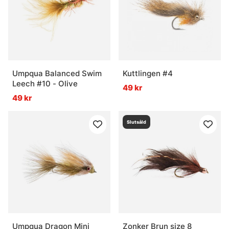
Umpqua Balanced Swim
Kuttlingen #4
Leech #10 - Olive
49 kr
49 kr
Slutsåld
Umpqua Dragon Mini
Zonker Brun size 8