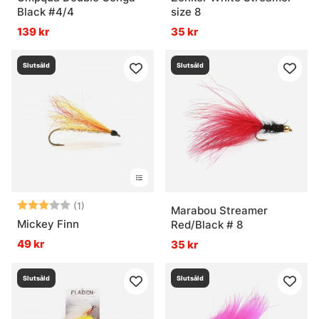
Black #4/4
size 8
139 kr
35 kr
Slutsåld
Slutsåld
Betyg:
3.0 utav 5 stjärnor
(1)
Marabou Streamer
Mickey Finn
Red/Black # 8
49 kr
35 kr
Slutsåld
Slutsåld