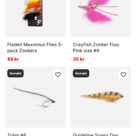
Fladen Maxximus Flies 5-
Crayfish Zonker Fluo
pack Zonkers
Pink size #6
89 kr
35 kr
Slutsåld
Slutsåld
Tobis #6
Guideline Sunny Day