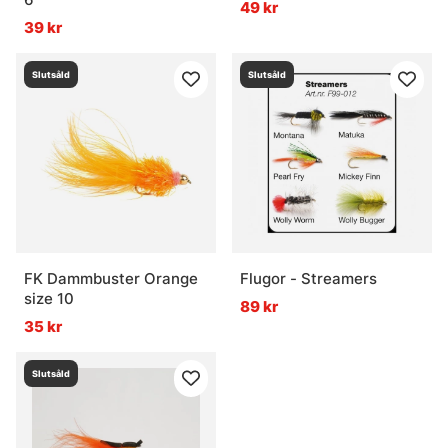
49 kr
39 kr
Slutsåld
Slutsåld
FK Dammbuster Orange
Flugor - Streamers
size 10
89 kr
35 kr
Slutsåld