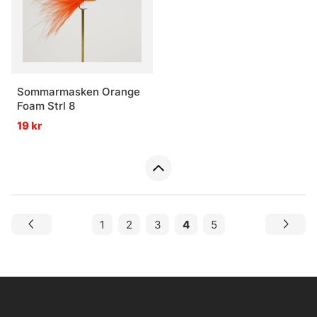
Sommarmasken Orange
Foam Strl 8
19 kr
1
2
3
4
5