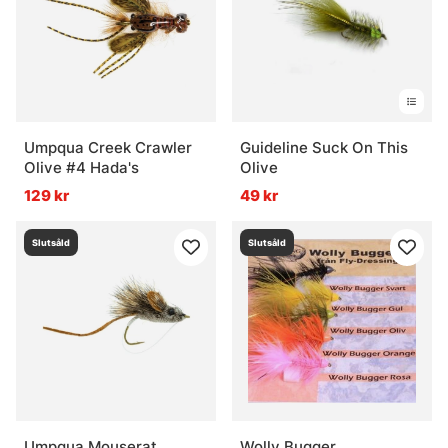
Umpqua Creek Crawler
Guideline Suck On This
Olive #4 Hada's
Olive
129 kr
49 kr
Slutsåld
Slutsåld
Umpqua Mouserat
Wolly Bugger