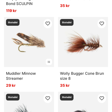
Bond SCULPIN
35 kr
119 kr
Slutsåld
Slutsåld
Muddler Minnow
Wolly Bugger Cone Brun
Streamer
size 8
29 kr
35 kr
Slutsåld
Slutsåld