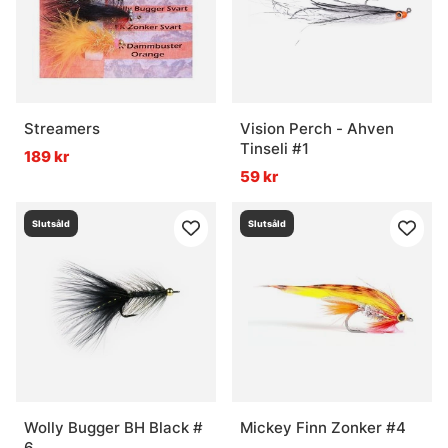
Streamers
Vision Perch - Ahven
Tinseli #1
189 kr
59 kr
Slutsåld
Slutsåld
Wolly Bugger BH Black #
Mickey Finn Zonker #4
6