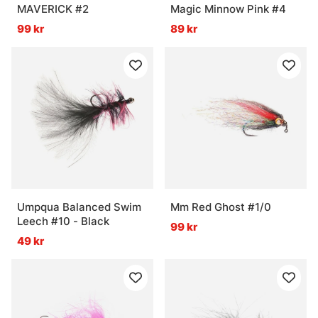
MAVERICK #2
Magic Minnow Pink #4
99 kr
89 kr
Umpqua Balanced Swim
Mm Red Ghost #1/0
Leech #10 - Black
99 kr
49 kr