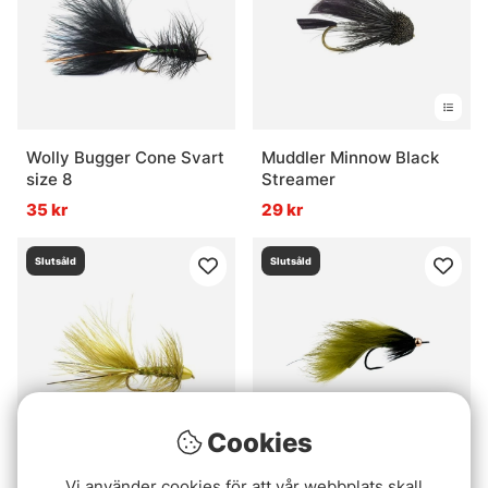
Wolly Bugger Cone Svart
Muddler Minnow Black
size 8
Streamer
35 kr
29 kr
Slutsåld
Slutsåld
Cookies
Wolly Bugger Cone olive
Zonker Olive BH # 6
Vi använder cookies för att vår webbplats skall