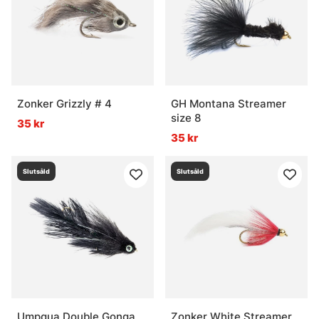
Zonker Grizzly # 4
GH Montana Streamer
size 8
35 kr
35 kr
Slutsåld
Slutsåld
Umpqua Double Gonga
Zonker White Streamer