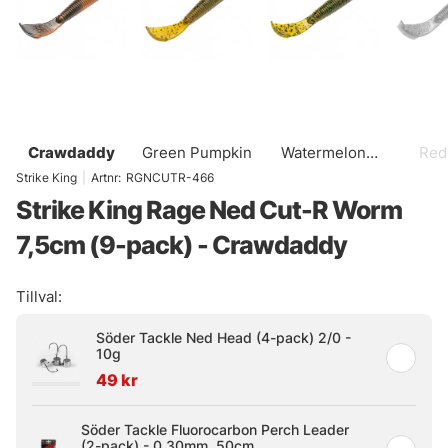
Crawdaddy
Green Pumpkin
Watermelon
Red
Red Flake
Strike King
|
Artnr:
RGNCUTR-466
Strike King Rage Ned Cut-R Worm
7,5cm (9-pack) - Crawdaddy
Tillval:
Söder Tackle Ned Head (4-pack) 2/0 -
10g
49 kr
Söder Tackle Fluorocarbon Perch Leader
(2-pack) - 0.30mm, 50cm