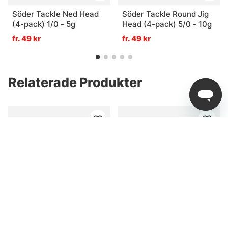
Söder Tackle Ned Head
Söder Tackle Round Jig
(4-pack) 1/0 - 5g
Head (4-pack) 5/0 - 10g
fr. 49 kr
fr. 49 kr
Relaterade Produkter
Strike King Rage Ned
Molix Stick Flex 11,4cm
Craw 7cm (9-pack)
(4-pack) - Cinnamon /