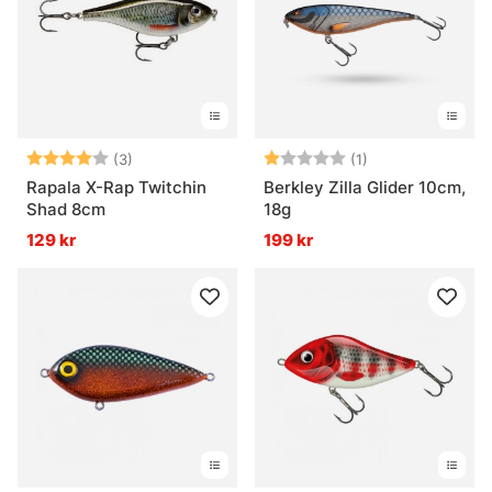
Betyg:
4.0 utav 5 stjärnor
Betyg:
1.0 utav 5 stjärn
(3)
(1)
Rapala X-Rap Twitchin
Berkley Zilla Glider 10cm,
Shad 8cm
18g
129 kr
199 kr