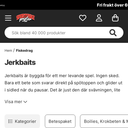
Fri frakt över 699 kr!
Hem
Fiskedrag
Jerkbaits
Jerkbaits är byggda för ett mer levande spel. Ingen sked.
Bara ett bete som svarar direkt på spötoppen och glider ut
i sidled när du pausar. Det är just den där svävningen, lite
sned och oförutsägbar, som ofta triggar gädda till hugg när
Visa mer
annat känns dött i vattnet.
Den här typen av bete passar särskilt bra när fisken följer
men tvekar, eller när det krävs ett mer tydligt och rytmiskt
Kategorier
Betespaket
Boilies, Krokbeten &
fiskat tempo för att väcka intresse. Jerkbaits används ofta