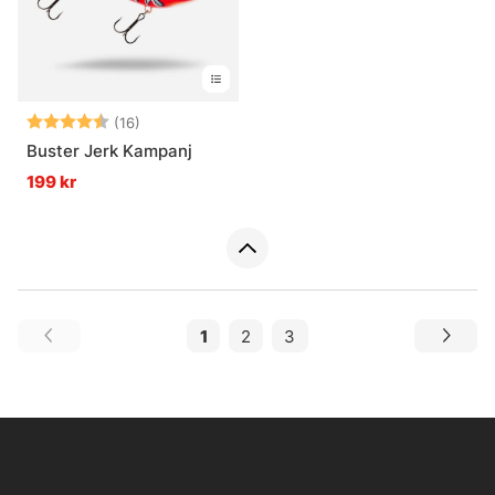
Betyg:
4.7 utav 5 stjärnor
(16)
Buster Jerk Kampanj
199 kr
1
2
3