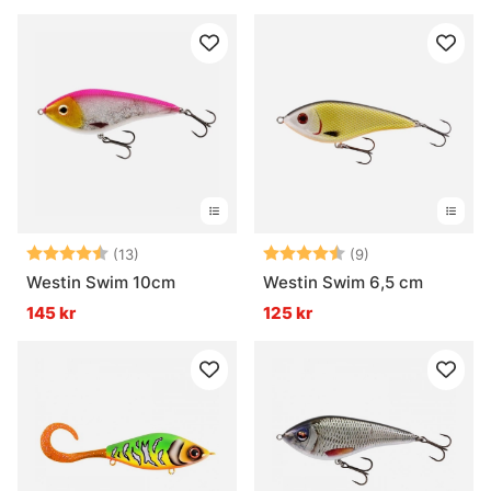
Betyg:
4.8 utav 5 stjärnor
Betyg:
4.8 utav 5 stjär
(13)
(9)
Westin Swim 10cm
Westin Swim 6,5 cm
145 kr
125 kr