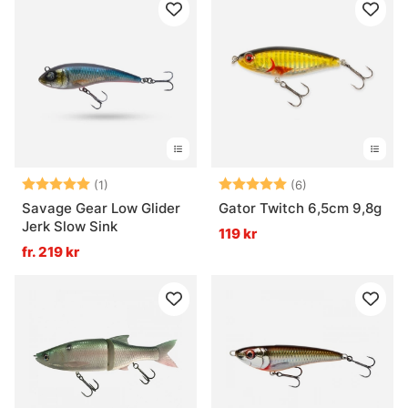
Betyg:
5.0 utav 5 stjärnor
Betyg:
5.0 utav 5 stjär
(1)
(6)
Savage Gear Low Glider
Gator Twitch 6,5cm 9,8g
Jerk Slow Sink
119 kr
fr. 219 kr