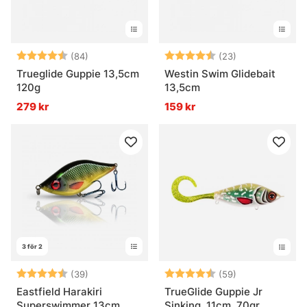
Betyg:
4.7 utav 5 stjärnor
Betyg:
4.9 utav 5 stjä
(84)
(23)
Trueglide Guppie 13,5cm
Westin Swim Glidebait
120g
13,5cm
279 kr
159 kr
3 för 2
Betyg:
4.6 utav 5 stjärnor
Betyg:
4.6 utav 5 stjä
(39)
(59)
Eastfield Harakiri
TrueGlide Guppie Jr
Superswimmer 13cm
Sinking, 11cm, 70gr