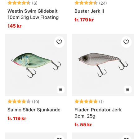
Betyg:
4.7 utav 5 stjärnor
Betyg:
4.7 utav 5 stjä
(6)
(24)
Westin Swim Glidebait
Buster Jerk II
10cm 31g Low Floating
fr. 179 kr
145 kr
Betyg:
4.0 utav 5 stjärnor
Betyg:
5.0 utav 5 stjär
(10)
(1)
Salmo Slider Sjunkande
Fladen Predator Jerk
9cm, 25g
fr. 119 kr
fr. 55 kr