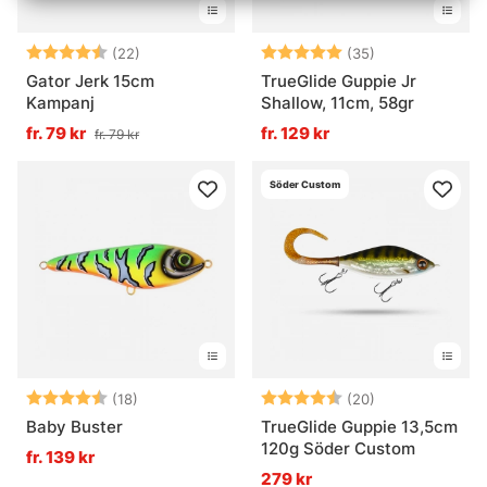
Betyg:
4.7 utav 5 stjärnor
Betyg:
5.0 utav 5 stjä
(22)
(35)
Gator Jerk 15cm
TrueGlide Guppie Jr
Kampanj
Shallow, 11cm, 58gr
fr. 79 kr
fr. 129 kr
fr. 79 kr
Söder Custom
Betyg:
4.7 utav 5 stjärnor
Betyg:
4.7 utav 5 stjä
(18)
(20)
Baby Buster
TrueGlide Guppie 13,5cm
120g Söder Custom
fr. 139 kr
279 kr