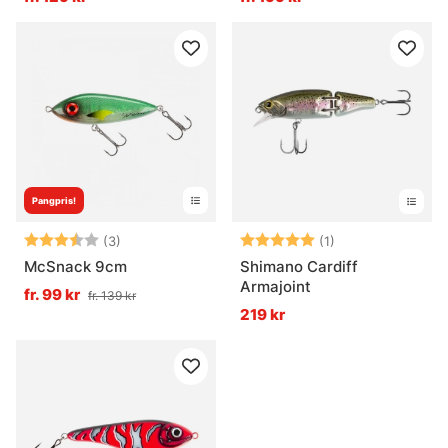
Pangpris!
Betyg:
3.7 utav 5 stjärnor
Betyg:
5.0 utav 5 stjär
(3)
(1)
McSnack 9cm
Shimano Cardiff
Armajoint
fr. 99 kr
fr. 139 kr
219 kr