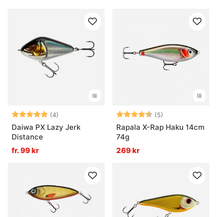
Betyg:
5.0 utav 5 stjärnor
Betyg:
4.8 utav 5 stjär
(4)
(5)
Daiwa PX Lazy Jerk
Rapala X-Rap Haku 14cm
Distance
74g
fr. 99 kr
269 kr