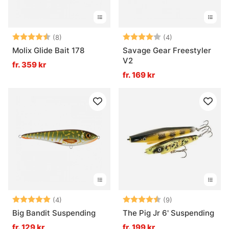
Betyg:
4.1 utav 5 stjärnor
Betyg:
4.0 utav 5 stjär
(8)
(4)
Molix Glide Bait 178
Savage Gear Freestyler
V2
fr. 359 kr
fr. 169 kr
Betyg:
5.0 utav 5 stjärnor
Betyg:
4.9 utav 5 stjär
(4)
(9)
Big Bandit Suspending
The Pig Jr 6' Suspending
fr. 129 kr
fr. 199 kr