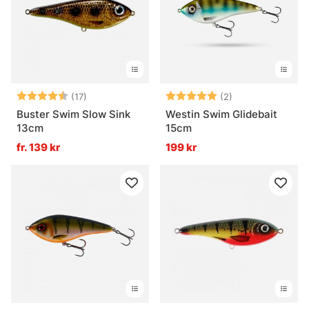
Betyg:
4.3 utav 5 stjärnor
Betyg:
5.0 utav 5 stjär
(17)
(2)
Buster Swim Slow Sink
Westin Swim Glidebait
13cm
15cm
fr. 139 kr
199 kr