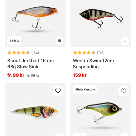
Vad är ett jerkbait?
Vad är jerkbaitfiske bra för?
3 för 2
När fungerar jerkbaits bäst?
Betyg:
4.6 utav 5 stjärnor
Betyg:
4.5 utav 5 stjä
(34)
(36)
Scout Jerkbait 16 cm
Westin Swim 12cm
68g Slow Sink
Suspending
Hur fiskas ett jerkbait?
fr. 99 kr
159 kr
fr. 99 kr
Söder Custom