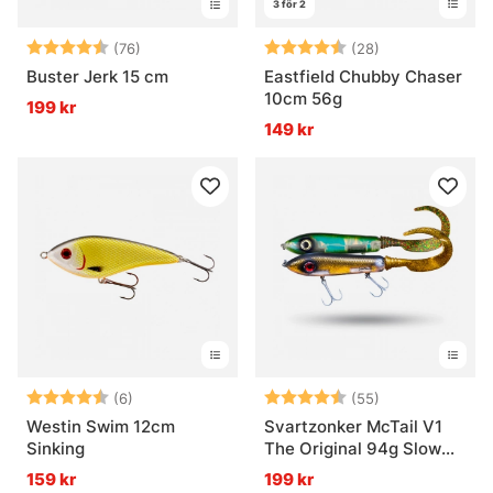
3 för 2
Betyg:
4.7 utav 5 stjärnor
Betyg:
4.6 utav 5 stjä
(76)
(28)
Buster Jerk 15 cm
Eastfield Chubby Chaser
10cm 56g
199 kr
149 kr
Betyg:
4.7 utav 5 stjärnor
Betyg:
4.7 utav 5 stjä
(6)
(55)
Westin Swim 12cm
Svartzonker McTail V1
Sinking
The Original 94g Slow
Sink
159 kr
199 kr