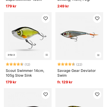
179 kr
249 kr
3 för 2
Betyg:
4.7 utav 5 stjärnor
Betyg:
4.3 utav 5 stjä
(12)
(22)
Scout Swimmer 14cm,
Savage Gear Deviator
105g Slow Sink
Swim
179 kr
fr. 129 kr