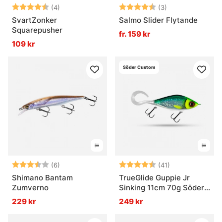
Betyg:
4.8 utav 5 stjärnor
Betyg:
4.3 utav 5 stjär
(4)
(3)
SvartZonker
Salmo Slider Flytande
Squarepusher
fr. 159 kr
109 kr
Söder Custom
Betyg:
3.7 utav 5 stjärnor
Betyg:
4.9 utav 5 stjä
(6)
(41)
Shimano Bantam
TrueGlide Guppie Jr
Zumverno
Sinking 11cm 70g Söder
Custom
229 kr
249 kr