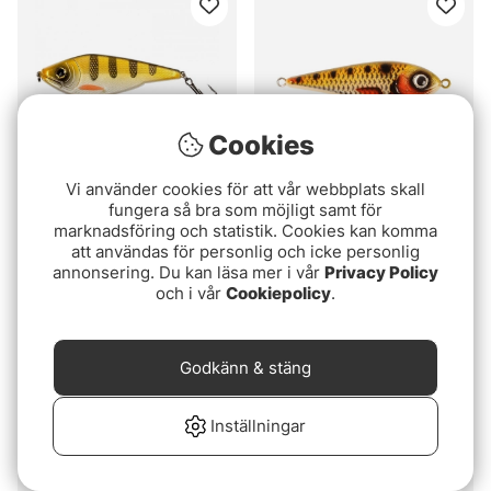
Cookies
Vi använder cookies för att vår webbplats skall
fungera så bra som möjligt samt för
Betyg:
5.0 utav 5 stjär
(6)
Fladen Predator Jerk
marknadsföring och statistik. Cookies kan komma
Tiny Buster
50g, 12cm
att användas för personlig och icke personlig
annonsering. Du kan läsa mer i vår
Privacy Policy
fr. 119 kr
59 kr
och i vår
Cookiepolicy
.
Godkänn & stäng
Inställningar