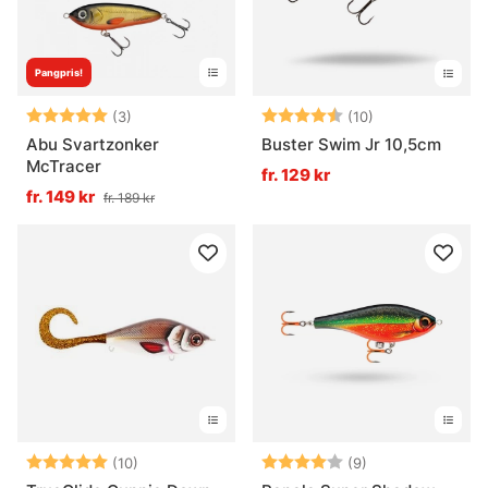
Pangpris!
Betyg:
5.0 utav 5 stjärnor
Betyg:
4.9 utav 5 stjä
(3)
(10)
Abu Svartzonker
Buster Swim Jr 10,5cm
McTracer
fr. 129 kr
fr. 149 kr
fr. 189 kr
Betyg:
5.0 utav 5 stjärnor
Betyg:
4.0 utav 5 stjär
(10)
(9)