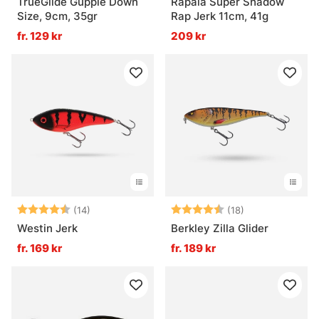
TrueGlide Guppie Down
Rapala Super Shadow
Size, 9cm, 35gr
Rap Jerk 11cm, 41g
fr. 129 kr
209 kr
Betyg:
4.8 utav 5 stjärnor
Betyg:
4.7 utav 5 stjä
(14)
(18)
Westin Jerk
Berkley Zilla Glider
fr. 169 kr
fr. 189 kr