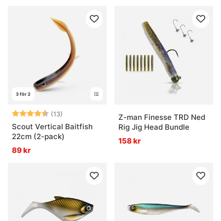
3 för 2
Betyg:
4.4 utav 5 stjärnor
(13)
Z-man Finesse TRD Ned
Scout Vertical Baitfish
Rig Jig Head Bundle
22cm (2-pack)
158 kr
89 kr