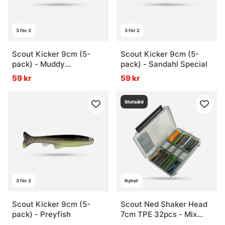
3 för 2
3 för 2
Scout Kicker 9cm (5-
Scout Kicker 9cm (5-
pack) - Muddy
pack) - Sandahl Special
Chartreuse
59 kr
59 kr
Slutsåld
3 för 2
Nyhet
Scout Kicker 9cm (5-
Scout Ned Shaker Head
pack) - Preyfish
7cm TPE 32pcs - Mix
Pack