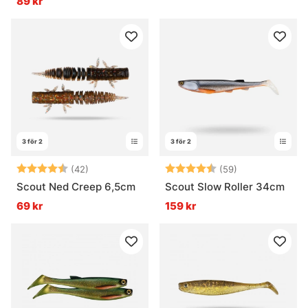
89 kr
3 för 2
3 för 2
Betyg:
4.5 utav 5 stjärnor
Betyg:
4.8 utav 5 stjä
(42)
(59)
Scout Ned Creep 6,5cm
Scout Slow Roller 34cm
69 kr
159 kr