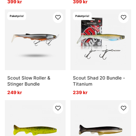
399 kr
399 kr
Paketpris!
Paketpris!
Scout Slow Roller &
Scout Shad 20 Bundle -
Stinger Bundle
Titanium
249 kr
239 kr