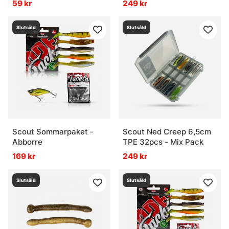
59 kr
249 kr
Slutsåld
Slutsåld
Scout Sommarpaket -
Scout Ned Creep 6,5cm
Abborre
TPE 32pcs - Mix Pack
169 kr
249 kr
Slutsåld
Slutsåld