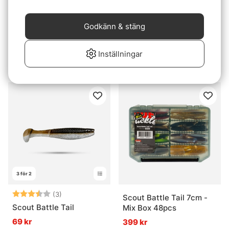
3 för 2
3 för 2
Godkänn & stäng
Betyg:
4.1 utav 5 stjärnor
Betyg:
4.8 utav 5 stjär
(9)
(4)
Scout Darter Minnow
Scout RibKick 10cm (8-
Inställningar
pack)
fr. 79 kr
79 kr
3 för 2
Betyg:
3.7 utav 5 stjärnor
(3)
Scout Battle Tail 7cm -
Scout Battle Tail
Mix Box 48pcs
69 kr
399 kr