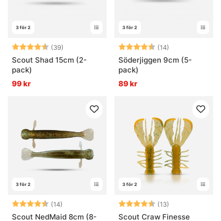
3 för 2
3 för 2
Betyg:
4.7 utav 5 stjärnor
Betyg:
4.5 utav 5 stjä
(39)
(14)
Scout Shad 15cm (2-
Söderjiggen 9cm (5-
pack)
pack)
99 kr
89 kr
3 för 2
3 för 2
Betyg:
4.1 utav 5 stjärnor
Betyg:
4.8 utav 5 stjä
(14)
(13)
Scout NedMaid 8cm (8-
Scout Craw Finesse