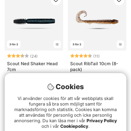
3 för 2
3 för 2
Betyg:
3.8 utav 5 stjärnor
Betyg:
4.2 utav 5 stjä
(24)
(11)
Scout Ned Shaker Head
Scout RibTail 10cm (8-
7cm
pack)
69 kr
79 kr
Cookies
Vi använder cookies för att vår webbplats skall
fungera så bra som möjligt samt för
marknadsföring och statistik. Cookies kan komma
att användas för personlig och icke personlig
annonsering. Du kan läsa mer i vår
Privacy Policy
och i vår
Cookiepolicy
.