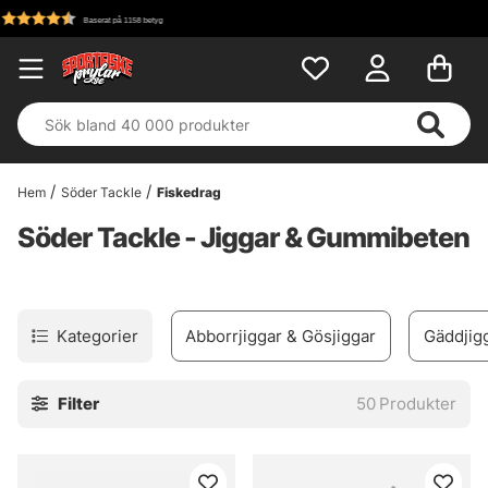
Fri frakt över 699 kr!
Hem
Söder Tackle
Fiskedrag
Söder Tackle - Jiggar & Gummibeten
Kategorier
Abborrjiggar & Gösjiggar
Gäddjig
Filter
50
Produkter