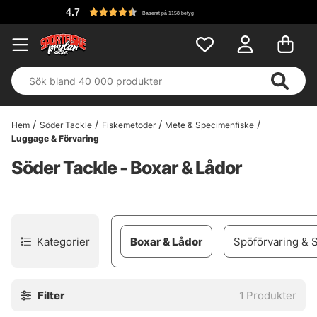
4.7
Baserat på 1158 betyg
Hem
Söder Tackle
Fiskemetoder
Mete & Specimenfiske
Luggage & Förvaring
Söder Tackle - Boxar & Lådor
Kategorier
Boxar & Lådor
Spöförvaring & 
Filter
1
Produkter