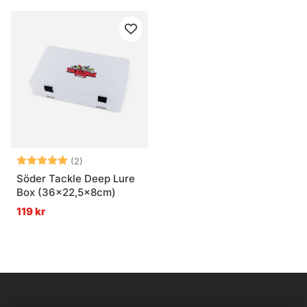
Betyg:
5.0 utav 5 stjärnor
(2)
Söder Tackle Deep Lure
Box (36x22,5x8cm)
119 kr