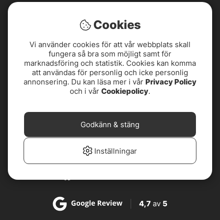
Cookies
Vi använder cookies för att vår webbplats skall
fungera så bra som möjligt samt för
marknadsföring och statistik. Cookies kan komma
att användas för personlig och icke personlig
annonsering. Du kan läsa mer i vår
Privacy Policy
och i vår
Cookiepolicy
.
4,8
av
5
Godkänn & stäng
4,8
av
5
Inställningar
4,7
av
5
4,7
av
5