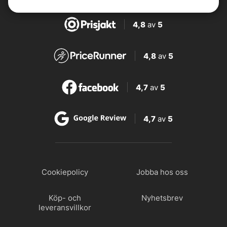
4,8
av
5
4,8
av
5
4,7
av
5
4,7
av
5
Cookiepolicy
Jobba hos oss
Köp- och
Nyhetsbrev
leveransvillkor