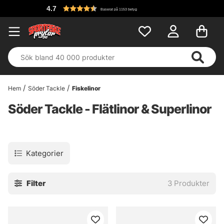
4.7
Baserat på 1153 betyg
Hem
Söder Tackle
Fiskelinor
Söder Tackle - Flätlinor & Superlinor
Kategorier
Filter
3
Produkter