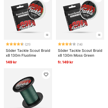
Betyg:
4.5 utav 5 stjärnor
Betyg:
3.9 utav 5 stjä
(21)
(14)
Söder Tackle Scout Braid
Söder Tackle Scout Braid
x8 130m Fluolime
x8 130m Moss Green
149 kr
fr. 149 kr