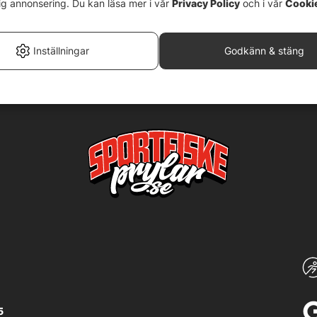
ig annonsering. Du kan läsa mer i vår
Privacy Policy
och i vår
Cooki
Inställningar
Godkänn & stäng
5