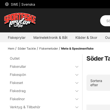
 SWE 
| Svenska
Fiskeprylar
Marinelektronik & Båt
Kläder & Skor
Ou
Hem
Söder Tackle
Fiskemetoder
Mete & Specimenfiske
Söder T
Outlet
Fiskerullar
Fiskespön
Sortera
Fiskeset
efter
Fiskedrag
Fiskelinor
Verktyg & Tillbehör