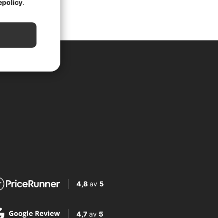
epolicy
.
4,8
av
5
4,7
av
5