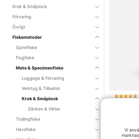
Krok & Småplock
Förvaring
Övrigt
Fiskemetoder
Spinnfiske
Flugfiske
Mete & Specimenfiske
Luggage & Förvaring
Verktyg & Tillbehör
Betyg:
Krok & Småplock
Söder Tackl
Sänken & Vikter
89 kr
Trollingfiske
Havsfiske
Vi anvä
marknads