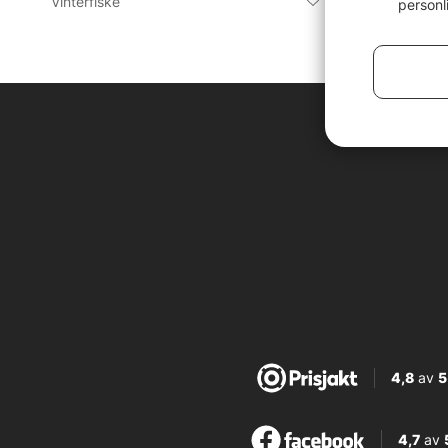
Vinterfiske
personl
4,8
av
5
4,7
av