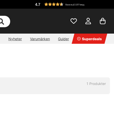
4.7
Baserat på 1157 betyg
Nyheter
Varumärken
Guider
Superdeals
1
Produkter