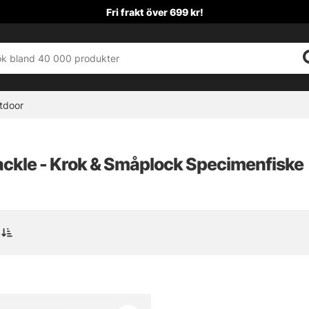
Fri frakt över 699 kr!
tdoor
ackle - Krok & Småplock Specimenfiske