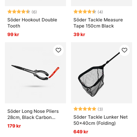
Betyg:
4.2 utav 5 stjärnor
Betyg:
4.5 utav 5 stjär
(6)
(4)
Söder Hookout Double
Söder Tackle Measure
Tooth
Tape 150cm Black
99 kr
39 kr
Betyg:
5.0 utav 5 stjär
(3)
Söder Long Nose Pliers
Söder Tackle Lunker Net
28cm, Black Carbon
50x40cm (Folding)
Steel
179 kr
649 kr