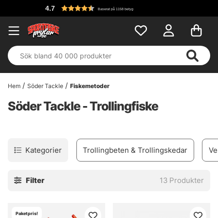
4.7
Baserat på 1158 betyg
Hem
Söder Tackle
Fiskemetoder
Söder Tackle - Trollingfiske
Kategorier
Trollingbeten & Trollingskedar
Ve
Filter
13
Produkter
Paketpris!