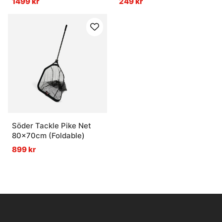
1499 kr
249 kr
Handle 188-235cm)
Söder Tackle Pike Net
80x70cm (Foldable)
899 kr