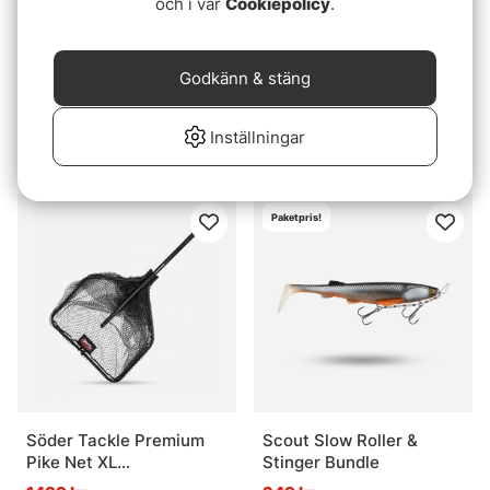
och i vår
Cookiepolicy
.
Godkänn & stäng
Söder Tackle Perch Body
Söder Tackle Versatile
Bag
Net 70x60cm (foldable)
Inställningar
199 kr
849 kr
Paketpris!
Söder Tackle Premium
Scout Slow Roller &
Pike Net XL
Stinger Bundle
(L76xW81xD100cm,