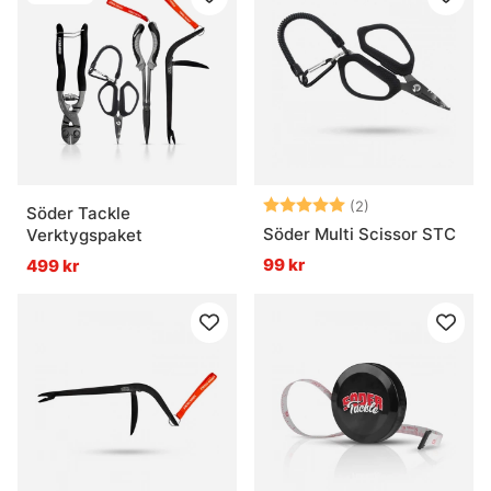
Betyg:
5.0 utav 5 stjär
(2)
Söder Tackle
Söder Multi Scissor STC
Verktygspaket
99 kr
499 kr