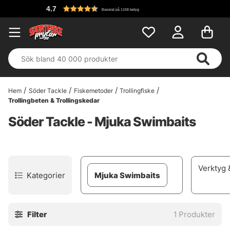
4.7
Baserat på 1158 betyg
Hem
Söder Tackle
Fiskemetoder
Trollingfiske
Trollingbeten & Trollingskedar
Söder Tackle - Mjuka Swimbaits
Verktyg &
Kategorier
Mjuka Swimbaits
Filter
1
Produkter