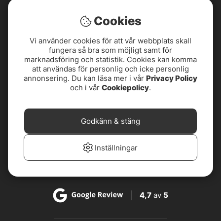
Cookies
Vi använder cookies för att vår webbplats skall
fungera så bra som möjligt samt för
marknadsföring och statistik. Cookies kan komma
att användas för personlig och icke personlig
annonsering. Du kan läsa mer i vår
Privacy Policy
och i vår
Cookiepolicy
.
4,8
av
5
Godkänn & stäng
4,8
av
5
Inställningar
4,7
av
5
4,7
av
5