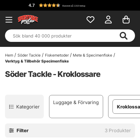
4.7
Baserat på 1153 betyg
Hem
Söder Tackle
Fiskemetoder
Mete & Specimenfiske
Verktyg & Tillbehör Specimenfiske
Söder Tackle - Kroklossare
Luggage & Förvaring
Kategorier
Kroklossa
Filter
3
Produkter