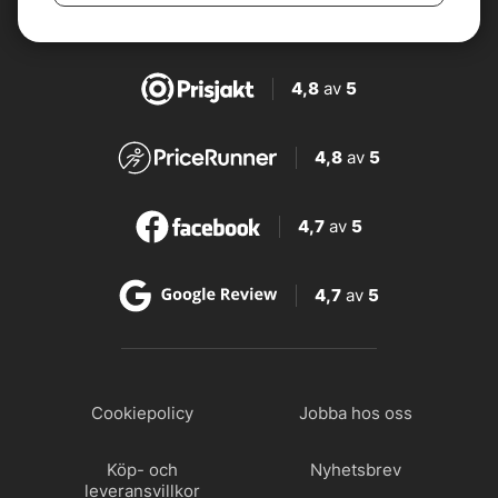
4,8
av
5
4,8
av
5
4,7
av
5
4,7
av
5
Cookiepolicy
Jobba hos oss
Köp- och
Nyhetsbrev
leveransvillkor