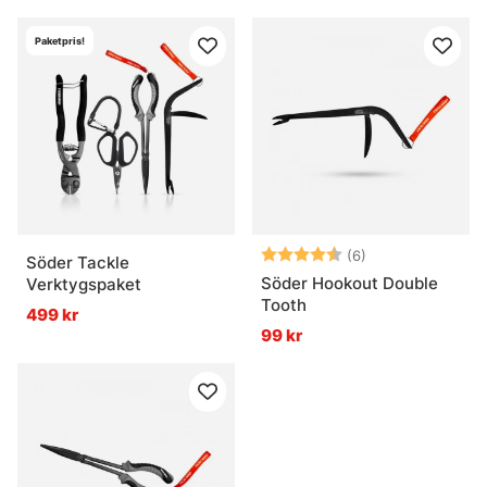
Paketpris!
Betyg:
4.2 utav 5 stjär
(6)
Söder Tackle
Söder Hookout Double
Verktygspaket
Tooth
499 kr
99 kr