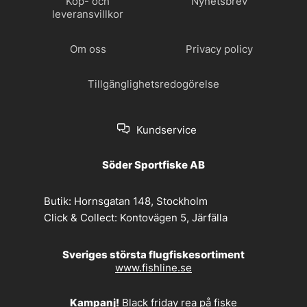
Köp- och
Nyhetsbrev
leveransvillkor
Om oss
Privacy policy
Tillgänglighetsredogörelse
Kundservice
Söder Sportfiske AB
Butik:
Hornsgatan 148, Stockholm
Click & Collect:
Kontovägen 5, Järfälla
Sveriges största flugfiskesortiment
www.fishline.se
Kampanj!
Black friday rea på fiske