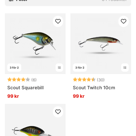
3 för 2
3 för 2
Betyg:
4.0 utav 5 stjärnor
Betyg:
4.8 utav 5 stjä
(6)
(30)
Scout Squarebill
Scout Twitch 10cm
99 kr
99 kr