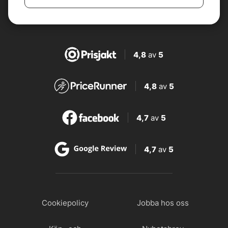
4,8
av
5
4,8
av
5
4,7
av
5
4,7
av
5
Cookiepolicy
Jobba hos oss