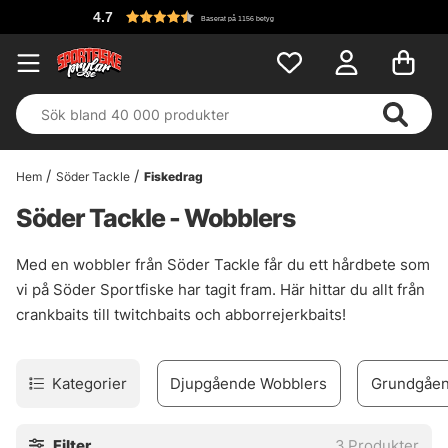
4.7
Baserat på 1156 betyg
Hem
Söder Tackle
Fiskedrag
Söder Tackle - Wobblers
Med en wobbler från Söder Tackle får du ett hårdbete som
vi på Söder Sportfiske har tagit fram. Här hittar du allt från
crankbaits till twitchbaits och abborrejerkbaits!
Kategorier
Djupgående Wobblers
Grundgåen
Filter
3
Produkter