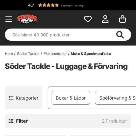
4.7
Baserat på 1158 betyg
Hem
Söder Tackle
Fiskemetoder
Mete & Specimenfiske
Söder Tackle - Luggage & Förvaring
Kategorier
Boxar & Lådor
Spöförvaring & 
Filter
2
Produkter