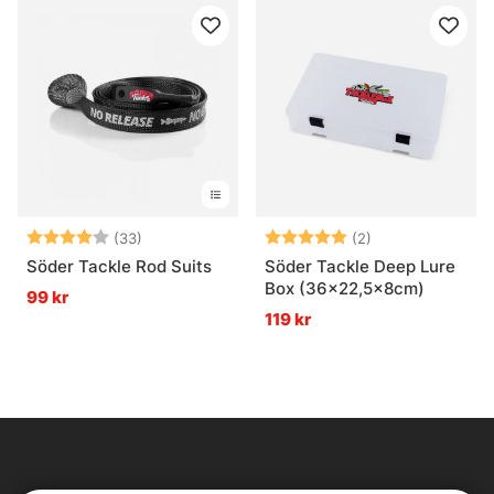
Betyg:
4.0 utav 5 stjärnor
Betyg:
5.0 utav 5 stjär
(33)
(2)
Söder Tackle Rod Suits
Söder Tackle Deep Lure
Box (36x22,5x8cm)
99 kr
119 kr