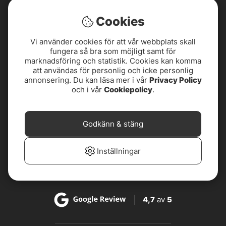
Cookies
Vi använder cookies för att vår webbplats skall
fungera så bra som möjligt samt för
marknadsföring och statistik. Cookies kan komma
att användas för personlig och icke personlig
annonsering. Du kan läsa mer i vår
Privacy Policy
och i vår
Cookiepolicy
.
4,8
av
5
Godkänn & stäng
4,8
av
5
Inställningar
4,7
av
5
4,7
av
5