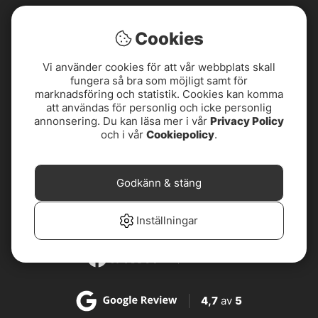
Cookies
Vi använder cookies för att vår webbplats skall
fungera så bra som möjligt samt för
marknadsföring och statistik. Cookies kan komma
att användas för personlig och icke personlig
annonsering. Du kan läsa mer i vår
Privacy Policy
och i vår
Cookiepolicy
.
4,8
av
5
Godkänn & stäng
4,8
av
5
Inställningar
4,7
av
5
4,7
av
5