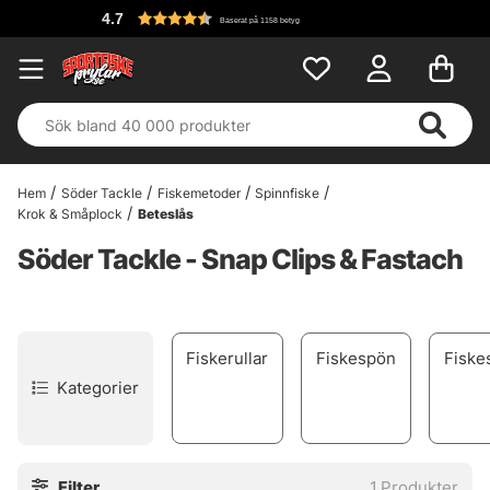
4.7
Baserat på 1158 betyg
Hem
Söder Tackle
Fiskemetoder
Spinnfiske
Krok & Småplock
Beteslås
Söder Tackle - Snap Clips & Fastach
Fiskerullar
Fiskespön
Fiske
Kategorier
Filter
1
Produkter