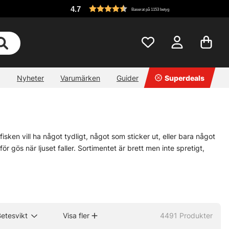
4.7
Baserat på 1153 betyg
Nyheter
Varumärken
Guider
Superdeals
 fisken vill ha något tydligt, något som sticker ut, eller bara något
ör gös när ljuset faller. Sortimentet är brett men inte spretigt,
ny nerv i gången. Vill du ha ett jämnt, slingrande spår är
wobblers
r långsmalt i rörelsen, då är
tailbeten
ett klokt kort. Små skillnader.
etesvikt
Visa fler
4491
Produkter