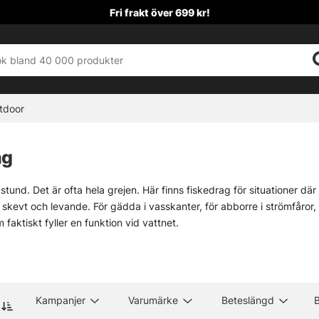
Fri frakt över 699 kr!
tdoor
ag
 stund. Det är ofta hela grejen. Här finns fiskedrag för situationer där
e skevt och levande. För gädda i vasskanter, för abborre i strömfåror, f
faktiskt fyller en funktion vid vattnet.
lar att styra presentationen själv finns
jerkbaits
, där varje knyck ger 
i många lägen. Och när fisken vill ha något smalt, följsamt och lite me
Kampanjer
Varumärke
Beteslängd
B
Tailbeten
Wobblers
Alla gäddrag