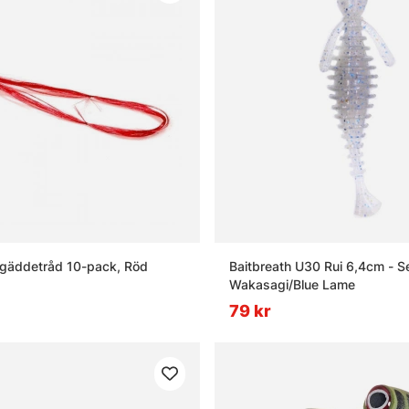
ngäddetråd 10-pack, Röd
Baitbreath U30 Rui 6,4cm - S
Wakasagi/Blue Lame
79 kr