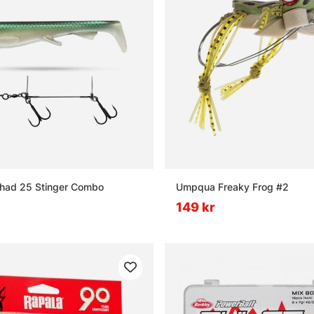
Shad 25 Stinger Combo
Umpqua Freaky Frog #2
149 kr