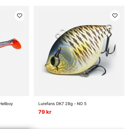
Hellboy
Lurefans DK7 28g - NO 5
79 kr