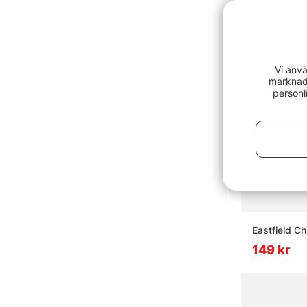
Paketpris!
Vi anvä
marknads
personl
Eastfield C
149 kr