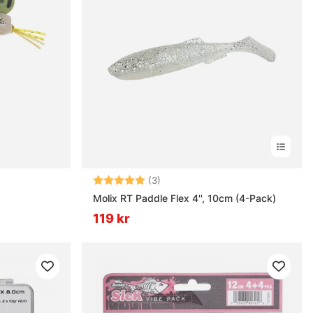
Betyg:
5.0 utav 5 stjärnor
(3)
Molix RT Paddle Flex 4'', 10cm (4-Pack)
119 kr