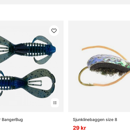
gor om fiskedrag
t fiskedrag?
t jerkbait?
n wobbler?
t tailbete?
 BangerBug
Sjunklinebaggen size 8
29 kr