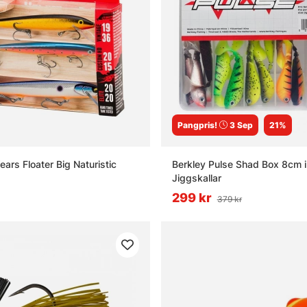
Pangpris!
3 Sep
21%
ars Floater Big Naturistic
Berkley Pulse Shad Box 8cm i
Jiggskallar
299 kr
379 kr