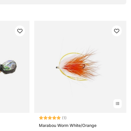
Betyg:
5.0 utav 5 stjärnor
(1)
Marabou Worm White/Orange