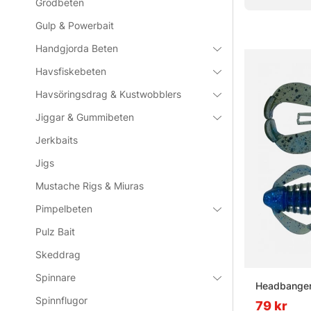
Grodbeten
Gulp & Powerbait
Vanliga frå
Handgjorda Beten
Havsfiskebeten
Vad är et
Havsöringsdrag & Kustwobblers
Jiggar & Gummibeten
Vad är et
Jerkbaits
Jigs
Vad är e
Mustache Rigs & Miuras
Pimpelbeten
Vad är et
Pulz Bait
Skeddrag
Spinnare
Headbanger
Spinnflugor
79 kr