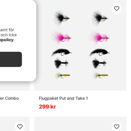
samt för
 och icke
epolicy
.
ger Combo
Flugpaket Put and Take 1
299 kr