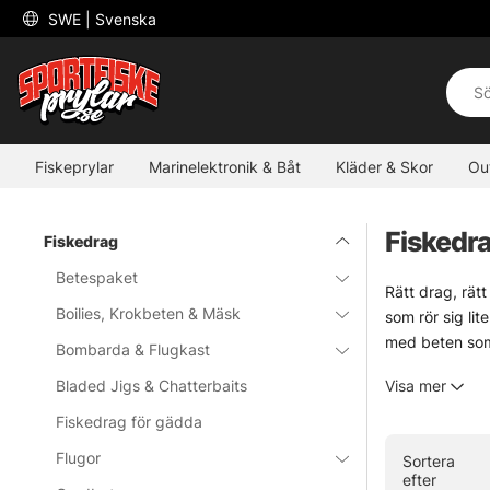
 SWE 
| Svenska
Fiskeprylar
Marinelektronik & Båt
Kläder & Skor
Ou
Fiskedr
Fiskedrag
Betespaket
Rätt drag, rätt
Boilies, Krokbeten & Mäsk
som rör sig lit
med beten som 
Bombarda & Flugkast
För den som gil
Bladed Jigs & Chatterbaits
Visa mer
ett säkert val 
Stor effekt.
Fiskedrag för gädda
Flugor
Sortera
Jerkbaits
efter