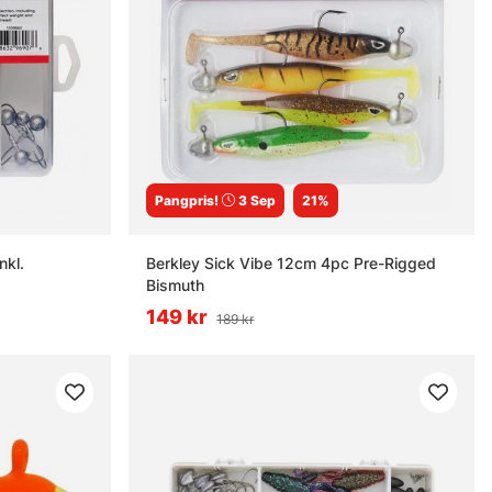
Pangpris!
3 Sep
21%
nkl.
Berkley Sick Vibe 12cm 4pc Pre-Rigged
Bismuth
149 kr
189 kr