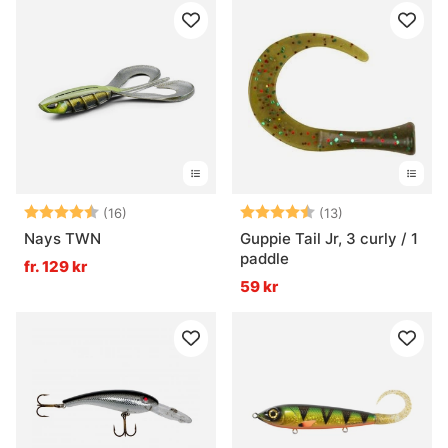
Betyg:
4.4 utav 5 stjärnor
Betyg:
4.8 utav 5 stjä
(16)
(13)
Nays TWN
Guppie Tail Jr, 3 curly / 1
paddle
fr. 129 kr
59 kr