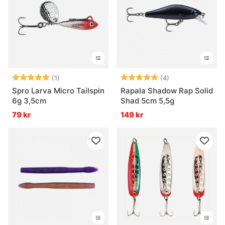
Vad är en wobbler?
Vad är ett tailbete?
Betyg:
5.0 utav 5 stjärnor
Betyg:
5.0 utav 5 stjär
(1)
(4)
Spro Larva Micro Tailspin
Rapala Shadow Rap Solid
6g 3,5cm
Shad 5cm 5,5g
79 kr
149 kr