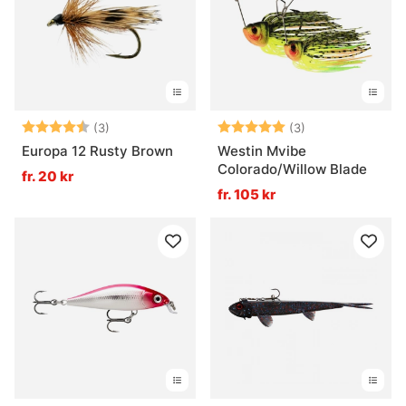
Betyg:
4.7 utav 5 stjärnor
Betyg:
5.0 utav 5 stjär
(3)
(3)
Europa 12 Rusty Brown
Westin Mvibe
Colorado/Willow Blade
fr. 20 kr
fr. 105 kr