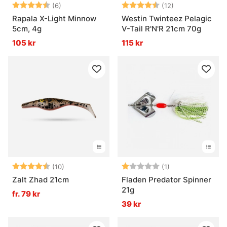
Betyg:
4.7 utav 5 stjärnor
Betyg:
4.7 utav 5 stjä
(6)
(12)
Rapala X-Light Minnow
Westin Twinteez Pelagic
5cm, 4g
V-Tail R'N'R 21cm 70g
105 kr
115 kr
Betyg:
4.6 utav 5 stjärnor
Betyg:
1.0 utav 5 stjärn
(10)
(1)
Zalt Zhad 21cm
Fladen Predator Spinner
21g
fr. 79 kr
39 kr