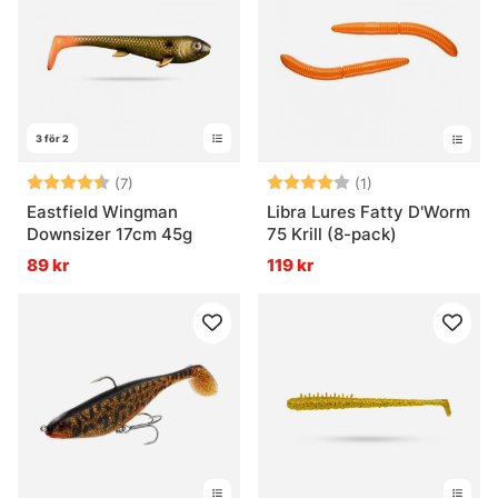
3 för 2
Betyg:
4.4 utav 5 stjärnor
Betyg:
4.0 utav 5 stjär
(7)
(1)
Eastfield Wingman
Libra Lures Fatty D'Worm
Downsizer 17cm 45g
75 Krill (8-pack)
89 kr
119 kr