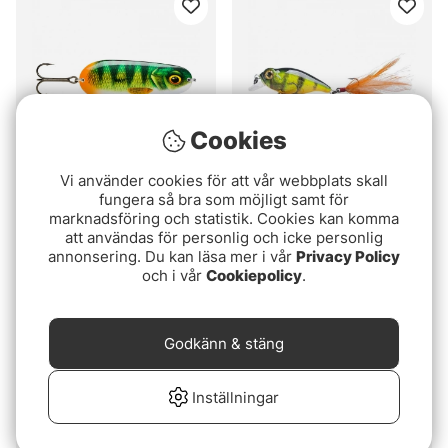
Cookies
Vi använder cookies för att vår webbplats skall
Betyg:
4.8 utav 5 stjärnor
Betyg:
5.0 utav 5 stjär
fungera så bra som möjligt samt för
(5)
(1)
marknadsföring och statistik. Cookies kan komma
Rapala Nauvo
Fladen Maxximus
att användas för personlig och icke personlig
Predator Cranking Roach
fr. 115 kr
annonsering. Du kan läsa mer i vår
Privacy Policy
50mm
55 kr
och i vår
Cookiepolicy
.
Godkänn & stäng
Inställningar