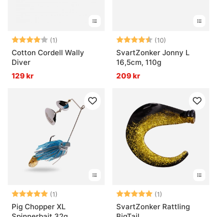
Betyg:
4.0 utav 5 stjärnor
Betyg:
4.8 utav 5 stjä
(1)
(10)
Cotton Cordell Wally
SvartZonker Jonny L
Diver
16,5cm, 110g
129 kr
209 kr
Betyg:
5.0 utav 5 stjärnor
Betyg:
5.0 utav 5 stjär
(1)
(1)
Pig Chopper XL
SvartZonker Rattling
Spinnerbait 32g
BigTail