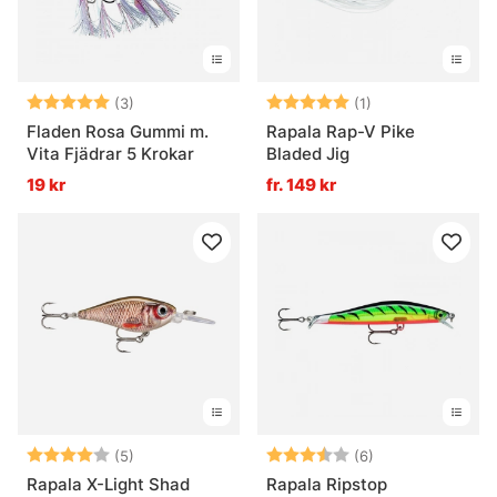
Betyg:
5.0 utav 5 stjärnor
Betyg:
5.0 utav 5 stjär
(3)
(1)
Fladen Rosa Gummi m.
Rapala Rap-V Pike
Vita Fjädrar 5 Krokar
Bladed Jig
19 kr
fr. 149 kr
Betyg:
4.0 utav 5 stjärnor
Betyg:
3.8 utav 5 stjär
(5)
(6)
Rapala X-Light Shad
Rapala Ripstop