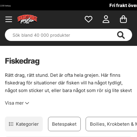
Fri frakt över 699 kr!
Fiskedrag
Rätt drag, rätt stund. Det är ofta hela grejen. Här finns
fiskedrag för situationer där fisken vill ha något tydligt,
något som sticker ut, eller bara något som rör sig lite skevt
och levande. För gädda i vasskanter, för abborre i
Visa mer
strömfåror, för gös när ljuset faller. Sortimentet är brett
men inte spretigt, med beten som faktiskt fyller en
funktion vid vattnet.
Kategorier
Betespaket
Boilies, Krokbeten &
För den som gillar att styra presentationen själv finns
jerkbaits
, där varje knyck ger ny nerv i gången. Vill du ha