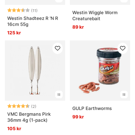
Betyg:
3.5 utav 5 stjärnor
(11)
Westin Wiggle Worm
Westin Shadteez R 'N R
Creaturebait
16cm 55g
89 kr
125 kr
Betyg:
4.5 utav 5 stjärnor
(2)
GULP Earthworms
VMC Bergmans Pirk
99 kr
36mm 4g (1-pack)
105 kr