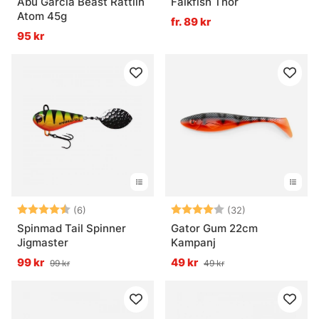
Abu Garcia Beast Rattlin
Falkfish Thor
Atom 45g
fr. 89 kr
95 kr
Betyg:
4.2 utav 5 stjärnor
Betyg:
4.0 utav 5 stjä
(6)
(32)
Spinmad Tail Spinner
Gator Gum 22cm
Jigmaster
Kampanj
99 kr
49 kr
99 kr
49 kr