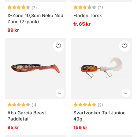
Betyg:
4.0 utav 5 stjärnor
Betyg:
2.5 utav 5 stjär
(2)
(2)
X-Zone 10,8cm Neko Ned
Fladen Torsk
Zone (7-pack)
fr. 65 kr
89 kr
Betyg:
4.0 utav 5 stjärnor
Betyg:
5.0 utav 5 stjär
(1)
(2)
Abu Garcia Beast
Svartzonker Tail Junior
Paddletail
49g
95 kr
159 kr