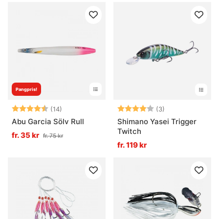
Pangpris!
Betyg:
4.5 utav 5 stjärnor
Betyg:
4.0 utav 5 stjär
(14)
(3)
Abu Garcia Sölv Rull
Shimano Yasei Trigger
Twitch
fr. 35 kr
fr. 75 kr
fr. 119 kr