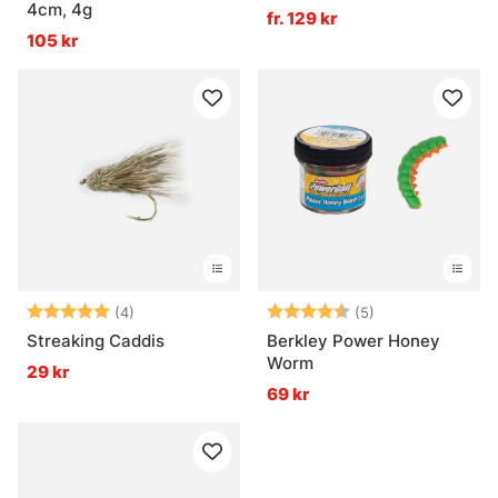
4cm, 4g
fr. 129 kr
105 kr
Betyg:
5.0 utav 5 stjärnor
Betyg:
4.4 utav 5 stjär
(4)
(5)
Streaking Caddis
Berkley Power Honey
Worm
29 kr
69 kr