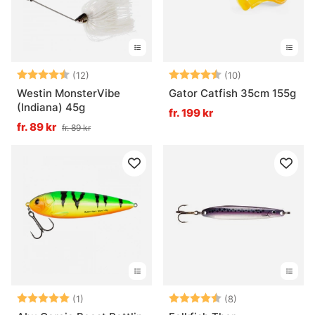
Betyg:
4.5 utav 5 stjärnor
Betyg:
4.7 utav 5 stjä
(12)
(10)
Westin MonsterVibe
Gator Catfish 35cm 155g
(Indiana) 45g
fr. 199 kr
fr. 89 kr
fr. 89 kr
Betyg:
5.0 utav 5 stjärnor
Betyg:
4.6 utav 5 stjär
(1)
(8)