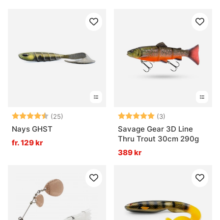
Betyg:
4.6 utav 5 stjärnor
Betyg:
5.0 utav 5 stjär
(25)
(3)
Nays GHST
Savage Gear 3D Line
Thru Trout 30cm 290g
fr. 129 kr
389 kr