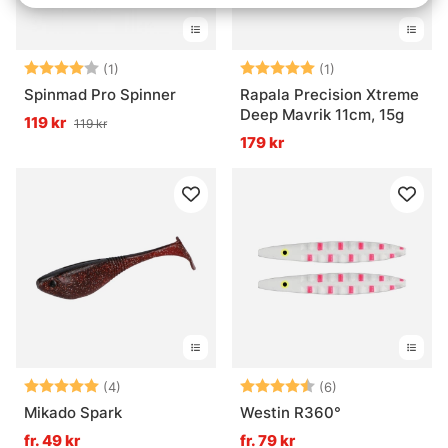
Betyg:
4.0 utav 5 stjärnor
Betyg:
5.0 utav 5 stjär
(1)
(1)
Spinmad Pro Spinner
Rapala Precision Xtreme
Deep Mavrik 11cm, 15g
119 kr
119 kr
179 kr
Betyg:
5.0 utav 5 stjärnor
Betyg:
4.7 utav 5 stjär
(4)
(6)
Mikado Spark
Westin R360°
fr. 49 kr
fr. 79 kr