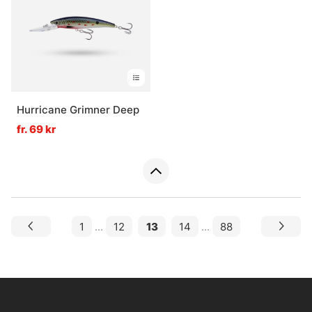
Hurricane Grimner Deep
fr. 69 kr
1
...
12
13
14
...
88