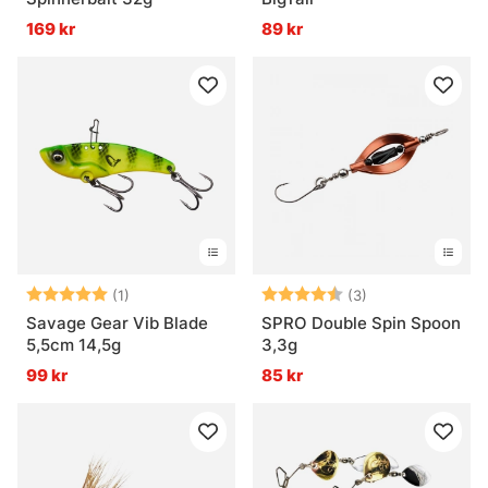
169 kr
89 kr
Betyg:
5.0 utav 5 stjärnor
Betyg:
4.3 utav 5 stjär
(1)
(3)
Savage Gear Vib Blade
SPRO Double Spin Spoon
5,5cm 14,5g
3,3g
99 kr
85 kr