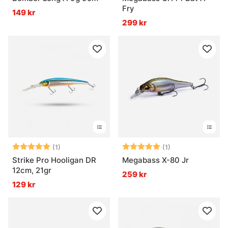
Fry
149 kr
299 kr
Betyg:
5.0 utav 5 stjärnor
Betyg:
5.0 utav 5 stjär
(1)
(1)
Strike Pro Hooligan DR
Megabass X-80 Jr
12cm, 21gr
259 kr
129 kr