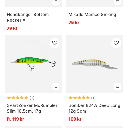
Headbanger Bottom
Mikado Mambo Sinking
Rocker X
75 kr
79 kr
Betyg:
5.0 utav 5 stjärnor
Betyg:
5.0 utav 5 stjär
(3)
(1)
SvartZonker McRumbler
Bomber B24A Deep Long
Slim 10,5cm, 17g
12g 9cm
fr. 119 kr
169 kr