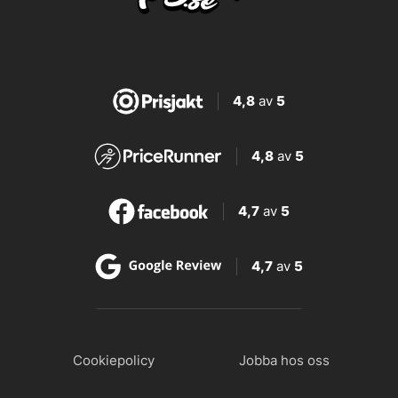
4,8
av
5
4,8
av
5
4,7
av
5
4,7
av
5
Cookiepolicy
Jobba hos oss