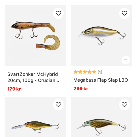
Betyg:
5.0 utav 5 stjär
(1)
SvartZonker McHybrid
Megabass Flap Slap LBO
20cm, 100g - Crucian
Carp
299 kr
179 kr