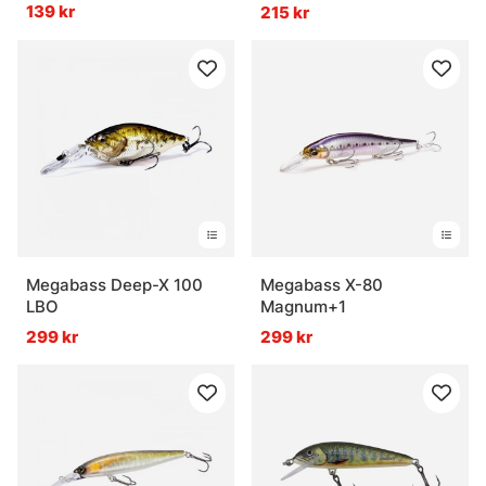
139 kr
215 kr
Megabass Deep-X 100
Megabass X-80
LBO
Magnum+1
299 kr
299 kr