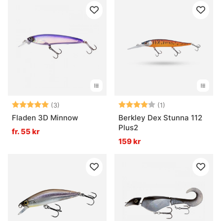
Betyg:
5.0 utav 5 stjärnor
Betyg:
4.0 utav 5 stjär
(3)
(1)
Fladen 3D Minnow
Berkley Dex Stunna 112
Plus2
fr. 55 kr
159 kr