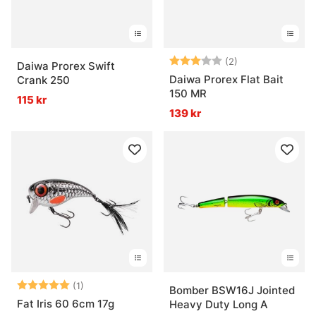
Betyg:
3.0 utav 5 stjär
(2)
Daiwa Prorex Swift
Daiwa Prorex Flat Bait
Crank 250
150 MR
115 kr
139 kr
Betyg:
5.0 utav 5 stjärnor
(1)
Bomber BSW16J Jointed
Fat Iris 60 6cm 17g
Heavy Duty Long A