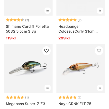
Betyg:
4.6 utav 5 stjärnor
Betyg:
5.0 utav 5 stjär
(7)
(7)
Shimano Cardiff Folletta
Headbanger
50SS 5,5cm 3,3g
ColossusCurly 31cm,
170g
119 kr
299 kr
Betyg:
5.0 utav 5 stjärnor
Betyg:
5.0 utav 5 stjär
(1)
(1)
Megabass Super-Z Z3
Nays CRNK FLT 75