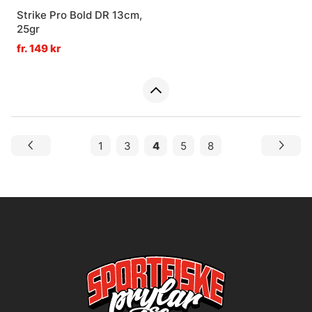
Strike Pro Bold DR 13cm,
25gr
fr. 149 kr
1
3
4
5
8