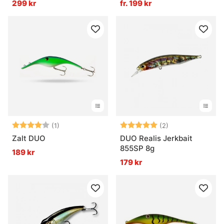
299 kr
fr. 199 kr
Betyg:
4.0 utav 5 stjärnor
Betyg:
5.0 utav 5 stjär
(1)
(2)
Zalt DUO
DUO Realis Jerkbait
855SP 8g
189 kr
179 kr