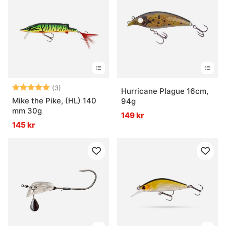
Vad är skillnaden mellan flytande, svävande och
sjunkande wobblers?
Vad är en ledad wobbler?
Betyg:
5.0 utav 5 stjärnor
(3)
Hurricane Plague 16cm,
När fungerar wobblers bäst?
Mike the Pike, (HL) 140
94g
mm 30g
149 kr
145 kr