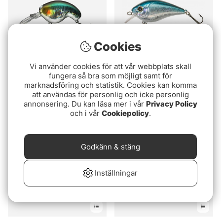
Cookies
Vi använder cookies för att vår webbplats skall
fungera så bra som möjligt samt för
Betyg:
2.0 utav 5 stjär
(1)
Daiwa Prorex Fuku 1
marknadsföring och statistik. Cookies kan komma
Gunki Kraken 65 F
Crank
att användas för personlig och icke personlig
annonsering. Du kan läsa mer i vår
Privacy Policy
105 kr
99 kr
och i vår
Cookiepolicy
.
Godkänn & stäng
Inställningar