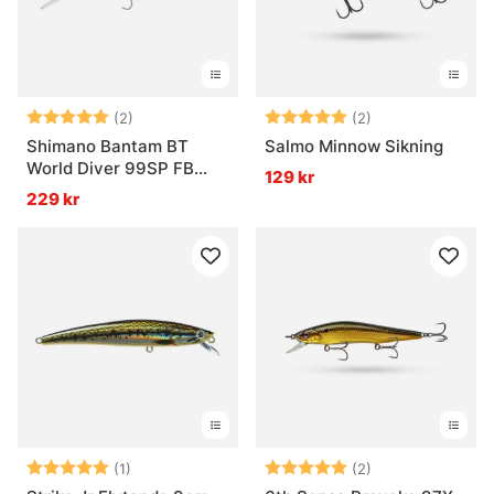
Betyg:
5.0 utav 5 stjärnor
Betyg:
5.0 utav 5 stjär
(2)
(2)
Shimano Bantam BT
Salmo Minnow Sikning
World Diver 99SP FB
129 kr
99mm 16g
229 kr
Betyg:
5.0 utav 5 stjärnor
Betyg:
5.0 utav 5 stjär
(1)
(2)