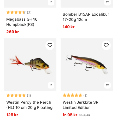
Betyg:
4.5 utav 5 stjärnor
(2)
Bomber B15AP Excalibur
Megabass GH46
17-20g 12cm
Humpback(FS)
149 kr
269 kr
Betyg:
5.0 utav 5 stjärnor
Betyg:
5.0 utav 5 stjär
(1)
(1)
Westin Percy the Perch
Westin Jerkbite SR
(HL) 10 cm 20 g Floating
Limited Edition
125 kr
fr. 95 kr
fr. 95 kr