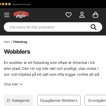
Fri frakt över 699 kr!
Hem
Fiskedrag
Wobblers
En wobbler är ett fiskedrag som oftast är tillverkat i trä
eller plast. Den rör sig inte rakt och prydligt, utan vickar i
sid- och höjdled på ett sätt som ofta triggar rovfisk att slå
till. Det är just den där ryckiga, nästan lite rastlösa gången
Visa mer
som gör wobblers så användbara när fisket ska ha lite mer
liv i ytan eller strax under den.
Wobblers finns som sjunkande, svävande och flytande
Kategorier
Djupgående Wobblers
Grundgåen
modeller, och många är utrustade med trekrokar och