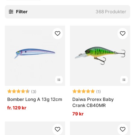
rasselkulor som ger både ljud och närvaro i vattnet. Det
Filter
368
Produkter
kan vara en liten detalj, men i grumligt vatten eller när
fisken behöver få syn på något tydligt, gör det ofta
skillnad. En ledad wobbler, med två eller flera delar, får
dessutom en mjukare och mer följsam gång. Lite mer darr i
kroppen, helt enkelt. De kan spinnas hem, trollas eller roas
bakom båt, beroende på hur fisken står och hur vattnet
beter sig just den dagen. Inte alltid enkelt. Men ofta väldigt
effektivt.
» Till fiskedrag
Betyg:
4.7 utav 5 stjärnor
Betyg:
5.0 utav 5 stjär
(3)
(1)
Bomber Long A 13g 12cm
Daiwa Prorex Baby
Vanliga frågor om wobblers
Crank CB40MR
fr. 129 kr
79 kr
Vad är en wobbler?