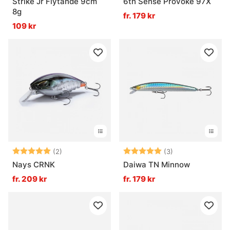
Strike Jr Flytande 9cm
6th Sense Provoke 97X
8g
fr. 179 kr
109 kr
Betyg:
5.0 utav 5 stjärnor
Betyg:
5.0 utav 5 stjär
(2)
(3)
Nays CRNK
Daiwa TN Minnow
fr. 209 kr
fr. 179 kr