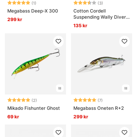
Betyg:
5.0 utav 5 stjärnor
Betyg:
3.3 utav 5 stjär
(1)
(3)
Megabass Deep-X 300
Cotton Cordell
Suspending Wally Diver
299 kr
8cm 14g
135 kr
Betyg:
5.0 utav 5 stjärnor
Betyg:
5.0 utav 5 stjär
(2)
(7)
Mikado Fishunter Ghost
Megabass Oneten R+2
69 kr
299 kr