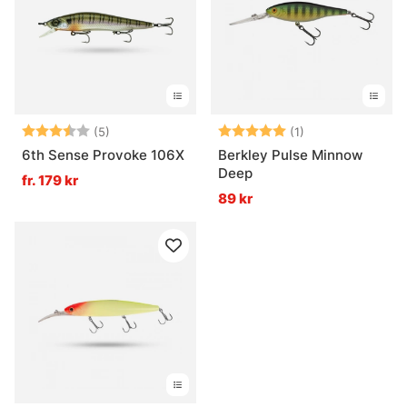
Betyg:
3.8 utav 5 stjärnor
Betyg:
5.0 utav 5 stjär
(5)
(1)
6th Sense Provoke 106X
Berkley Pulse Minnow
Deep
fr. 179 kr
89 kr