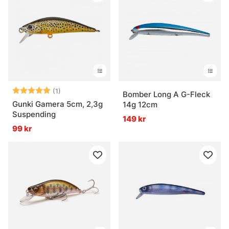
Betyg:
5.0 utav 5 stjärnor
(1)
Bomber Long A G-Fleck
Gunki Gamera 5cm, 2,3g
14g 12cm
Suspending
149 kr
99 kr