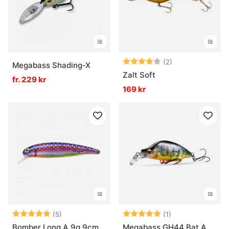
Betyg:
4.0 utav 5 stjär
(2)
Megabass Shading-X
Zalt Soft
fr. 229 kr
169 kr
Betyg:
5.0 utav 5 stjärnor
Betyg:
5.0 utav 5 stjär
(5)
(1)
Bomber Long A 9g 9cm
Megabass GH44 Bat A