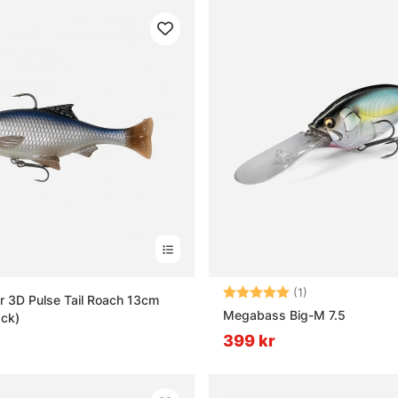
Betyg:
5.0 utav 5 stjär
(1)
 3D Pulse Tail Roach 13cm
Megabass Big-M 7.5
ack)
399 kr