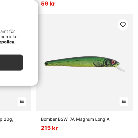
59 kr
samt för
 och icke
epolicy
.
p 20g,
Bomber BSW17A Magnum Long A
215 kr