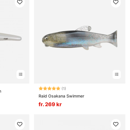
Betyg:
5.0 utav 5 stjärnor
(1)
m
Raid Osakana Swimmer
fr. 269 kr