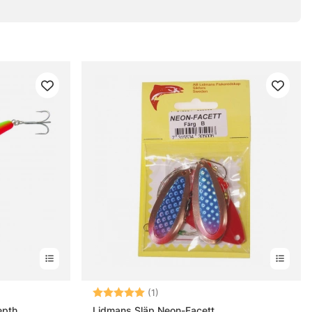
rnor
Betyg:
5.0 utav 5 stjärnor
(1)
epth
Lidmans Släp Neon-Facett