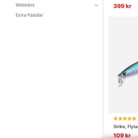
Wobblers
399 kr
Extra Paddlar
Betyg:
Strike, Flyt
109 kr