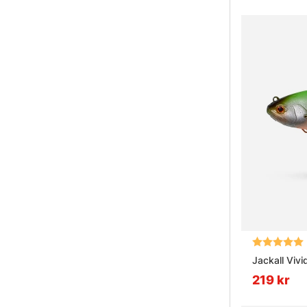
Betyg:
Jackall Viv
219 kr