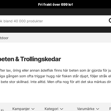
Fri frakt över 699 kr!
tdoor
beten & Trollingskedar
fter lax, öring eller annan ädelfisk finns här beten som är gjorda för 
viga gången som ofta triggar hugg när fisken står djupt, följer stråk 
 bete stor skillnad. Inte alltid. Men ofta nog för att det ska märkas dir
ller för lugn gång, bred svepning och mer markerad vibration, plus 
fisket. Sortimentet rymmer också löjskallar, beteshållare, trollingplug
de tempo, djup och dagsform. Små detaljer. Stor verkan.
Kampanjer
Kategori
Varumärke
P
ll fiskedrag