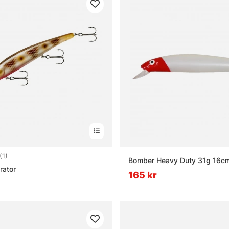
4.0 utav 5 stjärnor
(1)
Bomber Heavy Duty 31g 16c
rator
165 kr