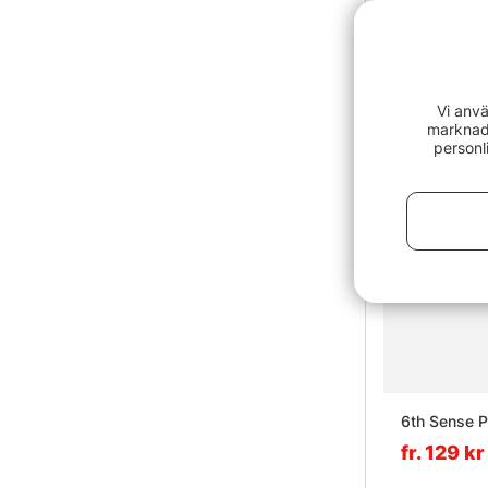
Vi anvä
marknads
personl
6th Sense 
fr. 129 kr