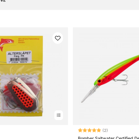
or om trollingbeten och trollingskedar
t trollingbete?
 trollingsked?
er trollingwobbler från trollingsked?
rar trollingbeten bäst?
Betyg:
5.0 utav 5 stjä
(2)
Bomber Saltwater Certified D