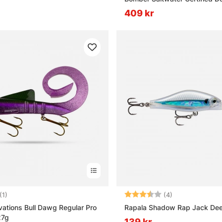
409 kr
5.0 utav 5 stjärnor
Betyg:
3.3 utav 5 stjä
(1)
(4)
ations Bull Dawg Regular Pro
Rapala Shadow Rap Jack De
27g
139 kr