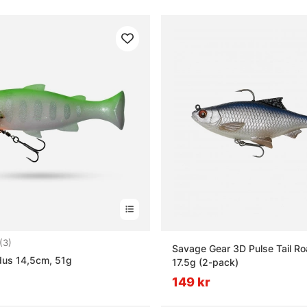
5.0 utav 5 stjärnor
(3)
Savage Gear 3D Pulse Tail R
idus 14,5cm, 51g
17.5g (2-pack)
149 kr