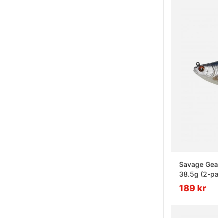
Savage Gear
38.5g (2-p
189 kr