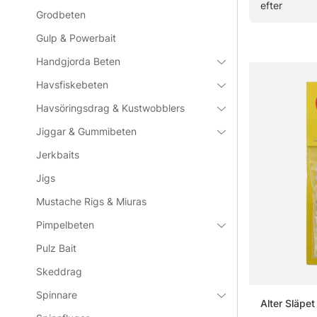
efter
Grodbeten
Gulp & Powerbait
Vanliga fråg
Handgjorda Beten
Havsfiskebeten
Vad är et
Havsöringsdrag & Kustwobblers
Jiggar & Gummibeten
Vad är en
Jerkbaits
Jigs
Vad skilj
Mustache Rigs & Miuras
Pimpelbeten
När funge
Pulz Bait
Skeddrag
Spinnare
Alter Släpet