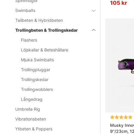
Spinnflugor
105 kr
Swimbaits
Tailbeten & Hybridbeten
Trollingbeten & Trollingskedar
Flashers
Löjskallar & Beteshållare
Mjuka Swimbaits
Trollingpluggar
Trollingskedar
Trollingwobblers
Långedrag
Umbrella Rig
Betyg:
Vibrationsbeten
Musky Innov
Ytbeten & Poppers
9''/23cm, 1