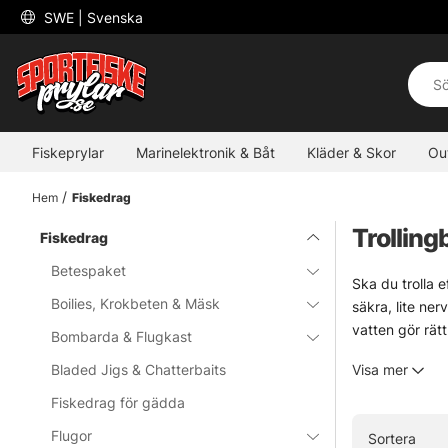
 SWE 
| Svenska
Fiskeprylar
Marinelektronik & Båt
Kläder & Skor
Ou
Hem
Fiskedrag
Trolling
Fiskedrag
Betespaket
Ska du trolla e
Boilies, Krokbeten & Mäsk
säkra, lite ner
vatten gör rätt
Bombarda & Flugkast
Här finns mode
Bladed Jigs & Chatterbaits
Visa mer
riktig trolling
som passar bå
Fiskedrag för gädda
Flugor
Sortera
» Tillbaka ti