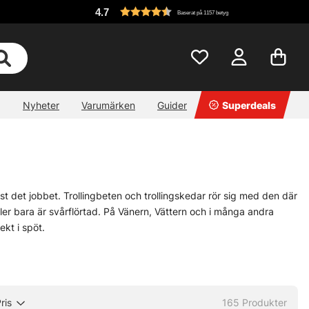
4.7
Baserat på 1157 betyg
Nyheter
Varumärken
Guider
Superdeals
just det jobbet. Trollingbeten och trollingskedar rör sig med den där
eller bara är svårflörtad. På Vänern, Vättern och i många andra
ekt i spöt.
Söder Custom-färger på utvalda skedar som fått starkt rykte i
gar, trollingwobblers och långedrag, så det går att bygga en rigg
ris
165
Produkter