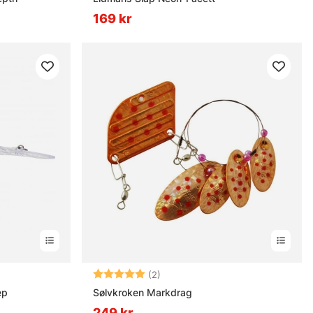
169 kr
rnor
Betyg:
5.0 utav 5 stjärnor
(2)
ep
Sølvkroken Markdrag
249 kr