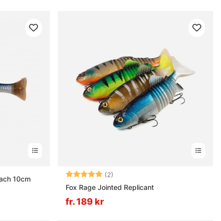
Betyg:
5.0 utav 5 stjärnor
(2)
oach 10cm
Fox Rage Jointed Replicant
fr. 189 kr