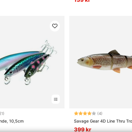
5.0 utav 5 stjärnor
Betyg:
4.0 utav 5 stjä
(1)
(4)
ande, 10,5cm
Savage Gear 4D Line Thru Tro
399 kr