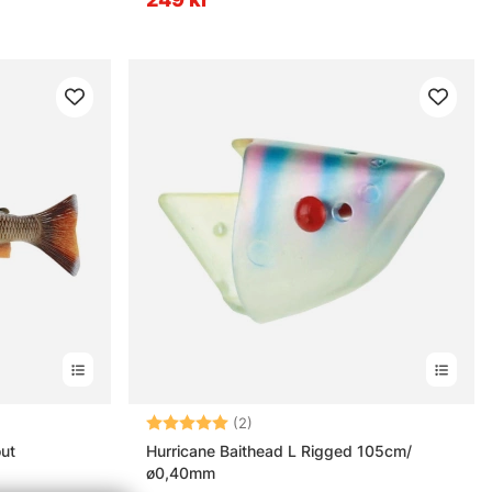
rnor
Betyg:
5.0 utav 5 stjärnor
(2)
ut
Hurricane Baithead L Rigged 105cm/
ø0,40mm