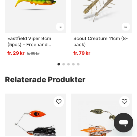
Eastfield Viper 9cm
Scout Creature 11cm (8-
(5pcs) - Freehand
pack)
Firetiger UV
fr. 29 kr
fr. 79 kr
fr. 99 kr
Relaterade Produkter