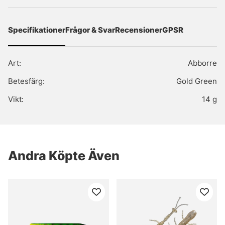
Specifikationer
Frågor & Svar
Recensioner
GPSR
Art:
Abborre
Betesfärg:
Gold Green
Vikt:
14 g
Andra Köpte Även