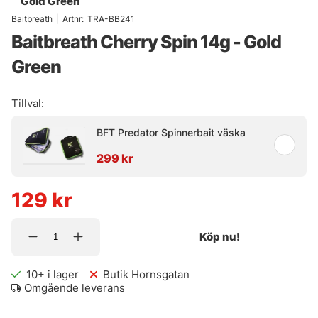
Gold Green
Baitbreath
|
Artnr:
TRA-BB241
Baitbreath Cherry Spin 14g - Gold
Green
Tillval:
BFT Predator Spinnerbait väska
299 kr
129
kr
Köp nu!
10+
i lager
Butik Hornsgatan
Omgående leverans