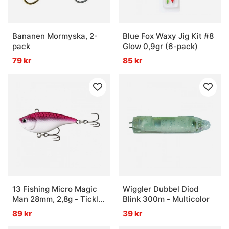
Bananen Mormyska, 2-
Blue Fox Waxy Jig Kit #8
pack
Glow 0,9gr (6-pack)
79 kr
85 kr
13 Fishing Micro Magic
Wiggler Dubbel Diod
Man 28mm, 2,8g - Tickle
Blink 300m - Multicolor
Me Pink
89 kr
39 kr