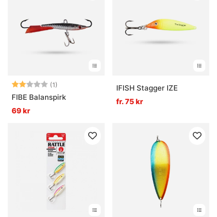
Betyg:
2.0 utav 5 stjärnor
(1)
IFISH Stagger IZE
FIBE Balanspirk
fr. 75 kr
69 kr