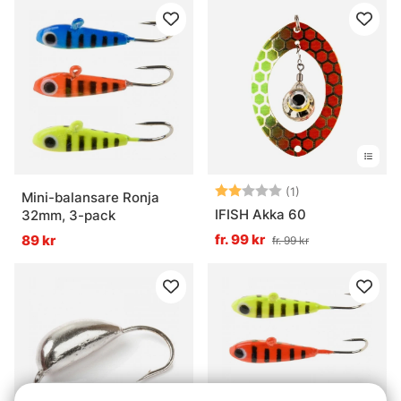
Betyg:
2.0 utav 5 stjär
(1)
Mini-balansare Ronja
IFISH Akka 60
32mm, 3-pack
fr. 99 kr
89 kr
fr. 99 kr