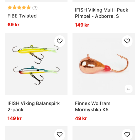
Betyg:
5.0 utav 5 stjärnor
(3)
IFISH Viking Multi-Pack
FIBE Twisted
Pimpel - Abborre, S
69 kr
149 kr
IFISH Viking Balanspirk
Finnex Wolfram
2-pack
Mormyshka K5
149 kr
49 kr