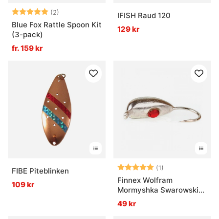
Betyg:
5.0 utav 5 stjärnor
(2)
IFISH Raud 120
Blue Fox Rattle Spoon Kit
129 kr
(3-pack)
fr. 159 kr
Betyg:
5.0 utav 5 stjär
(1)
FIBE Piteblinken
Finnex Wolfram
109 kr
Mormyshka Swarowski
B4
49 kr