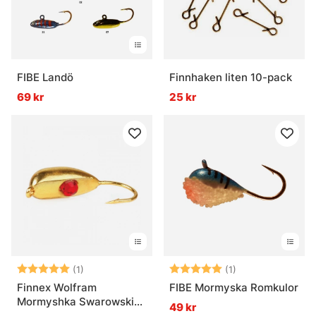
FIBE Landö
Finnhaken liten 10-pack
69 kr
25 kr
Betyg:
5.0 utav 5 stjärnor
Betyg:
5.0 utav 5 stjär
(1)
(1)
Finnex Wolfram
FIBE Mormyska Romkulor
Mormyshka Swarowski
49 kr
B8