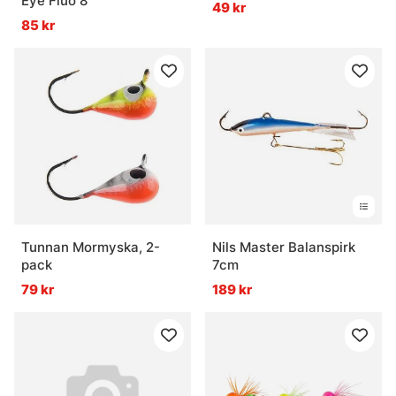
Eye Fluo 8
49 kr
85 kr
Tunnan Mormyska, 2-
Nils Master Balanspirk
pack
7cm
79 kr
189 kr