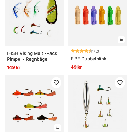
Vad är rödingblänken bra för?
Betyg:
4.5 utav 5 stjär
(2)
IFISH Viking Multi-Pack
FIBE Dubbelblink
Pimpel - Regnbåge
49 kr
149 kr