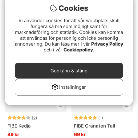
Cookies
Betyg:
5.0 utav 5 stjärnor
Vi använder cookies för att vår webbplats skall
(1)
Ronja 37mm, 3-pack
fungera så bra som möjligt samt för
Finnex Wolfram
89 kr
marknadsföring och statistik. Cookies kan komma
Mormyshka B4
att användas för personlig och icke personlig
49 kr
annonsering. Du kan läsa mer i vår
Privacy Policy
och i vår
Cookiepolicy
.
Godkänn & stäng
Inställningar
Betyg:
4.0 utav 5 stjärnor
Betyg:
5.0 utav 5 stjär
(2)
(1)
FIBE Kedja
FIBE Granaten Tail
49 kr
69 kr