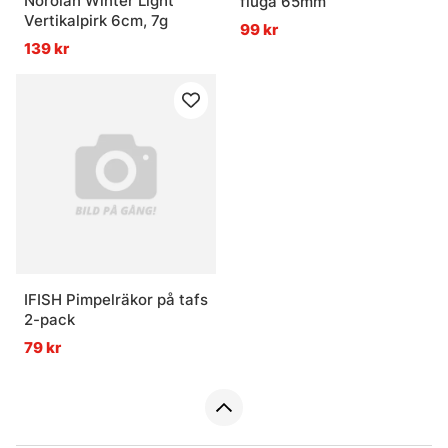
Norolan Winter Light
fluga 65mm
Vertikalpirk 6cm, 7g
99 kr
139 kr
IFISH Pimpelräkor på tafs
2-pack
79 kr