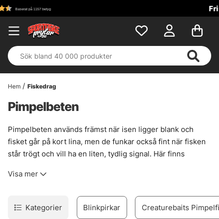
Fri frakt över 699 kr!
Hem
Fiskedrag
Pimpelbeten
Pimpelbeten används främst när isen ligger blank och
fisket går på kort lina, men de funkar också fint när fisken
står trögt och vill ha en liten, tydlig signal. Här finns
mormyskor, balanspirkar, blinkpirkar, rödingblänken och
Visa mer
modernare skedvarianter. Små verktyg. Stor skillnad.
Valet styrs ofta mer av dag och vatten än av smak. En
balanspirk kan ge rätt svängrum över djupkanter, medan
Kategorier
Blinkpirkar
Creaturebaits Pimpelf
en mormyska ofta lockar när fisken går försiktigt och