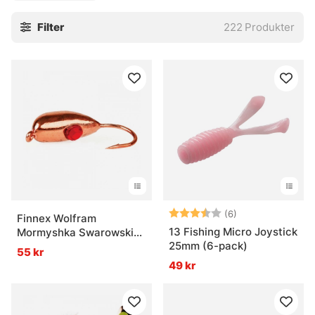
petigt. Rödingblänken och blinkpirkar har sin plats när man
Filter
222
Produkter
vill väcka liv i ett stilla hål, och skedbeten kan ibland göra
jobbet när annat känns lite sömnigt, nästan lite segt. För
den som vill bygga en trygg pimpelbox finns här mycket att
luta sig mot.
» Till fiskedrag
Vanliga frågor om pimpelbeten
Vad är pimpelbeten?
Betyg:
3.7 utav 5 stjär
(6)
Finnex Wolfram
13 Fishing Micro Joystick
Mormyshka Swarowski
25mm (6-pack)
B6
55 kr
Vad är en balanspirk?
49 kr
Vad är en mormyska?