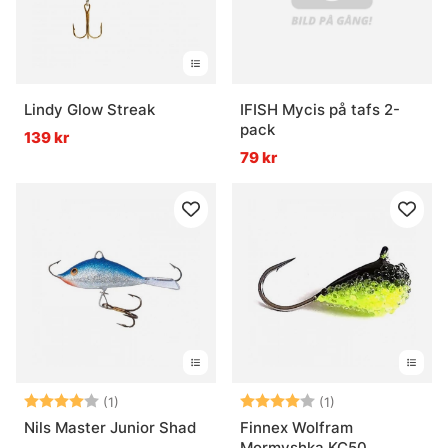
Lindy Glow Streak
IFISH Mycis på tafs 2-
pack
139 kr
79 kr
Betyg:
4.0 utav 5 stjärnor
Betyg:
4.0 utav 5 stjär
(1)
(1)
Nils Master Junior Shad
Finnex Wolfram
Mormyshka KC50