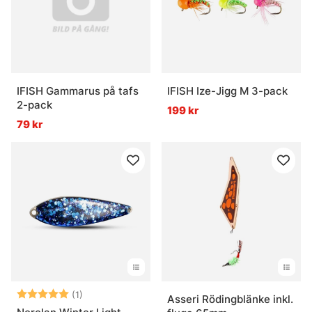
IFISH Gammarus på tafs
IFISH Ize-Jigg M 3-pack
2-pack
199 kr
79 kr
Betyg:
5.0 utav 5 stjärnor
(1)
Asseri Rödingblänke inkl.