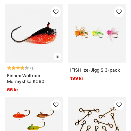
Betyg:
4.0 utav 5 stjärnor
(1)
IFISH Ize-Jigg S 3-pack
Finnex Wolfram
199 kr
Mormyshka KC60
55 kr