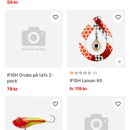
59 kr
Betyg:
1.0 utav 5 stjärn
(1)
IFISH Grubs på tafs 2-
IFISH Laisan 60
pack
fr. 119 kr
79 kr