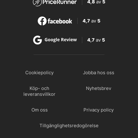
4,8
av
5
4,7
av
5
4,7
av
5
Cookiepolicy
Jobba hos oss
Köp- och
Nyhetsbrev
leveransvillkor
Om oss
Privacy policy
Tillgänglighetsredogörelse