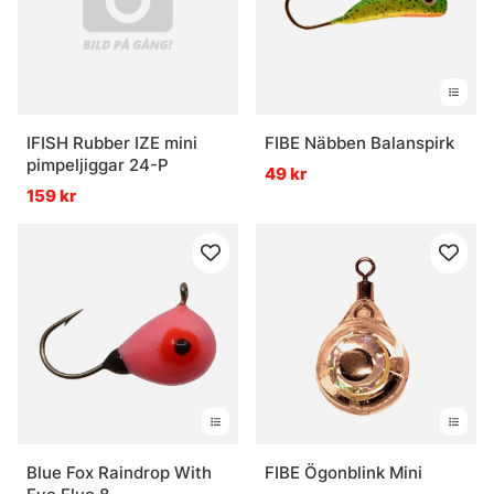
IFISH Rubber IZE mini
FIBE Näbben Balanspirk
pimpeljiggar 24-P
49 kr
159 kr
Blue Fox Raindrop With
FIBE Ögonblink Mini