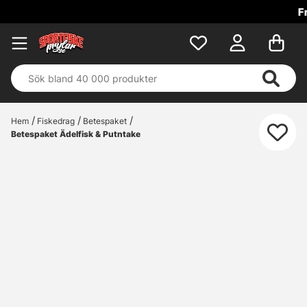
Fri frakt över 699 k
Hem
Fiskedrag
Betespaket
Betespaket Ädelfisk & Putntake