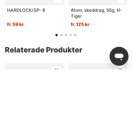
HARDLOCK/SP- 8
Atom, skeddrag, 55g, H-
Tiger
fr. 59 kr
fr. 125 kr
Relaterade Produkter
Paketpris
Rapala Betespaket Öring
Rapala Orginal Flytande