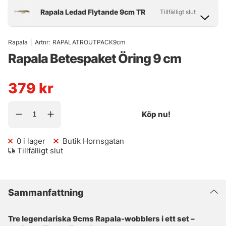
Rapala
|
Artnr:
RAPALATROUTPACK9cm
Rapala Betespaket Öring 9 cm
379
kr
Köp nu!
0
i lager
Butik Hornsgatan
Tillfälligt slut
Sammanfattning
Tre legendariska 9cms Rapala-wobblers i ett set –