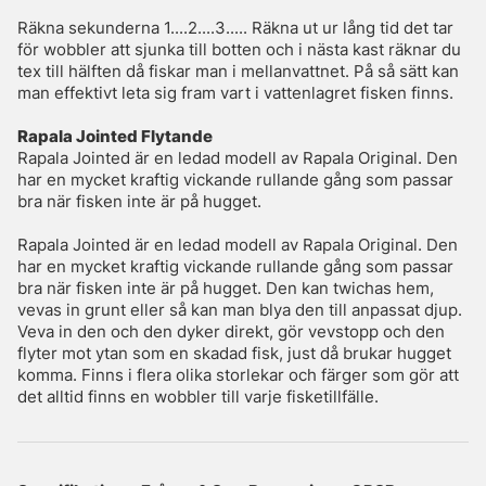
Räkna sekunderna 1....2....3..... Räkna ut ur lång tid det tar
för wobbler att sjunka till botten och i nästa kast räknar du
tex till hälften då fiskar man i mellanvattnet. På så sätt kan
man effektivt leta sig fram vart i vattenlagret fisken finns.
Rapala Jointed Flytande
Rapala Jointed är en ledad modell av Rapala Original. Den
har en mycket kraftig vickande rullande gång som passar
bra när fisken inte är på hugget.
Rapala Jointed är en ledad modell av Rapala Original. Den
har en mycket kraftig vickande rullande gång som passar
bra när fisken inte är på hugget. Den kan twichas hem,
vevas in grunt eller så kan man blya den till anpassat djup.
Veva in den och den dyker direkt, gör vevstopp och den
flyter mot ytan som en skadad fisk, just då brukar hugget
komma. Finns i flera olika storlekar och färger som gör att
det alltid finns en wobbler till varje fisketillfälle.