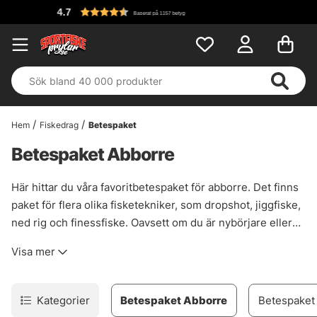
Fri frakt över 699 kr!
Hem
Fiskedrag
Betespaket
Betespaket Abborre
Här hittar du våra favoritbetespaket för abborre. Det finns
paket för flera olika fisketekniker, som dropshot, jiggfiske,
ned rig och finessfiske. Oavsett om du är nybörjare eller
proffs kommer du hitta ett paket som passar dig och ditt
Visa mer
abborrfiske!
Kategorier
Betespaket Abborre
Betespaket 