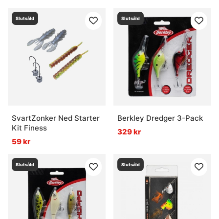
Slutsåld
Slutsåld
SvartZonker Ned Starter
Berkley Dredger 3-Pack
Kit Finess
329 kr
59 kr
Slutsåld
Slutsåld