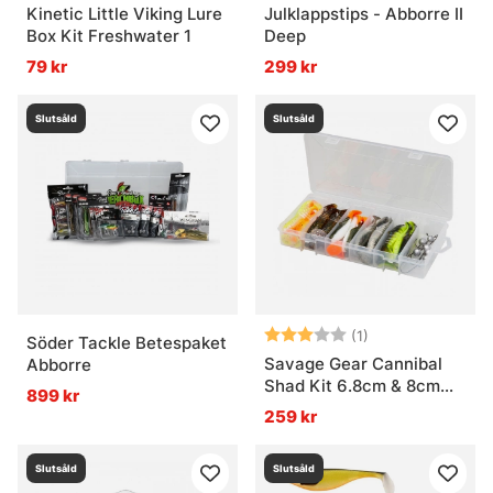
Kinetic Little Viking Lure
Julklappstips - Abborre II
Box Kit Freshwater 1
Deep
79 kr
299 kr
Slutsåld
Slutsåld
Betyg:
3.0 utav 5 stjär
(1)
Söder Tackle Betespaket
Savage Gear Cannibal
Abborre
Shad Kit 6.8cm & 8cm
899 kr
Mixed Colors 36pcs
259 kr
Slutsåld
Slutsåld