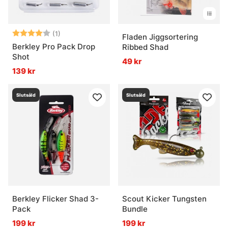
Betyg:
4.0 utav 5 stjärnor
(1)
Fladen Jiggsortering
Berkley Pro Pack Drop
Ribbed Shad
Shot
49 kr
139 kr
Slutsåld
Slutsåld
Berkley Flicker Shad 3-
Scout Kicker Tungsten
Pack
Bundle
199 kr
199 kr