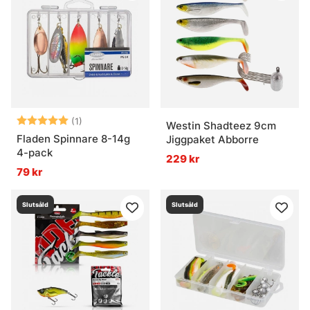
Betyg:
5.0 utav 5 stjärnor
(1)
Westin Shadteez 9cm
Fladen Spinnare 8-14g
Jiggpaket Abborre
4-pack
229 kr
79 kr
Slutsåld
Slutsåld