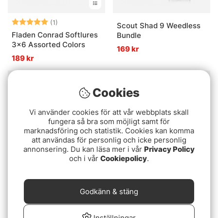
Betyg:
5.0 utav 5 stjärnor
(1)
Scout Shad 9 Weedless
Fladen Conrad Softlures
Bundle
3x6 Assorted Colors
169 kr
189 kr
Slutsåld
Slutsåld
Cookies
Vi använder cookies för att vår webbplats skall
fungera så bra som möjligt samt för
marknadsföring och statistik. Cookies kan komma
att användas för personlig och icke personlig
annonsering. Du kan läsa mer i vår
Privacy Policy
och i vår
Cookiepolicy
.
Nicklas Jonssons Must
Scout Shad Perch
Have Perch Bundle
Bundle
Godkänn & stäng
1499 kr
389 kr
Inställningar