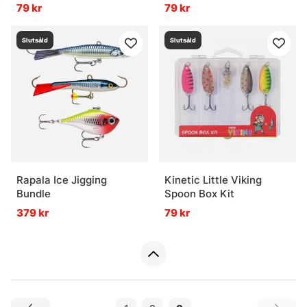
79 kr
79 kr
Slutsåld
Slutsåld
Rapala Ice Jigging
Kinetic Little Viking
Bundle
Spoon Box Kit
379 kr
79 kr