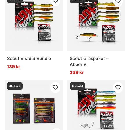
Scout Shad 9 Bundle
Scout Gräspaket -
Abborre
139 kr
239 kr
Slutsåld
Slutsåld