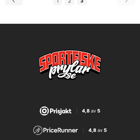
1
2
3
4,8
av
5
4,8
av
5