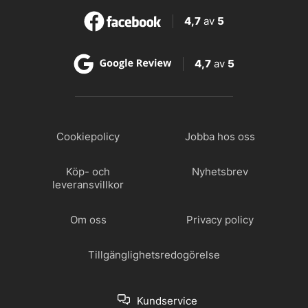
4,7
av
5
4,7
av
5
Cookiepolicy
Jobba hos oss
Köp- och
Nyhetsbrev
leveransvillkor
Om oss
Privacy policy
Tillgänglighetsredogörelse
Kundservice