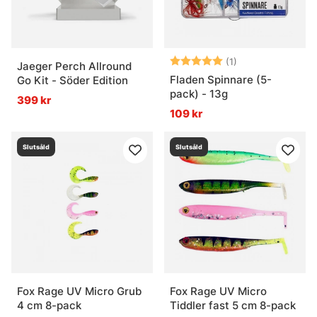
Betyg:
5.0 utav 5 stjär
(1)
Jaeger Perch Allround
Fladen Spinnare (5-
Go Kit - Söder Edition
pack) - 13g
399 kr
109 kr
Slutsåld
Slutsåld
Fox Rage UV Micro Grub
Fox Rage UV Micro
4 cm 8-pack
Tiddler fast 5 cm 8-pack