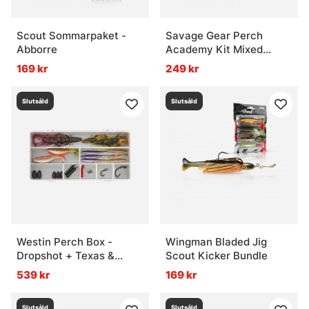
Scout Sommarpaket -
Savage Gear Perch
Abborre
Academy Kit Mixed
Colors 32pcs
169 kr
249 kr
Slutsåld
Slutsåld
Westin Perch Box -
Wingman Bladed Jig
Dropshot + Texas &
Scout Kicker Bundle
Carolina 45Pcs
539 kr
169 kr
Slutsåld
Slutsåld