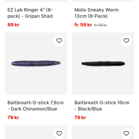
EZ Lab Ringer 4'' (8-
Molix Sneaky Worm
pack) - Gripan Shad
13cm (8-Pack)
89 kr
fr. 59 kr
fr. 59 kr
Baitbreath G-stick 7,6cm
Baitbreath G-stick 10cm
- Dark Chinamon/Blue
- Black/Blue
79 kr
79 kr