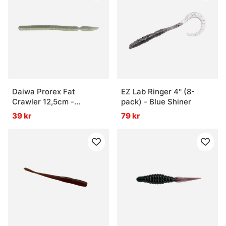
Daiwa Prorex Fat
EZ Lab Ringer 4'' (8-
Crawler 12,5cm -
pack) - Blue Shiner
Smoked Shad
39 kr
79 kr