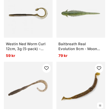
Westin Ned Worm Curl
Baitbreath Real
12cm, 3g (5-pack) -
Evolution 9cm - Moon
Magic Baitfish
Light Black
59 kr
79 kr