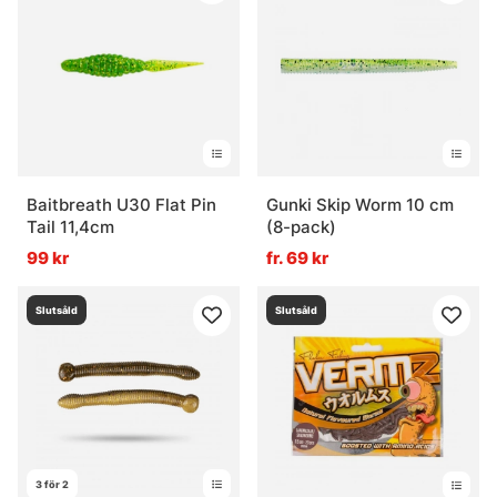
Baitbreath U30 Flat Pin
Gunki Skip Worm 10 cm
Tail 11,4cm
(8-pack)
99 kr
fr. 69 kr
Slutsåld
Slutsåld
3 för 2