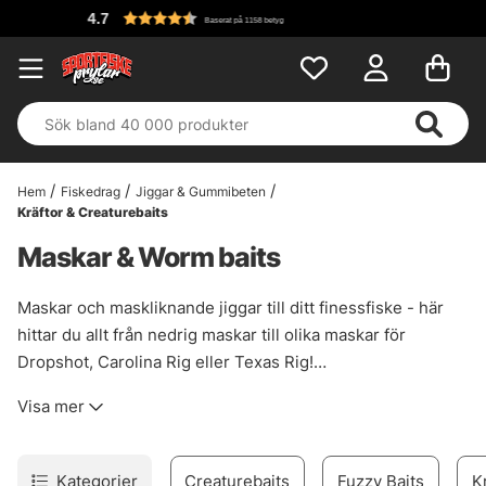
Fri frakt
erat på 1158 betyg
Hem
Fiskedrag
Jiggar & Gummibeten
Kräftor & Creaturebaits
Maskar & Worm baits
Maskar och maskliknande jiggar till ditt finessfiske - här
hittar du allt från nedrig maskar till olika maskar för
Dropshot, Carolina Rig eller Texas Rig!
Användningsområderna är oändliga och du kan rigga dina
Visa mer
maskbeten på många olika sätt!
Kategorier
Creaturebaits
Fuzzy Baits
K