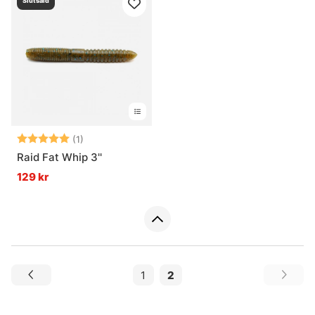
Slutsåld
Betyg:
5.0 utav 5 stjärnor
(1)
Raid Fat Whip 3''
129 kr
1
2