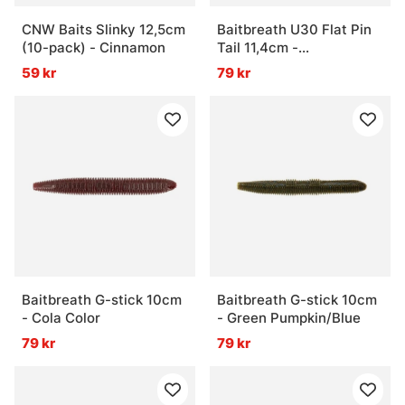
CNW Baits Slinky 12,5cm
Baitbreath U30 Flat Pin
(10-pack) - Cinnamon
Tail 11,4cm -
Junebug/Green
59 kr
79 kr
Baitbreath G-stick 10cm
Baitbreath G-stick 10cm
- Cola Color
- Green Pumpkin/Blue
79 kr
79 kr