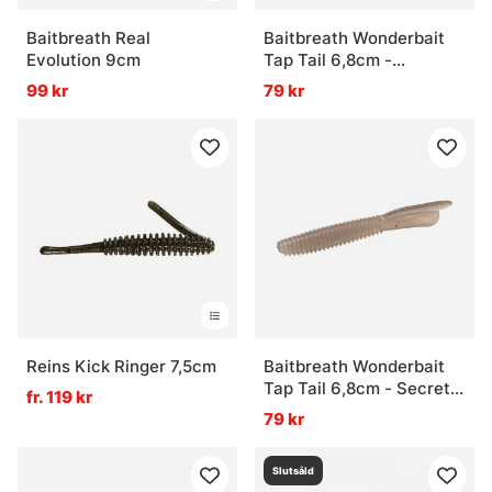
Baitbreath Real
Baitbreath Wonderbait
Evolution 9cm
Tap Tail 6,8cm -
Cokecolor
99 kr
79 kr
Reins Kick Ringer 7,5cm
Baitbreath Wonderbait
Tap Tail 6,8cm - Secret
fr. 119 kr
Pearl
79 kr
Slutsåld