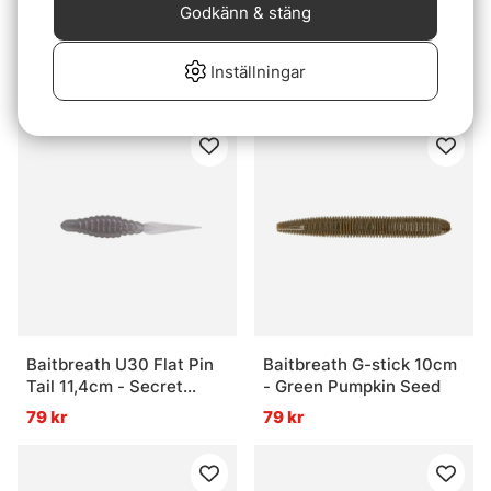
Godkänn & stäng
Baitbreath G-stick 10cm
Baitbreath U30 Flat Pin
- Green Pumpkin/Red
Tail 11,4cm - Kasumi
Inställningar
Chart
79 kr
79 kr
Baitbreath U30 Flat Pin
Baitbreath G-stick 10cm
Tail 11,4cm - Secret
- Green Pumpkin Seed
Wakasagi
79 kr
79 kr