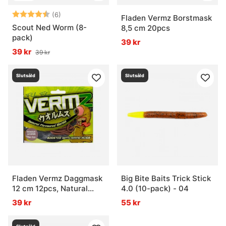
Betyg:
4.2 utav 5 stjärnor
(6)
Fladen Vermz Borstmask
Scout Ned Worm (8-
8,5 cm 20pcs
pack)
39 kr
39 kr
39 kr
Slutsåld
Slutsåld
Fladen Vermz Daggmask
Big Bite Baits Trick Stick
12 cm 12pcs, Natural
4.0 (10-pack) - 04
Brown
39 kr
55 kr