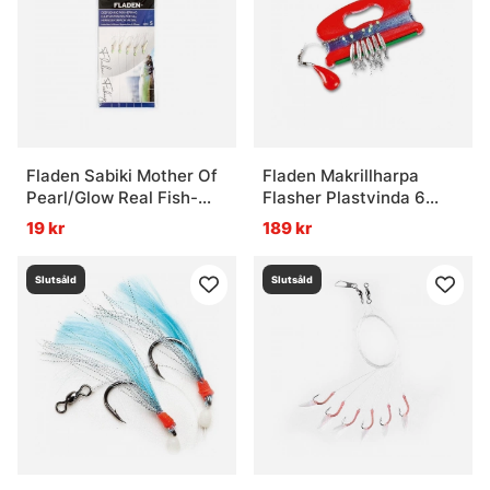
Fladen Sabiki Mother Of
Fladen Makrillharpa
Pearl/Glow Real Fish-
Flasher Plastvinda 6
Skin
Krokar m. Glitter
19 kr
189 kr
Slutsåld
Slutsåld