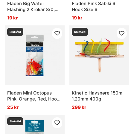
Fladen Big Water
Fladen Pink Sabiki 6
Flashing 2 Krokar 8/0,
Hook Size 6
Blå
19 kr
19 kr
Slutsåld
Slutsåld
Fladen Mini Octopus
Kinetic Havsnøre 150m
Pink, Orange, Red, Hook
1,20mm 400g
Size 6/0
25 kr
299 kr
Slutsåld