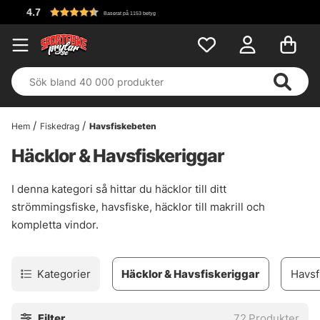
Fri frakt över
153 betyg
Hem
Fiskedrag
Havsfiskebeten
Häcklor & Havsfiskeriggar
I denna kategori så hittar du häcklor till ditt
strömmingsfiske, havsfiske, häcklor till makrill och
kompletta vindor.
Kategorier
Häcklor & Havsfiskeriggar
Havsf
Filter
72
Produkter