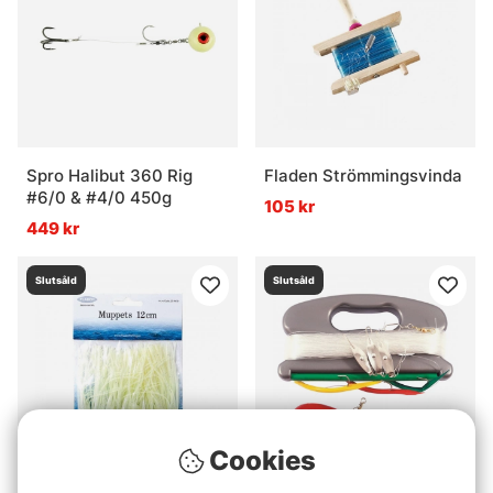
Spro Halibut 360 Rig
Fladen Strömmingsvinda
#6/0 & #4/0 450g
105 kr
449 kr
Slutsåld
Slutsåld
Cookies