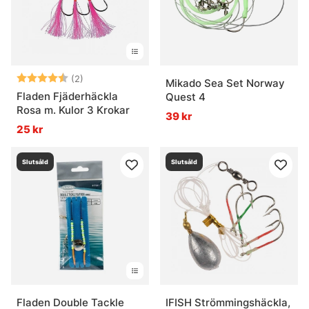
Betyg:
4.5 utav 5 stjärnor
(2)
Mikado Sea Set Norway
Fladen Fjäderhäckla
Quest 4
Rosa m. Kulor 3 Krokar
39 kr
25 kr
Slutsåld
Slutsåld
Fladen Double Tackle
IFISH Strömmingshäckla,