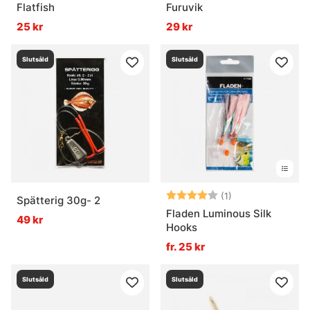
Flatfish
Furuvik
25 kr
29 kr
Slutsåld
Slutsåld
Betyg:
4.0 utav 5 stjär
(1)
Spätterig 30g- 2
Fladen Luminous Silk
49 kr
Hooks
fr. 25 kr
Slutsåld
Slutsåld