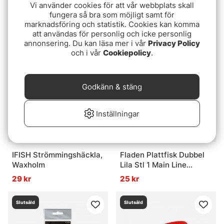
Fladen Bläckfiskar 12cm,
Kinetic Fiskeharpe
Vi använder cookies för att vår webbplats skall
fungera så bra som möjligt samt för
10-pack
Standard 100m 0,80mm
marknadsföring och statistik. Cookies kan komma
300g
45 kr
149 kr
att användas för personlig och icke personlig
annonsering. Du kan läsa mer i vår
Privacy Policy
och i vår
Cookiepolicy
.
Slutsåld
Slutsåld
Godkänn & stäng
Inställningar
IFISH Strömmingshäckla,
Fladen Plattfisk Dubbel
Waxholm
Lila Stl 1 Main Line
0.50mm, Leader 0.40mm
29 kr
25 kr
Slutsåld
Slutsåld