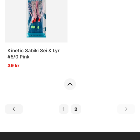
Kinetic Sabiki Sei & Lyr
#5/0 Pink
39 kr
1
2