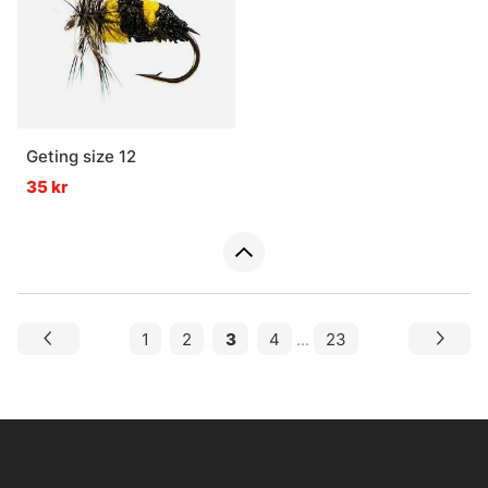
Geting size 12
35 kr
1
2
3
4
...
23