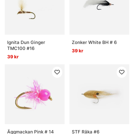
Ignita Dun Ginger
Zonker White BH # 6
TMC100 #16
39 kr
39 kr
Äggmackan Pink # 14
STF Räka #6