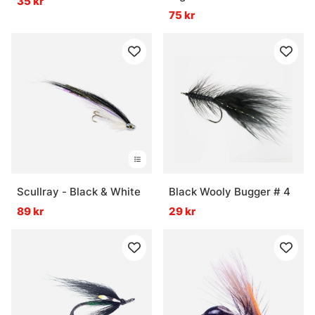
35 kr
75 kr
Scullray - Black & White
Black Wooly Bugger # 4
89 kr
29 kr