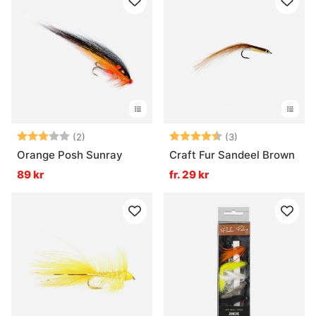
Betyg:
3.0 utav 5 stjärnor
Betyg:
4.3 utav 5 stjär
(2)
(3)
Orange Posh Sunray
Craft Fur Sandeel Brown
89 kr
fr. 29 kr