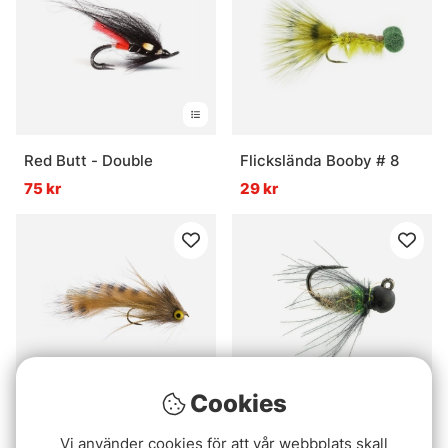
Red Butt - Double
Flickslända Booby # 8
75 kr
29 kr
Cookies
Umpqua Kamikaze
Umpqua CDC Cased
Vi använder cookies för att vår webbplats skall