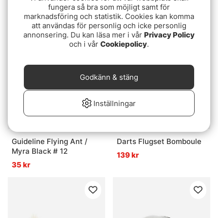
Sculpin Gold
Caddis Jig Dorseyf
fungera så bra som möjligt samt för
marknadsföring och statistik. Cookies kan komma
89 kr
49 kr
att användas för personlig och icke personlig
annonsering. Du kan läsa mer i vår
Privacy Policy
och i vår
Cookiepolicy
.
Godkänn & stäng
Inställningar
Guideline Flying Ant /
Darts Flugset Bomboule
Myra Black # 12
139 kr
35 kr