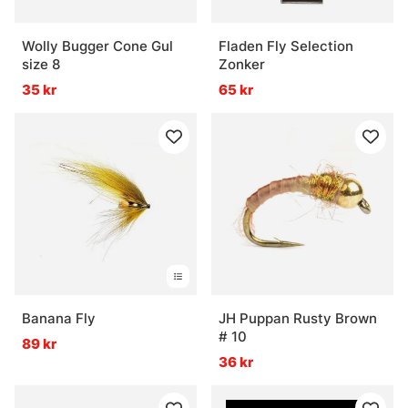
Wolly Bugger Cone Gul
Fladen Fly Selection
size 8
Zonker
35 kr
65 kr
Banana Fly
JH Puppan Rusty Brown
# 10
89 kr
36 kr