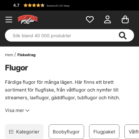
Fri frakt över 699 kr!
Hem
Fiskedrag
Flugor
Färdiga flugor för många lägen. Här finns ett brett
sortiment för flugfiske, från våtflugor och nymfer till
streamers, laxflugor, gäddflugor, tubflugor och hitch.
Praktiskt när lådan ska fyllas snabbt, men ändå med flugor
Visa mer
som känns genomtänkta och har gjort jobbet förr.
Sortimentet bygger på kända namn som Vision, Guideline,
Frödin, Umpqua och Unique Flies. Det ger trygghet i valet.
Kategorier
Boobyflugor
Flugpaket
Våtf
Inte för att allt passar överallt, utan för att mönstren är