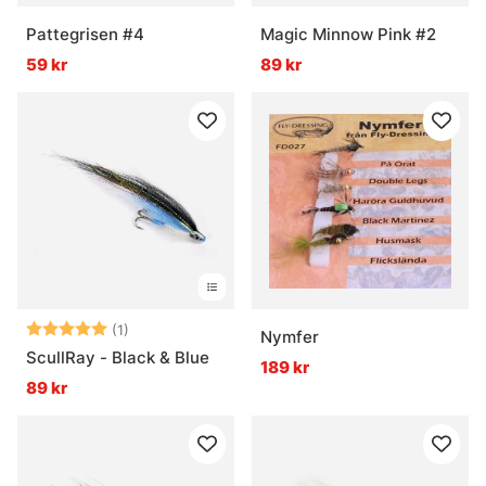
Pattegrisen #4
Magic Minnow Pink #2
59 kr
89 kr
Betyg:
5.0 utav 5 stjärnor
(1)
Nymfer
ScullRay - Black & Blue
189 kr
89 kr