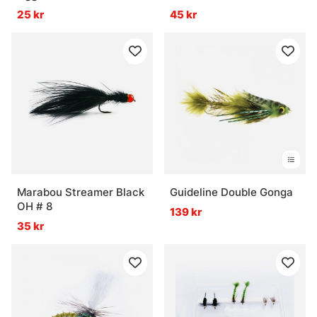
25 kr
45 kr
Marabou Streamer Black
Guideline Double Gonga
OH # 8
139 kr
35 kr