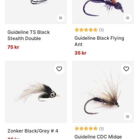
Betyg:
5.0 utav 5 stjär
(1)
Guideline TS Black
Guideline Black Flying
Stealth Double
Ant
75 kr
35 kr
Betyg:
5.0 utav 5 stjär
(1)
Zonker Black/Grey # 4
Guideline CDC Midge