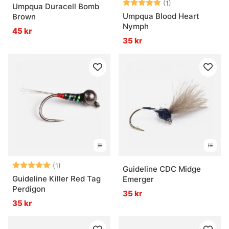
Betyg:
5.0 utav 5 stjär
(1)
Umpqua Duracell Bomb
Umpqua Blood Heart
Brown
Nymph
45 kr
35 kr
Betyg:
5.0 utav 5 stjärnor
(1)
Guideline CDC Midge
Guideline Killer Red Tag
Emerger
Perdigon
35 kr
35 kr