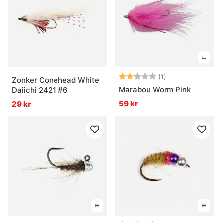
Vad är nymfer?
Vad är tubflugor?
Betyg:
2.0 utav 5 stjär
(1)
Zonker Conehead White
Marabou Worm Pink
Daiichi 2421 #6
59 kr
29 kr