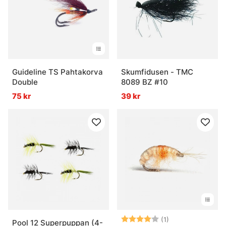
Guideline TS Pahtakorva
Skumfidusen - TMC
Double
8089 BZ #10
75 kr
39 kr
Betyg:
4.0 utav 5 stjär
(1)
Pool 12 Superpuppan (4-