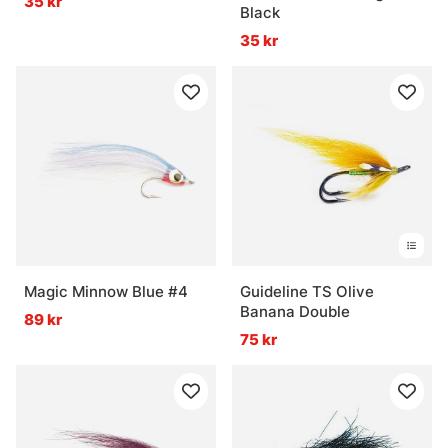
35 kr
Black
35 kr
Magic Minnow Blue #4
Guideline TS Olive
Banana Double
89 kr
75 kr