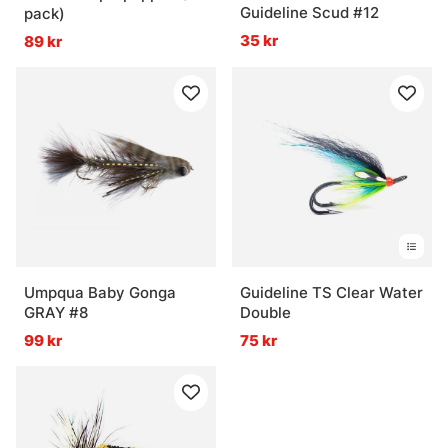
Guideline Scud #12
pack)
35 kr
89 kr
Umpqua Baby Gonga
Guideline TS Clear Water
GRAY #8
Double
99 kr
75 kr