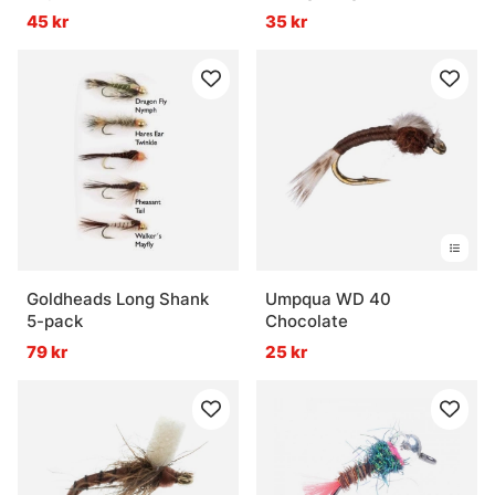
#14
45 kr
35 kr
Goldheads Long Shank
Umpqua WD 40
5-pack
Chocolate
79 kr
25 kr