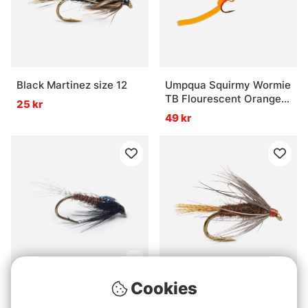
Black Martinez size 12
Umpqua Squirmy Wormie
TB Flourescent Orange
25 kr
#12
49 kr
Cookies
Guideline DK Brown
Aurvilli Nymph # 14
Flashback PTN