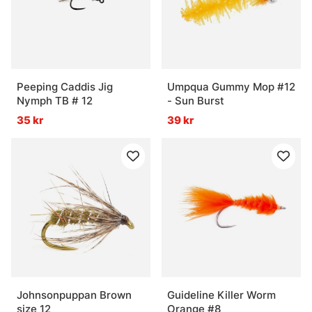
Peeping Caddis Jig
Umpqua Gummy Mop #12
Nymph TB # 12
- Sun Burst
35 kr
39 kr
Johnsonpuppan Brown
Guideline Killer Worm
size 12
Orange #8