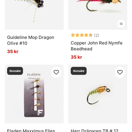
Betyg:
4.5 utav 5 stjär
(2)
Guideline Mop Dragon
Copper John Red Nymfe
Olive #10
Beadhead
35 kr
35 kr
Slutsåld
Slutsåld
Fladen Maxximus Flies
Harr Dräparen TB # 12