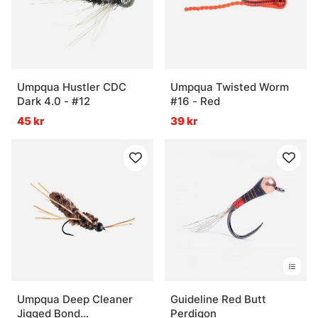
Umpqua Hustler CDC
Umpqua Twisted Worm
Dark 4.0 - #12
#16 - Red
45 kr
39 kr
Umpqua Deep Cleaner
Guideline Red Butt
Jigged Bond
Perdigon