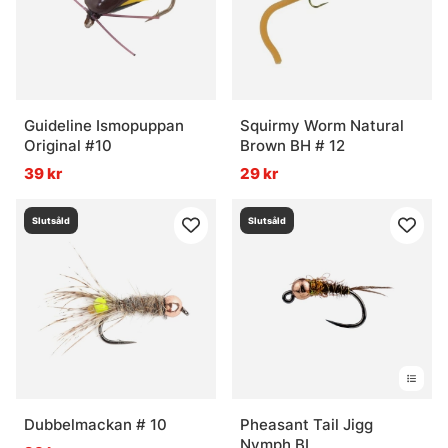
Guideline Ismopuppan
Squirmy Worm Natural
Original #10
Brown BH # 12
39 kr
29 kr
Slutsåld
Slutsåld
Dubbelmackan # 10
Pheasant Tail Jigg
Nymph BL