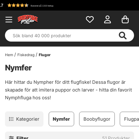
Fri frakt över 699 kr!
Hem
Fiskedrag
Flugor
Nymfer
Här hittar du Nympher för ditt flugfiske! Dessa flugor är
skapade för att imitera puppor och larver - hitta din favorit
Nymphfluga hos oss!
Kategorier
Nymfer
Boobyflugor
Flugpa
Filter
51
Produkter