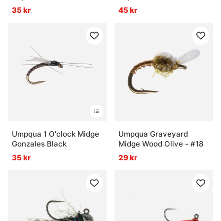
35 kr
45 kr
Umpqua 1 O'clock Midge
Umpqua Graveyard
Gonzales Black
Midge Wood Olive - #18
35 kr
29 kr