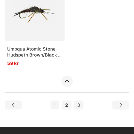
Umpqua Atomic Stone
Hudspeth Brown/Black -
#6
59 kr
1
2
3