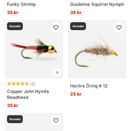
Funky Shrimp
Guideline Squirrel Nymph
35 kr
35 kr
Slutsåld
Slutsåld
Betyg:
4.5 utav 5 stjärnor
(2)
Haröra Öring # 12
Copper John Nymfe
25 kr
Beadhead
35 kr
Slutsåld