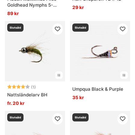
Goldhead Nymphs 5-
29 kr
pack
89 kr
Slutsåld
Slutsåld
Betyg:
4.0 utav 5 stjärnor
(1)
Umpqua Black & Purple
Nattsländelarv BH
35 kr
fr. 20 kr
Slutsåld
Slutsåld