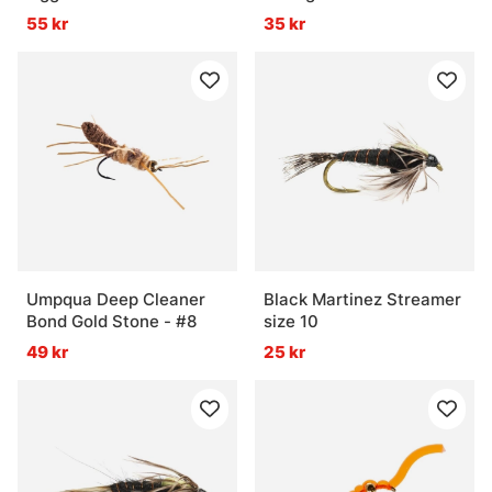
Coffee/Black - #8
55 kr
35 kr
Umpqua Deep Cleaner
Black Martinez Streamer
Bond Gold Stone - #8
size 10
49 kr
25 kr