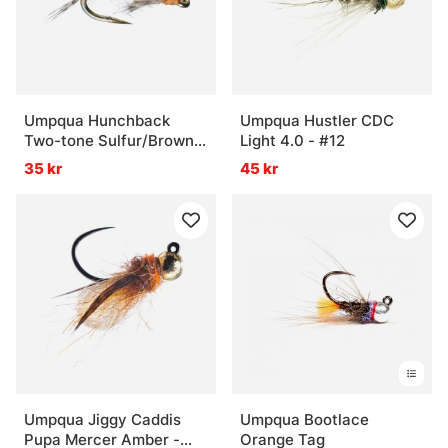
Umpqua Hunchback
Umpqua Hustler CDC
Two-tone Sulfur/Brown -
Light 4.0 - #12
#16
35 kr
45 kr
Umpqua Jiggy Caddis
Umpqua Bootlace
Pupa Mercer Amber -
Orange Tag