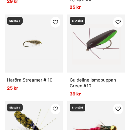
29 kr
25 kr
Slutsåld
Slutsåld
Haröra Streamer # 10
Guideline Ismopuppan
Green #10
25 kr
39 kr
Slutsåld
Slutsåld