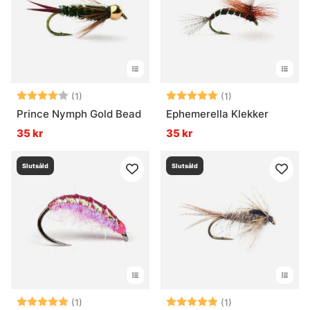
Betyg:
4.0 utav 5 stjärnor
Betyg:
5.0 utav 5 stjär
(1)
(1)
Prince Nymph Gold Bead
Ephemerella Klekker
35 kr
35 kr
Slutsåld
Slutsåld
Betyg:
5.0 utav 5 stjärnor
Betyg:
5.0 utav 5 stjär
(1)
(1)