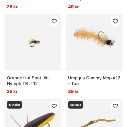
25 kr
49 kr
Orange Hot Spot Jig
Umpqua Gummy Mop #12
Nymph TB # 12
- Tan
35 kr
39 kr
Slutsåld
Slutsåld