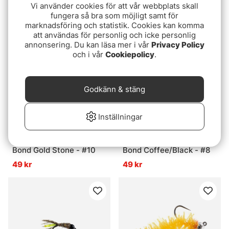
25 kr
Vi använder cookies för att vår webbplats skall
35 kr
fungera så bra som möjligt samt för
marknadsföring och statistik. Cookies kan komma
att användas för personlig och icke personlig
annonsering. Du kan läsa mer i vår
Privacy Policy
och i vår
Cookiepolicy
.
Godkänn & stäng
Inställningar
Umpqua Deep Cleaner
Umpqua Deep Cleaner
Bond Gold Stone - #10
Bond Coffee/Black - #8
49 kr
49 kr