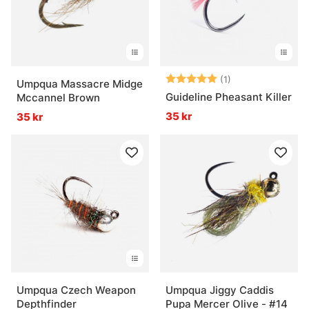
Betyg:
5.0 utav 5 stjär
(1)
Umpqua Massacre Midge
Guideline Pheasant Killer
Mccannel Brown
35 kr
35 kr
Umpqua Czech Weapon
Umpqua Jiggy Caddis
Depthfinder
Pupa Mercer Olive - #14