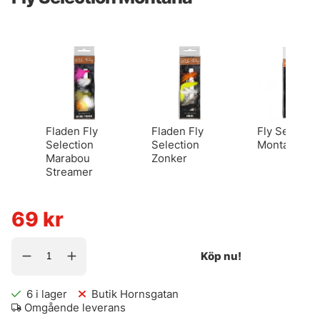
Fladen Fly
Fladen Fly
Fly Selectio
Selection
Selection
Montana
Marabou
Zonker
Streamer
69
kr
Köp nu!
6
i lager
Butik Hornsgatan
Omgående leverans