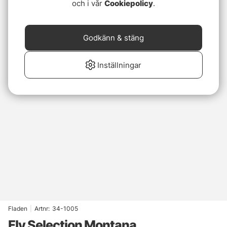
och i vår
Cookiepolicy
.
Godkänn & stäng
Inställningar
Fladen
|
Artnr:
34-1005
Fly Selection Montana