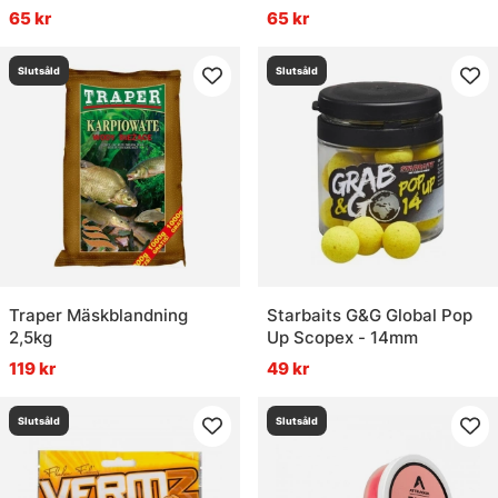
65 kr
65 kr
Slutsåld
Slutsåld
Traper Mäskblandning
Starbaits G&G Global Pop
2,5kg
Up Scopex - 14mm
119 kr
49 kr
Slutsåld
Slutsåld