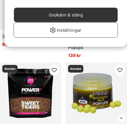
Godkänn & stäng
Inställningar
Betyg:
5.0 utav 5 stjär
(4)
Sensas 3000 Tanches 1kg
Mainline High Visual
65 kr
Popups
139 kr
Slutsåld
Slutsåld