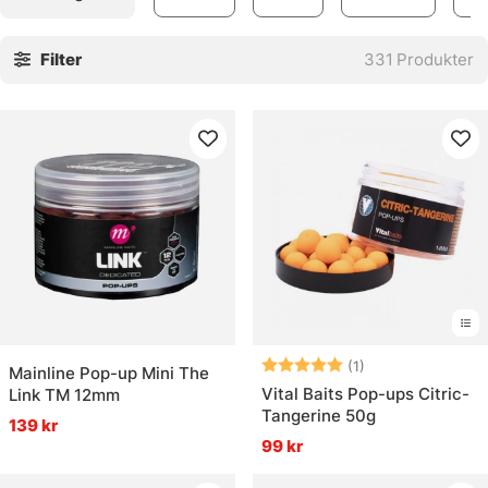
lockämnen snabbt. Mäsk kan skapa en tydlig matplats,
ibland nästan som ett stilla kaos under ytan. Små detaljer.
Filter
331
Produkter
Stor skillnad. För den som vill fiska metodiskt, eller bara
vill ge platsen lite mer tyngd, finns här flera vägar att gå.
» Tillbaka till fiskedrag
Vanliga frågor
Vad är boilies?
Betyg:
5.0 utav 5 stjär
(1)
Mainline Pop-up Mini The
Vad är mäsk?
Vital Baits Pop-ups Citric-
Link TM 12mm
Tangerine 50g
139 kr
99 kr
Vad är pellets?