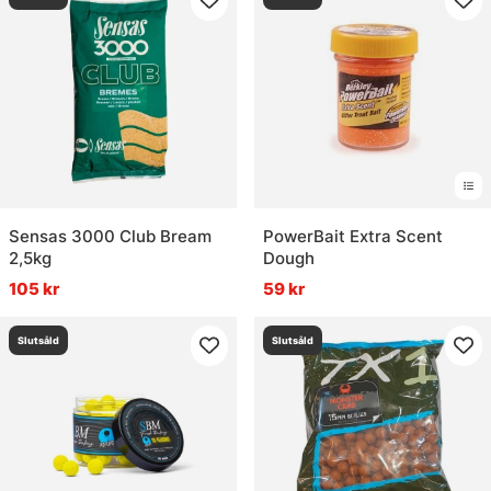
Sensas 3000 Club Bream
PowerBait Extra Scent
2,5kg
Dough
105 kr
59 kr
Slutsåld
Slutsåld