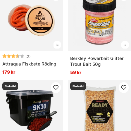
Betyg:
3.5 utav 5 stjärnor
(2)
Berkley Powerbait Glitter
Attraqua Fiskbete Röding
Trout Bait 50g
179 kr
59 kr
Slutsåld
Slutsåld