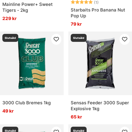
Betyg:
5.0 utav 5 stjär
(1)
Mainline Power+ Sweet
Starbaits Pro Banana Nut
Tigers - 2kg
Pop Up
229 kr
79 kr
Slutsåld
Slutsåld
3000 Club Bremes 1kg
Sensas Feeder 3000 Super
Explosive 1kg
49 kr
65 kr
Slutsåld
Slutsåld