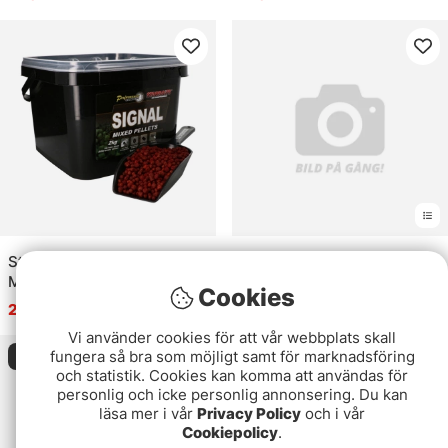
Starbaits PC Signal Pellets
SBM Coated Hookbaits
Mixed 2kg
18mm
Cookies
239 kr
109 kr
Vi använder cookies för att vår webbplats skall
fungera så bra som möjligt samt för marknadsföring
Slutsåld
Slutsåld
och statistik. Cookies kan komma att användas för
personlig och icke personlig annonsering. Du kan
läsa mer i vår
Privacy Policy
och i vår
Cookiepolicy
.