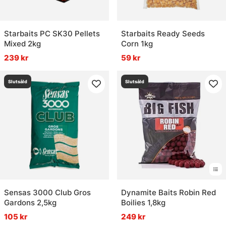
Starbaits PC SK30 Pellets
Starbaits Ready Seeds
Mixed 2kg
Corn 1kg
239 kr
59 kr
Slutsåld
Slutsåld
Sensas 3000 Club Gros
Dynamite Baits Robin Red
Gardons 2,5kg
Boilies 1,8kg
105 kr
249 kr