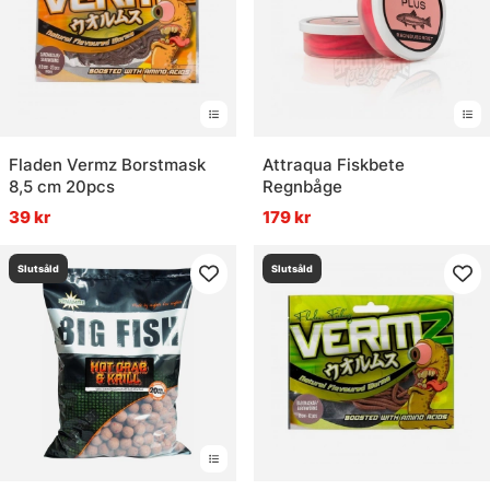
Fladen Vermz Borstmask
Attraqua Fiskbete
8,5 cm 20pcs
Regnbåge
39 kr
179 kr
Slutsåld
Slutsåld