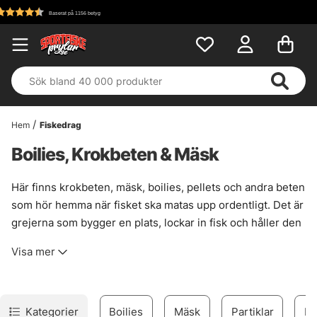
Fri frakt över 699 kr!
Hem
Fiskedrag
Boilies, Krokbeten & Mäsk
Här finns krokbeten, mäsk, boilies, pellets och andra beten
som hör hemma när fisket ska matas upp ordentligt. Det är
grejerna som bygger en plats, lockar in fisk och håller den
kvar lite längre än en snabb kast-och-hopp-runda brukar
Visa mer
göra. Funkar bra vid mete, feeder och andra pass där
doften, smaken och rätt konsistens faktiskt gör jobbet.
Valet styrs ofta av målart, botten och hur aktiv fisken är.
Boilies ger ett mer selektivt upplägg. Pellets släpper
Kategorier
Boilies
Mäsk
Partiklar
Pa