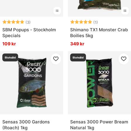
Betyg:
5.0 utav 5 stjärnor
Betyg:
5.0 utav 5 stjär
(3)
(1)
SBM Popups - Stockholm
Shimano TX1 Monster Crab
Specials
Boilies 5kg
109 kr
349 kr
Slutsåld
Slutsåld
Sensas 3000 Gardons
Sensas 3000 Power Bream
(Roach) 1kg
Natural 1kg