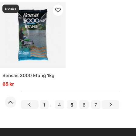
Slutsåld
Sensas 3000 Etang 1kg
65 kr
1
...
4
5
6
7