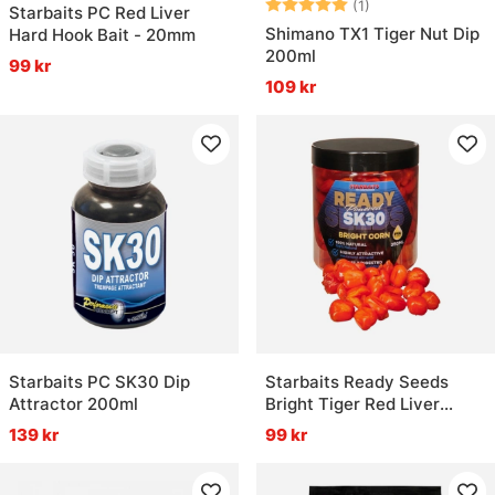
Betyg:
5.0 utav 5 stjär
(1)
Starbaits PC Red Liver
Shimano TX1 Tiger Nut Dip
Hard Hook Bait - 20mm
200ml
99 kr
109 kr
Starbaits PC SK30 Dip
Starbaits Ready Seeds
Attractor 200ml
Bright Tiger Red Liver
250ml
139 kr
99 kr