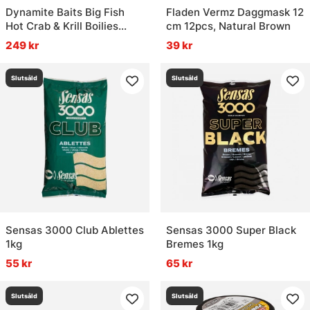
Dynamite Baits Big Fish
Fladen Vermz Daggmask 12
Hot Crab & Krill Boilies
cm 12pcs, Natural Brown
1,8kg
249 kr
39 kr
Slutsåld
Slutsåld
Sensas 3000 Club Ablettes
Sensas 3000 Super Black
1kg
Bremes 1kg
55 kr
65 kr
Slutsåld
Slutsåld