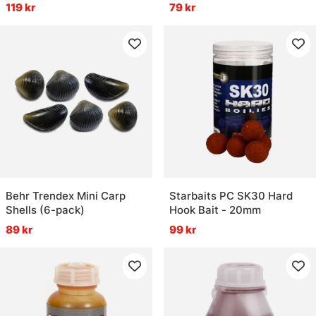
119 kr
79 kr
Behr Trendex Mini Carp
Starbaits PC SK30 Hard
Shells (6-pack)
Hook Bait - 20mm
89 kr
99 kr