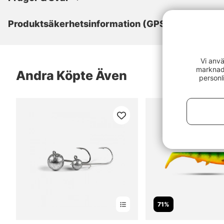
Produktsäkerhetsinformation (GPSR)
Vi anvä
marknads
Andra Köpte Även
personl
71%