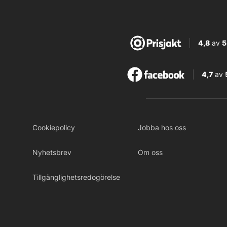
4,8
av
5
4,7
av
Cookiepolicy
Jobba hos oss
Nyhetsbrev
Om oss
Tillgänglighetsredogörelse