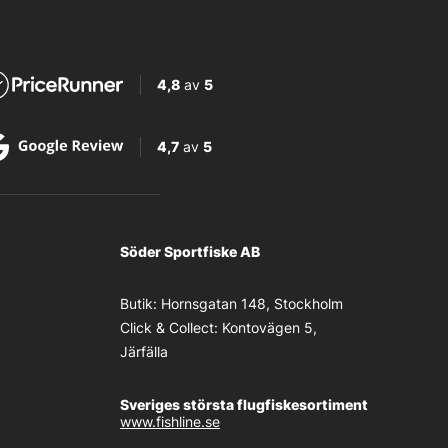
4,8
av
5
4,7
av
5
Söder Sportfiske AB
Butik:
Hornsgatan 148, Stockholm
Click & Collect:
Kontovägen 5,
Järfälla
Sveriges största flugfiskesortiment
www.fishline.se