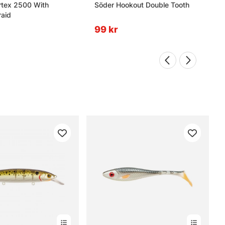
rtex 2500 With
Söder Hookout Double Tooth
aid
99 kr