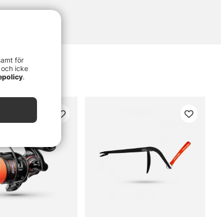
samt för
 och icke
epolicy
.