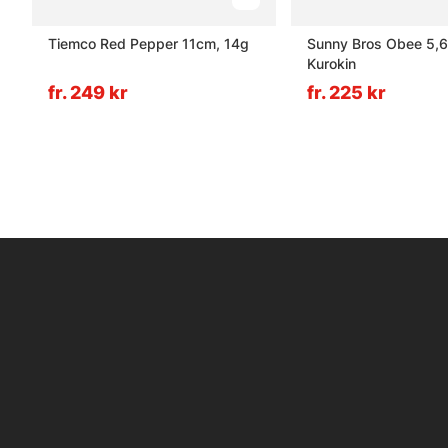
Tiemco Red Pepper 11cm, 14g
Sunny Bros Obee 5,6
Kurokin
fr. 249 kr
fr. 225 kr