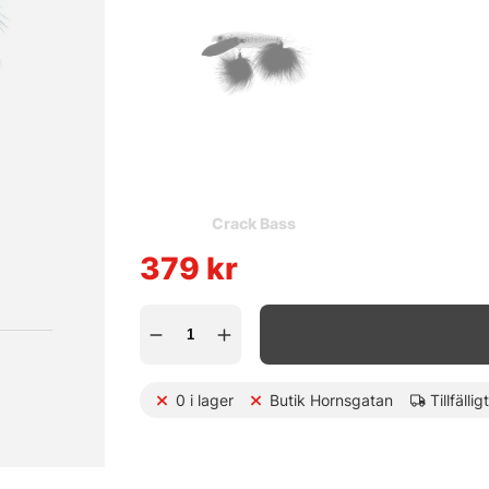
Crack Bass
379
kr
0
i lager
Butik Hornsgatan
Tillfällig