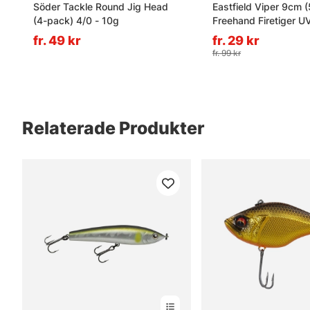
Söder Tackle Round Jig Head
Eastfield Viper 9cm (
(4-pack) 4/0 - 10g
Freehand Firetiger U
fr. 49 kr
fr. 29 kr
fr. 99 kr
Relaterade Produkter