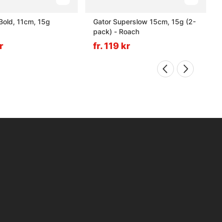
 Bold, 11cm, 15g
Gator Superslow 15cm, 15g (2-
pack) - Roach
r
fr. 119 kr