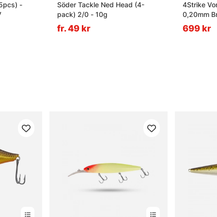
5pcs) -
Söder Tackle Ned Head (4-
4Strike Vo
V
pack) 2/0 - 10g
0,20mm Br
fr. 49 kr
699 kr