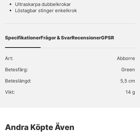
Ultraskarpa dubbelkrokar
Löstagbar stinger enkelkrok
Specifikationer
Frågor & Svar
Recensioner
GPSR
Art:
Abborre
Betesfärg:
Green
Beteslängd:
5,5 cm
Vikt:
14 g
Andra Köpte Även