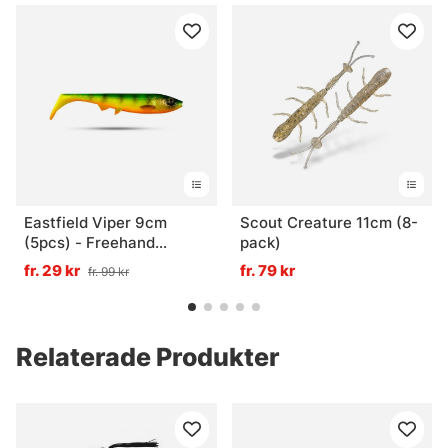
Eastfield Viper 9cm
Scout Creature 11cm (8-
(5pcs) - Freehand
pack)
Firetiger UV
fr. 29 kr
fr. 79 kr
fr. 99 kr
Relaterade Produkter