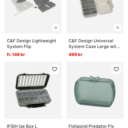
Vad är förvaring för fiske?
Vad är en 3700-låda?
Vad är en 3730-låda?
C&F Design Lightweight
C&F Design Universal
System Flip
System Case Large with
Comp
fr. 149 kr
499 kr
Vad är 3600 eller 3630 bra för?
IFISH Ize Box L
Fishpond Predator Fly