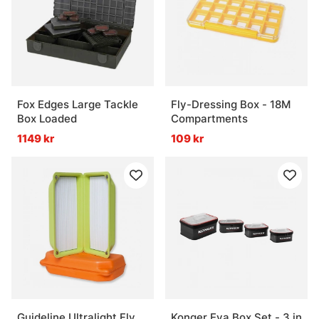
Fox Edges Large Tackle
Fly-Dressing Box - 18M
Box Loaded
Compartments
1149 kr
109 kr
Guideline Ultralight Fly
Konger Eva Box Set - 3 in