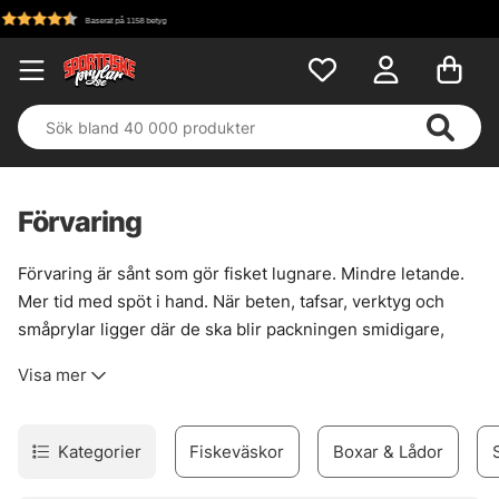
Fri frakt över 699 kr!
Förvaring
Förvaring är sånt som gör fisket lugnare. Mindre letande.
Mer tid med spöt i hand. När beten, tafsar, verktyg och
småprylar ligger där de ska blir packningen smidigare,
båten renare och kvällspasset mindre struligt. Det låter
Visa mer
enkelt, och det är det också — när lådorna väl sitter rätt i
systemet.
Här finns betesboxar, väskor, wallets och annan smart
Kategorier
Fiskeväskor
Boxar & Lådor
förvaring för olika typer av fiske. Större beten som
wobblers och jerkbaits trivs ofta bäst i djupare lådor i