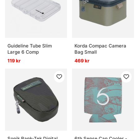
Guideline Tube Slim
Korda Compac Camera
Large 6 Comp
Bag Small
119 kr
469 kr
Sonik Bank-Tek Digital
6th Sense Can Cooler -