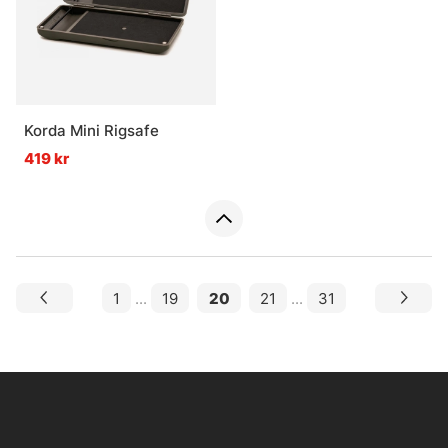
Korda Mini Rigsafe
419 kr
1
...
19
20
21
...
31