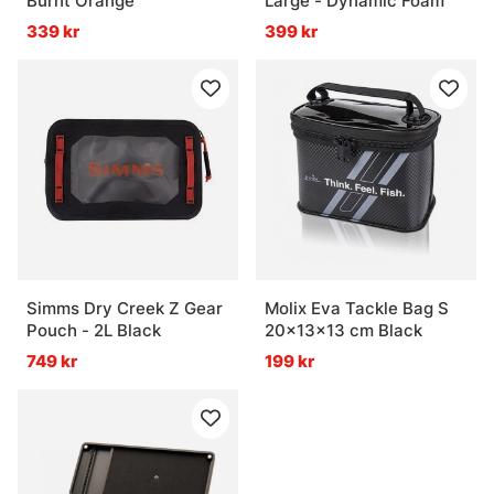
Burnt Orange
Large - Dynamic Foam
339 kr
399 kr
Simms Dry Creek Z Gear
Molix Eva Tackle Bag S
Pouch - 2L Black
20x13x13 cm Black
749 kr
199 kr