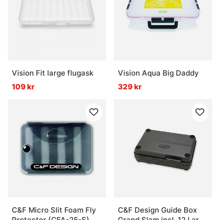
Vision Fit large flugask
Vision Aqua Big Daddy
109 kr
329 kr
C&F Micro Slit Foam Fly
C&F Design Guide Box
Protector (CFA-25-S)
Grand Slam incl. 12 Large