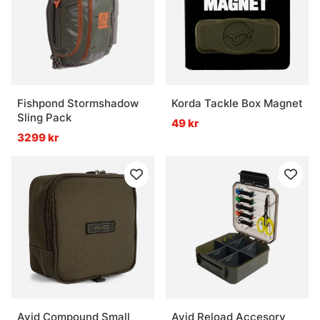
Fishpond Stormshadow
Korda Tackle Box Magnet
Sling Pack
49 kr
3299 kr
Avid Compound Small
Avid Reload Accesory