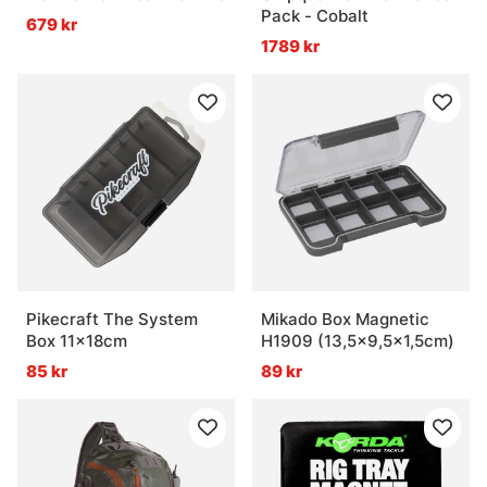
Pack - Cobalt
679 kr
1789 kr
Pikecraft The System
Mikado Box Magnetic
Box 11x18cm
H1909 (13,5x9,5x1,5cm)
85 kr
89 kr