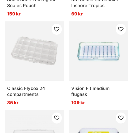
Scales Pouch
Inshore Tropics
159 kr
69 kr
Classic Flybox 24
Vision Fit medium
compartments
flugask
85 kr
109 kr