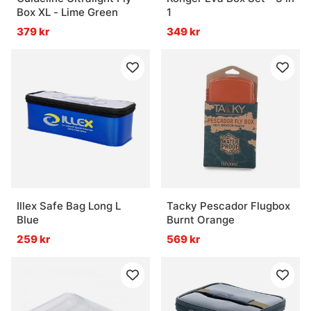
Box XL - Lime Green
1
379 kr
349 kr
Illex Safe Bag Long L
Tacky Pescador Flugbox
Blue
Burnt Orange
259 kr
569 kr