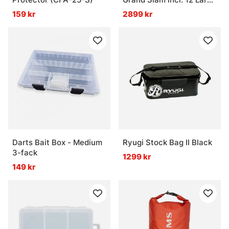
System Foams
159 kr
2899 kr
Darts Bait Box - Medium
Ryugi Stock Bag II Black
3-fack
1299 kr
149 kr