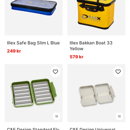
Illex Safe Bag Slim L Blue
Illex Bakkan Boat 33
Yellow
249 kr
579 kr
C&F Design Standard Fly
C&F Design Universal