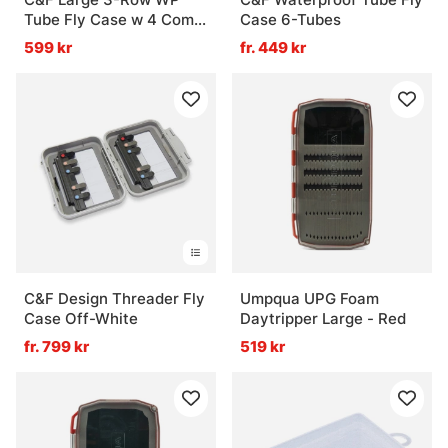
Tube Fly Case w 4 Comp
Case 6-Tubes
(CF-3404V) Burnt
599 kr
fr. 449 kr
Orange
C&F Design Threader Fly
Umpqua UPG Foam
Case Off-White
Daytripper Large - Red
fr. 799 kr
519 kr