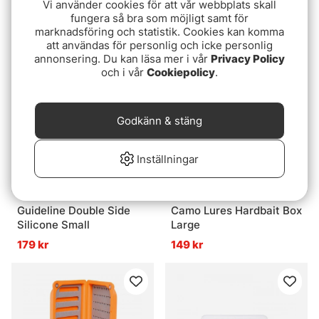
Vi använder cookies för att vår webbplats skall
cut flugask
35 kr
fungera så bra som möjligt samt för
marknadsföring och statistik. Cookies kan komma
109 kr
att användas för personlig och icke personlig
annonsering. Du kan läsa mer i vår
Privacy Policy
och i vår
Cookiepolicy
.
Godkänn & stäng
Inställningar
Guideline Double Side
Camo Lures Hardbait Box
Silicone Small
Large
179 kr
149 kr