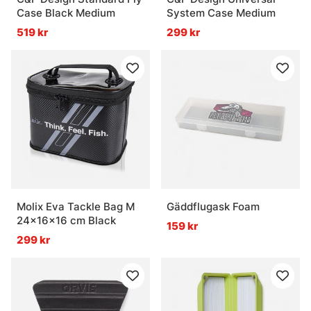
Case Black Medium
System Case Medium
519 kr
299 kr
Molix Eva Tackle Bag M
Gäddflugask Foam
24x16x16 cm Black
159 kr
299 kr