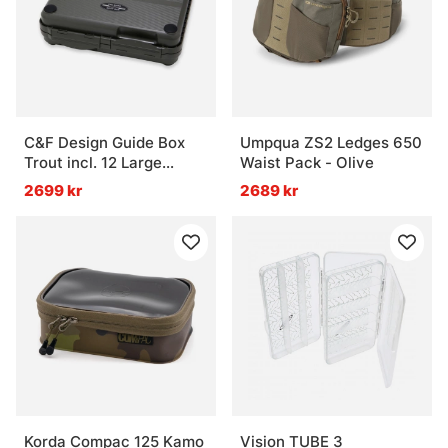
Vad är förvaring för fiske?
Vad är en 3700-låda?
Vad är en 3730-låda?
C&F Design Guide Box
Umpqua ZS2 Ledges 650
Trout incl. 12 Large
Waist Pack - Olive
System Foams
2699 kr
2689 kr
Vad är 3600 eller 3630 bra för?
Korda Compac 125 Kamo
Vision TUBE 3