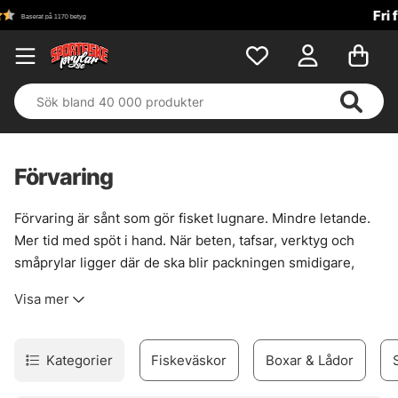
Fri frakt över 699 kr!
Förvaring
Förvaring är sånt som gör fisket lugnare. Mindre letande.
Mer tid med spöt i hand. När beten, tafsar, verktyg och
småprylar ligger där de ska blir packningen smidigare,
båten renare och kvällspasset mindre struligt. Det låter
Visa mer
enkelt, och det är det också — när lådorna väl sitter rätt i
systemet.
Här finns betesboxar, väskor, wallets och annan smart
Kategorier
Fiskeväskor
Boxar & Lådor
förvaring för olika typer av fiske. Större beten som
wobblers och jerkbaits trivs ofta bäst i djupare lådor i