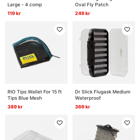
Large - 4 comp
Oval Fly Patch
119 kr
249 kr
RIO Tips Wallet For 15 ft
Dr Slick Flugask Medium
Tips Blue Mesh
Waterproof
389 kr
369 kr