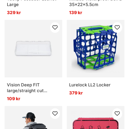
Large
35x22x5.5cm
329 kr
139 kr
Vision Deep FIT
Lurelock LL2 Locker
large/straight cut
379 kr
(18,5x10x2,8cm)
109 kr