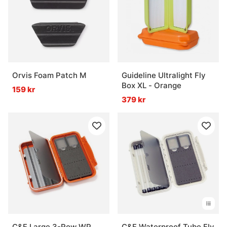
Orvis Foam Patch M
Guideline Ultralight Fly
Box XL - Orange
159 kr
379 kr
C&F Large 3-Row WP
C&F Waterproof Tube Fly