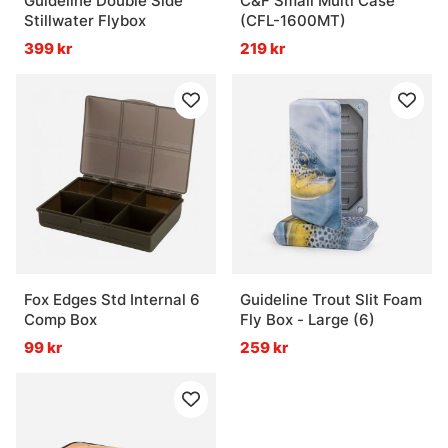
Guideline Double Side
C&F Small Multi Case
Stillwater Flybox
(CFL-1600MT)
399 kr
219 kr
Fox Edges Std Internal 6
Guideline Trout Slit Foam
Comp Box
Fly Box - Large (6)
99 kr
259 kr