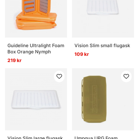
Guideline Ultralight Foam
Vision Slim small flugask
Box Orange Nymph
109 kr
219 kr
Vision Slim large flugask
Umpqua UPG Foam