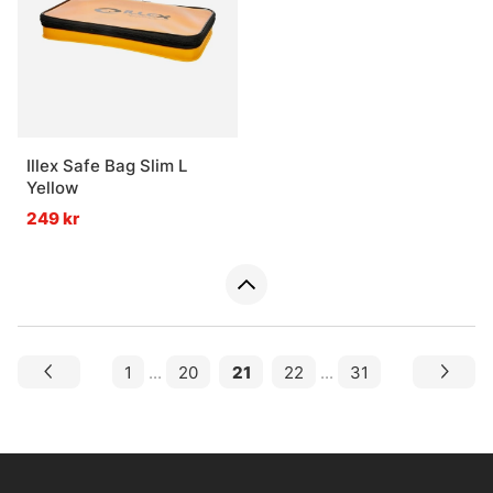
Illex Safe Bag Slim L
Yellow
249 kr
1
...
20
21
22
...
31