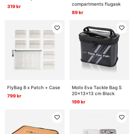
compartments flugask
319 kr
89 kr
FlyBag 8 x Patch + Case
Molix Eva Tackle Bag S
20x13x13 cm Black
799 kr
199 kr