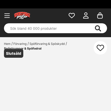
Hem
Förvaring
Spöförvaring & Spöskydd
Spöstrumpor & Spöfodral
Slutsåld