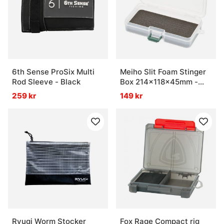
6th Sense ProSix Multi
Meiho Slit Foam Stinger
Rod Sleeve - Black
Box 214x118x45mm -
Clear
259 kr
149 kr
Ryugi Worm Stocker
Fox Rage Compact rig