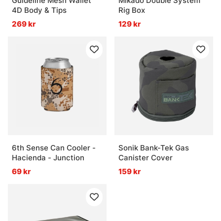
Guideline Mesh Wallet
Mikado Double System
4D Body & Tips
Rig Box
269 kr
129 kr
6th Sense Can Cooler -
Sonik Bank-Tek Gas
Hacienda - Junction
Canister Cover
69 kr
159 kr