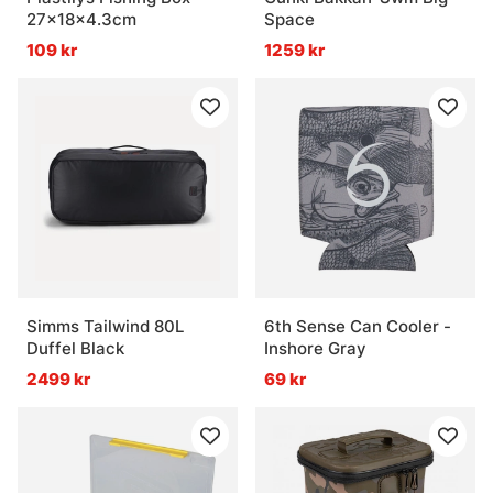
27x18x4.3cm
Space
109 kr
1259 kr
Simms Tailwind 80L
6th Sense Can Cooler -
Duffel Black
Inshore Gray
2499 kr
69 kr