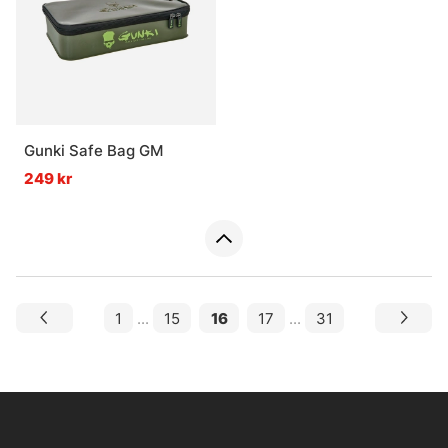
Gunki Safe Bag GM
249 kr
1
...
15
16
17
...
31