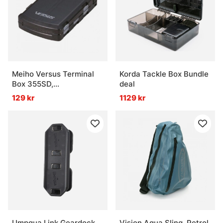
Meiho Versus Terminal
Korda Tackle Box Bundle
Box 355SD,
deal
97x64x25mm - Black
129 kr
1129 kr
Umpqua Link Geardock
Vision Aqua Sling, Petrol