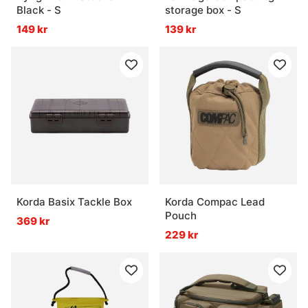
Black - S
storage box - S
149 kr
139 kr
Korda Basix Tackle Box
Korda Compac Lead
Pouch
369 kr
229 kr