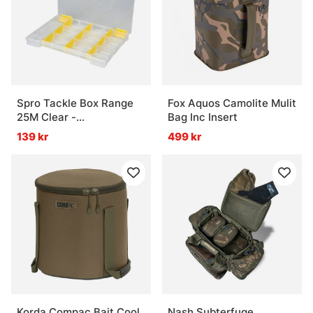
Spro Tackle Box Range
Fox Aquos Camolite Mulit
25M Clear -
Bag Inc Insert
25x17,5x2,5cm
139 kr
499 kr
Korda Compac Bait Cool
Nash Subterfuge