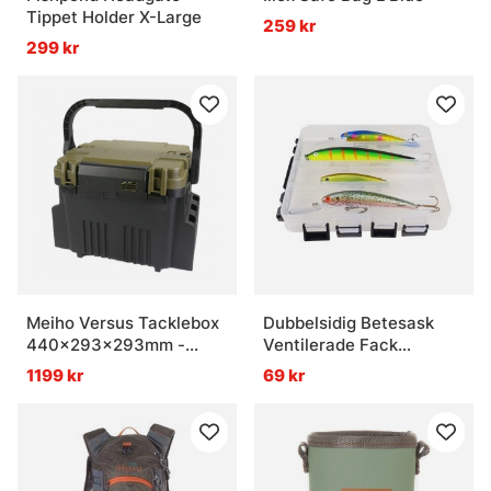
Tippet Holder X-Large
259 kr
299 kr
Meiho Versus Tacklebox
Dubbelsidig Betesask
440x293x293mm -
Ventilerade Fack
Green
205x170x48mm
1199 kr
69 kr