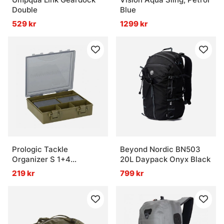
Double
Blue
529 kr
1299 kr
Prologic Tackle
Beyond Nordic BN503
Organizer S 1+4
20L Daypack Onyx Black
BoxSystem
219 kr
799 kr
(23.5x20x6cm)