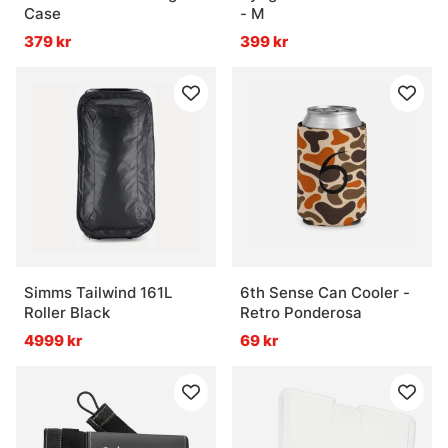
Case
- M
379 kr
399 kr
Simms Tailwind 161L
6th Sense Can Cooler -
Roller Black
Retro Ponderosa
4999 kr
69 kr