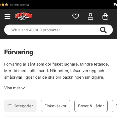
Fri frakt över 699 kr!
Förvaring
Förvaring är sånt som gör fisket lugnare. Mindre letande.
Mer tid med spöt i hand. När beten, tafsar, verktyg och
småprylar ligger där de ska blir packningen smidigare,
båten renare och kvällspasset mindre struligt. Det låter
Visa mer
enkelt, och det är det också — när lådorna väl sitter rätt i
systemet.
Här finns betesboxar, väskor, wallets och annan smart
Kategorier
Fiskeväskor
Boxar & Lådor
förvaring för olika typer av fiske. Större beten som
wobblers och jerkbaits trivs ofta bäst i djupare lådor i