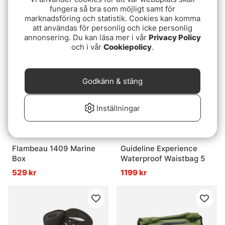
Single
Carryall XL - Green
fungera så bra som möjligt samt för
marknadsföring och statistik. Cookies kan komma
379 kr
799 kr
att användas för personlig och icke personlig
annonsering. Du kan läsa mer i vår
Privacy Policy
och i vår
Cookiepolicy
.
Godkänn & stäng
Inställningar
Flambeau 1409 Marine
Guideline Experience
Box
Waterproof Waistbag 5
529 kr
1199 kr