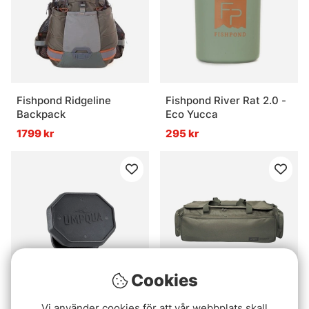
Fishpond Ridgeline
Fishpond River Rat 2.0 -
Backpack
Eco Yucca
1799 kr
295 kr
Cookies
Umpqua Link Hatchpad
JRC Defender II Low
Vi använder cookies för att vår webbplats skall