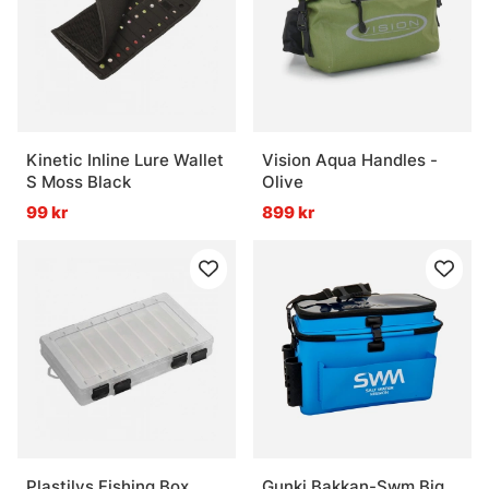
Kinetic Inline Lure Wallet
Vision Aqua Handles -
S Moss Black
Olive
99 kr
899 kr
Plastilys Fishing Box
Gunki Bakkan-Swm Big