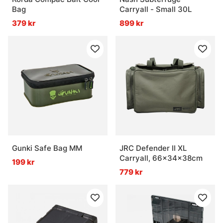
Bag
Carryall - Small 30L
379 kr
899 kr
Gunki Safe Bag MM
JRC Defender II XL
Carryall, 66x34x38cm
199 kr
779 kr