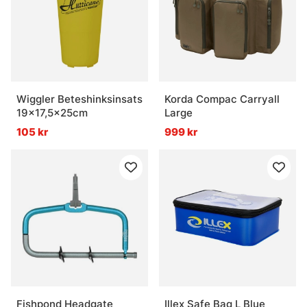
Wiggler Beteshinksinsats
Korda Compac Carryall
19x17,5x25cm
Large
105 kr
999 kr
Fishpond Headgate
Illex Safe Bag L Blue