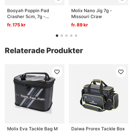
Booyah Poppin Pad
Molix Nano Jig 7g -
Crasher 5cm, 7g -
Missouri Craw
Bullfrog
fr. 175 kr
fr. 89 kr
Relaterade Produkter
Molix Eva Tackle Bag M
Daiwa Prorex Tackle Box