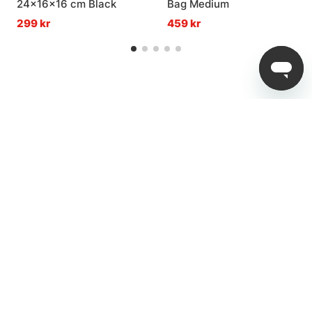
24x16x16 cm Black
Bag Medium
299 kr
459 kr
4,8
av
5