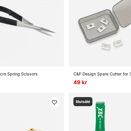
icro Spring Scissors
C&F Design Spare Cutter for 3
49 kr
Slutsåld