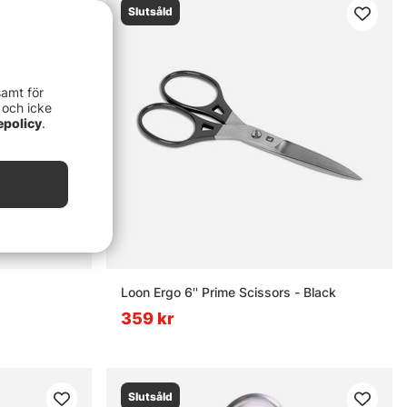
Slutsåld
samt för
 och icke
epolicy
.
Loon Ergo 6'' Prime Scissors - Black
359 kr
Slutsåld