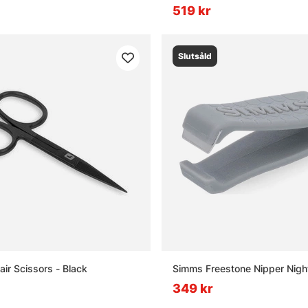
519 kr
Slutsåld
air Scissors - Black
Simms Freestone Nipper Night
349 kr