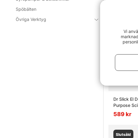
Slutsåld
Spöbälten
Övriga Verktyg
Vi anvä
marknads
personl
Dr Slick El D
Purpose Sci
589 kr
Slutsåld