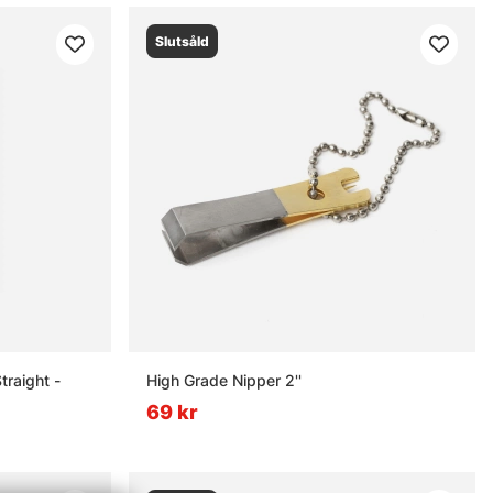
Slutsåld
traight -
High Grade Nipper 2''
69 kr