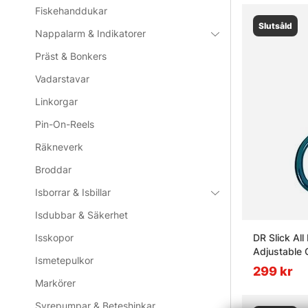
Fiskehanddukar
Slutsåld
Nappalarm & Indikatorer
Präst & Bonkers
Vadarstavar
Linkorgar
Pin-On-Reels
Räkneverk
Broddar
Isborrar & Isbillar
Isdubbar & Säkerhet
DR Slick All
Isskopor
Adjustable
Ismetepulkor
299 kr
Markörer
Syrepumpar & Beteshinkar