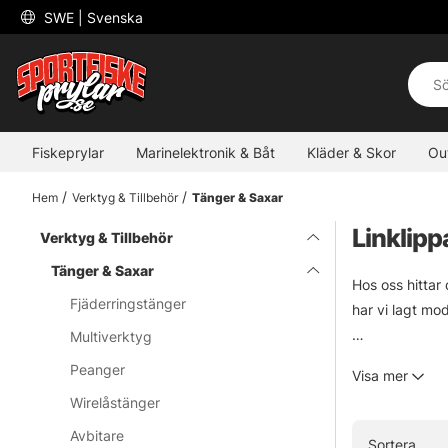
 SWE 
| Svenska
Fiskeprylar
Marinelektronik & Båt
Kläder & Skor
Ou
Hem
Verktyg & Tillbehör
Tänger & Saxar
Linklipp
Verktyg & Tillbehör
Tänger & Saxar
Hos oss hittar 
Fjäderringstänger
har vi lagt mod
Multiverktyg
Något för alla
Peanger
Visa mer
Wirelåstänger
Är det något du
Avbitare
Sortera