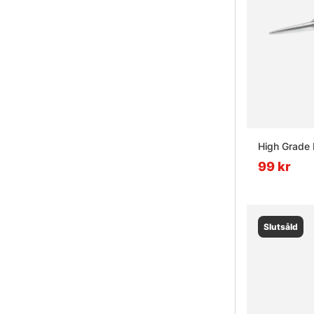
High Grade 
99 kr
Slutsåld