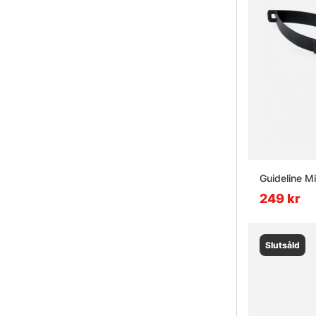
Guideline M
249 kr
Slutsåld