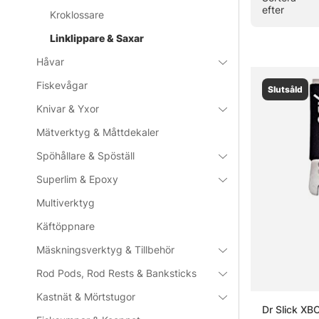
efter
Kroklossare
Linklippare & Saxar
Håvar
Fiskevågar
Slutsåld
Knivar & Yxor
Mätverktyg & Måttdekaler
Spöhållare & Spöställ
Superlim & Epoxy
Multiverktyg
Käftöppnare
Mäskningsverktyg & Tillbehör
Rod Pods, Rod Rests & Banksticks
Kastnät & Mörtstugor
Dr Slick XB