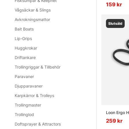
Fisksumpar & Keepnet
159 kr
Vågsäckar & Slings
Avkrokningsmattor
Slutsåld
Bait Boats
Lip-Grips
Huggkrokar
Driftankare
Trollingriggar & Tillbehör
Paravaner
Djupparavaner
Karpkärror & Trolleys
Trollingmaster
Loon Ergo H
Trollinglod
259 kr
Doftsprayer & Attractors