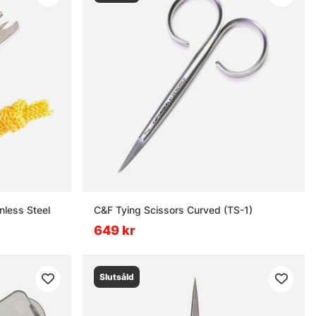
nless Steel
C&F Tying Scissors Curved (TS-1)
649 kr
Slutsåld