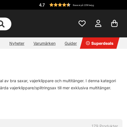
4.7
Baserat på 1158 betyg
Nyheter
Varumärken
Guider
Superdeals
al av bra saxar, vajerklippare och multitänger. I denna kategori
ärda vajerklippare/splitringsax till mer exklusiva multitänger.
dig.
179
Produkter