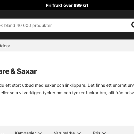
Fri frakt över 699 kr!
tdoor
are & Saxar
du ett stort utbud med saxar och linklippare. Det finns ett enormt urv
eller som vi verkligen tycker om och tycker funkar bra, allt från prisv
.
 saknar så kan du slå en pling till oss så kan vi säkert ta hem det åt 
Kampanjer
Varumärke
Pris