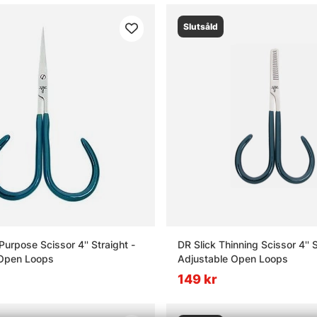
Slutsåld
 Purpose Scissor 4'' Straight -
DR Slick Thinning Scissor 4'' S
 Open Loops
Adjustable Open Loops
149 kr