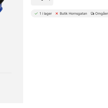
1
i lager
Butik Hornsgatan
Omgåen