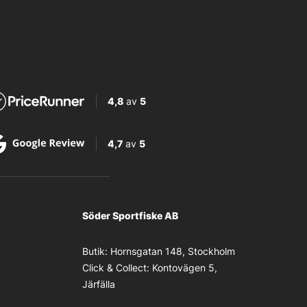
4,8
av
5
4,7
av
5
Söder Sportfiske AB
Butik:
Hornsgatan 148, Stockholm
Click & Collect:
Kontovägen 5,
Järfälla