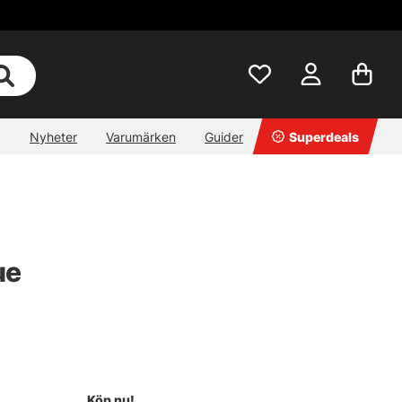
Nyheter
Varumärken
Guider
Superdeals
ue
Köp nu!