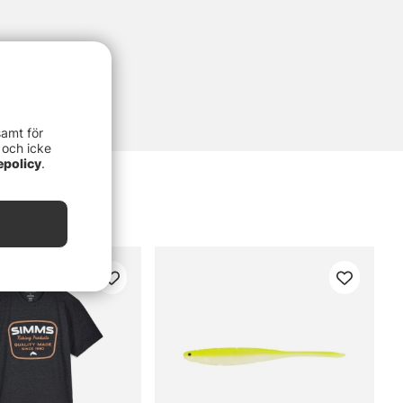
samt för
 och icke
epolicy
.