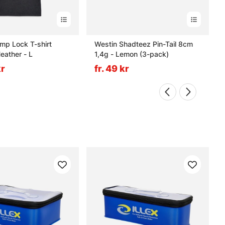
mp Lock T-shirt
Westin Shadteez Pin-Tail 8cm
eather - L
1,4g - Lemon (3-pack)
kr
fr. 49 kr