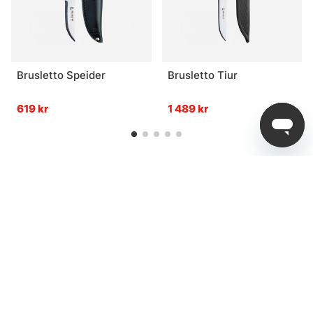
Brusletto Speider
Brusletto Tiur
619 kr
1 489 kr