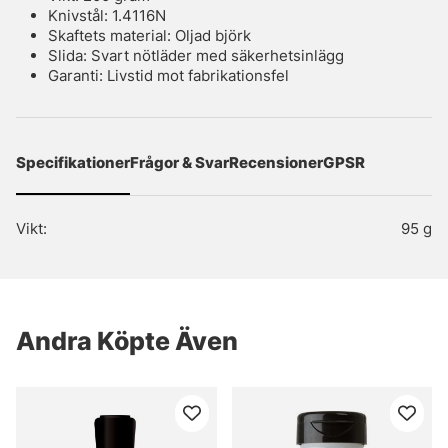
Knivstål: 1.4116N
Skaftets material: Oljad björk
Slida: Svart nötläder med säkerhetsinlägg
Garanti: Livstid mot fabrikationsfel
Specifikationer
Frågor & Svar
Recensioner
GPSR
Vikt:
95 g
Andra Köpte Även