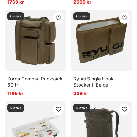
1769 kr
2999 kr
Slutsåld
Slutsåld
Korda Compac Rucksack
Ryugi Single Hook
60ltr
Stocker II Beige
1199 kr
239 kr
Slutsåld
Slutsåld