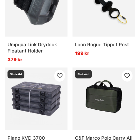
Vad är förvaring för fiske?
Vad är en 3700-låda?
Vad är en 3730-låda?
Umpqua Link Drydock
Loon Rogue Tippet Post
Floatant Holder
199 kr
379 kr
Vad är 3600 eller 3630 bra för?
Slutsåld
Slutsåld
Plano KVD 3700
C&F Marco Polo Carry All