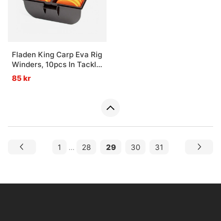
Fladen King Carp Eva Rig
Winders, 10pcs In Tackle
Box
85 kr
1
...
28
29
30
31