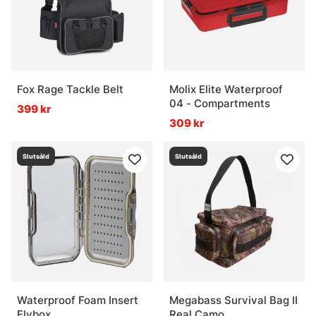
Fox Rage Tackle Belt
Molix Elite Waterproof
04 - Compartments
399 kr
309 kr
Slutsåld
Slutsåld
Waterproof Foam Insert
Megabass Survival Bag II
Flybox
Real Camo