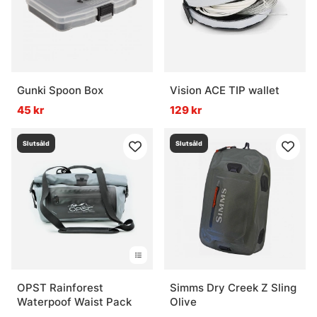
Gunki Spoon Box
Vision ACE TIP wallet
45 kr
129 kr
Slutsåld
Slutsåld
OPST Rainforest
Simms Dry Creek Z Sling
Waterpoof Waist Pack
Olive