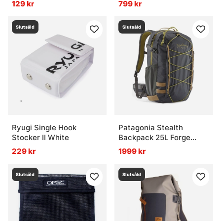
129 kr
799 kr
Slutsåld
Slutsåld
Ryugi Single Hook
Patagonia Stealth
Stocker II White
Backpack 25L Forge
Grey
229 kr
1999 kr
Slutsåld
Slutsåld