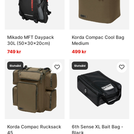
Mikado MFT Daypack
Korda Compac Cool Bag
30L (50x30x20cm)
Medium
749 kr
499 kr
Slutsåld
Slutsåld
Korda Compac Rucksack
6th Sense XL Bait Bag -
45
Black