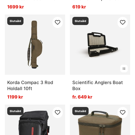
1699 kr
619 kr
Slutsåld
Slutsåld
Korda Compac 3 Rod
Scientific Anglers Boat
Holdall 10ft
Box
1199 kr
fr. 649 kr
Slutsåld
Slutsåld