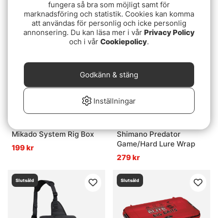
fungera så bra som möjligt samt för
85 kr
999 kr
marknadsföring och statistik. Cookies kan komma
att användas för personlig och icke personlig
annonsering. Du kan läsa mer i vår
Privacy Policy
Slutsåld
Slutsåld
och i vår
Cookiepolicy
.
Godkänn & stäng
Inställningar
Mikado System Rig Box
Shimano Predator
Game/Hard Lure Wrap
199 kr
279 kr
Slutsåld
Slutsåld