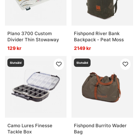
Plano 3700 Custom
Fishpond River Bank
Divider Thin Stowaway
Backpack - Peat Moss
129 kr
2149 kr
Slutsåld
Slutsåld
Camo Lures Finesse
Fishpond Burrito Wader
Tackle Box
Bag