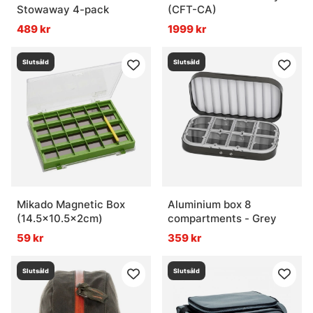
Stowaway 4-pack
(CFT-CA)
489 kr
1999 kr
Slutsåld
Slutsåld
Mikado Magnetic Box
Aluminium box 8
(14.5x10.5x2cm)
compartments - Grey
59 kr
359 kr
Slutsåld
Slutsåld