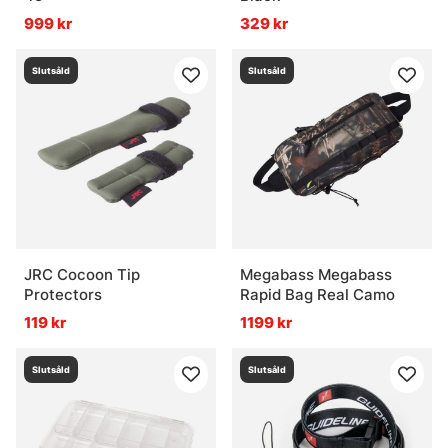
999 kr
329 kr
Slutsåld
Slutsåld
JRC Cocoon Tip
Megabass Megabass
Protectors
Rapid Bag Real Camo
119 kr
1199 kr
Slutsåld
Slutsåld