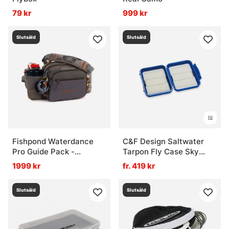
79 kr
999 kr
Slutsåld
Slutsåld
Fishpond Waterdance
C&F Design Saltwater
Pro Guide Pack -
Tarpon Fly Case Sky
Driftwood
Blue
1999 kr
fr. 419 kr
Slutsåld
Slutsåld