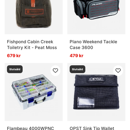
Fishpond Cabin Creek
Plano Weekend Tackle
Toiletry Kit - Peat Moss
Case 3600
679 kr
479 kr
Slutsåld
Slutsåld
Flambeau 4000WPNC
OPST Sink Tip Wallet