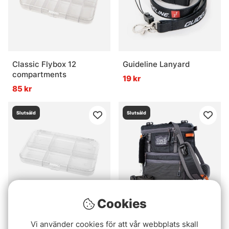
Classic Flybox 12
Guideline Lanyard
compartments
19 kr
85 kr
Slutsåld
Slutsåld
Cookies
Classic Flybox 6
Guideline Experience
Vi använder cookies för att vår webbplats skall
compartments
Chest Pack