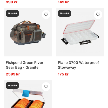
999 kr
149 kr
Slutsåld
Slutsåld
Fishpond Green River
Plano 3700 Waterproof
Gear Bag - Granite
Stowaway
2599 kr
175 kr
Slutsåld