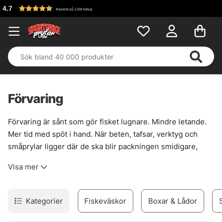
Fri frakt över 699 kr!
Förvaring
Förvaring är sånt som gör fisket lugnare. Mindre letande.
Mer tid med spöt i hand. När beten, tafsar, verktyg och
småprylar ligger där de ska blir packningen smidigare,
båten renare och kvällspasset mindre struligt. Det låter
Visa mer
enkelt, och det är det också — när lådorna väl sitter rätt i
systemet.
Här finns betesboxar, väskor, wallets och annan smart
Kategorier
Fiskeväskor
Boxar & Lådor
förvaring för olika typer av fiske. Större beten som
wobblers och jerkbaits trivs ofta bäst i djupare lådor i