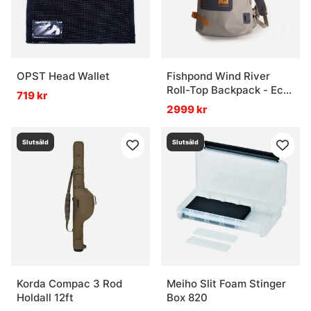
OPST Head Wallet
Fishpond Wind River
Roll-Top Backpack - Eco
719 kr
Shale
2999 kr
Slutsåld
Slutsåld
Korda Compac 3 Rod
Meiho Slit Foam Stinger
Holdall 12ft
Box 820