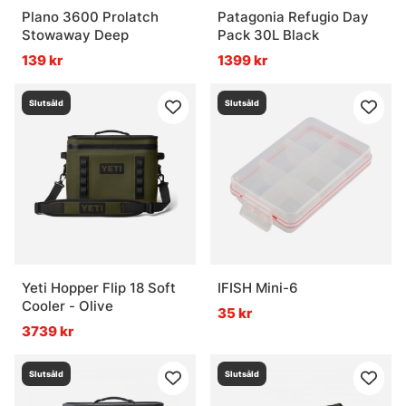
Plano 3600 Prolatch
Patagonia Refugio Day
Stowaway Deep
Pack 30L Black
139 kr
1399 kr
Slutsåld
Slutsåld
Yeti Hopper Flip 18 Soft
IFISH Mini-6
Cooler - Olive
35 kr
3739 kr
Slutsåld
Slutsåld