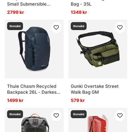
Small Submersible
Bag - 35L
Lumbar - Eco Yucca
2799 kr
1349 kr
Slutsåld
Slutsåld
Thule Chasm Recycled
Gunki Overtake Street
Backpack 26L - Darkest
Walk Bag GM
Blue
1499 kr
579 kr
Slutsåld
Slutsåld