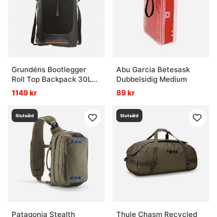
Grundéns Bootlegger
Abu Garcia Betesask
Roll Top Backpack 30L
Dubbelsidig Medium
Anchor
1149 kr
89 kr
Slutsåld
Slutsåld
Patagonia Stealth
Thule Chasm Recycled