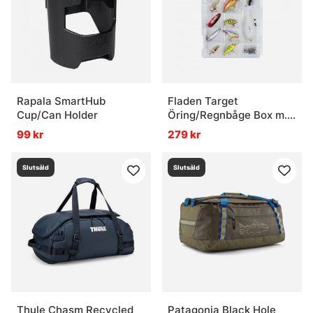
Rapala SmartHub
Fladen Target
Cup/Can Holder
Öring/Regnbåge Box m.
Beten Och Tillbehör
99 kr
279 kr
Slutsåld
Slutsåld
Thule Chasm Recycled
Patagonia Black Hole