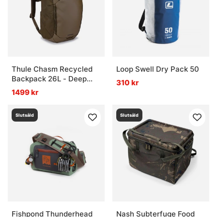
Vad är förvaring för fiske?
Vad är en 3700-låda?
Vad är en 3730-låda?
Thule Chasm Recycled
Loop Swell Dry Pack 50
Backpack 26L - Deep
310 kr
Khaki
1499 kr
Vad är 3600 eller 3630 bra för?
Slutsåld
Slutsåld
Fishpond Thunderhead
Nash Subterfuge Food