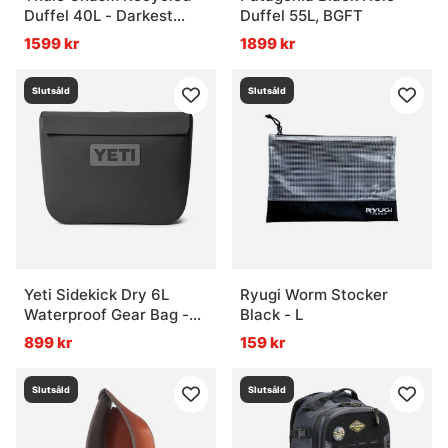
Duffel 40L - Darkest
Duffel 55L, BGFT
Blue
1599 kr
1899 kr
Slutsåld
Slutsåld
Yeti Sidekick Dry 6L
Ryugi Worm Stocker
Waterproof Gear Bag -
Black - L
Charcoal
899 kr
159 kr
Slutsåld
Slutsåld