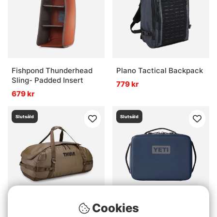
Fishpond Thunderhead
Plano Tactical Backpack
Sling- Padded Insert
779 kr
679 kr
Slutsåld
Slutsåld
Cookies
Thule Chasm Recycled
Yeti Daytrip Insulated