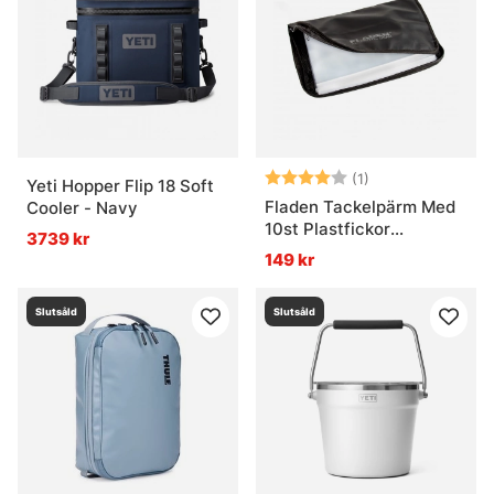
Betyg:
4.0 utav 5 stjär
(1)
Yeti Hopper Flip 18 Soft
Fladen Tackelpärm Med
Cooler - Navy
10st Plastfickor
3739 kr
Tarpaulin 21x36cm
149 kr
Slutsåld
Slutsåld