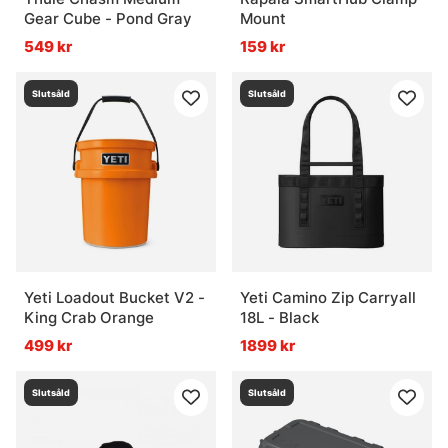
Gear Cube - Pond Gray
Mount
549 kr
159 kr
Slutsåld
Slutsåld
Yeti Loadout Bucket V2 -
Yeti Camino Zip Carryall
King Crab Orange
18L - Black
499 kr
1899 kr
Slutsåld
Slutsåld