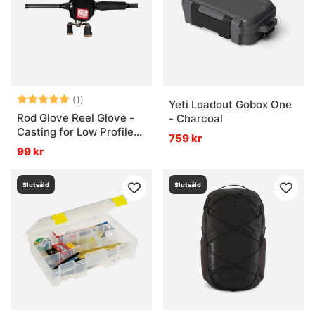
Betyg:
5.0 utav 5 stjärnor
(1)
Yeti Loadout Gobox One
Rod Glove Reel Glove -
- Charcoal
Casting for Low Profile
759 kr
Reels
99 kr
Slutsåld
Slutsåld