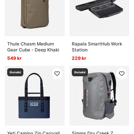
Thule Chasm Medium
Rapala SmartHub Work
Gear Cube - Deep Khaki
Station
549 kr
229 kr
Slutsåld
Slutsåld
Yeti Camino Zip Carryall
Simms Dry Creek Z