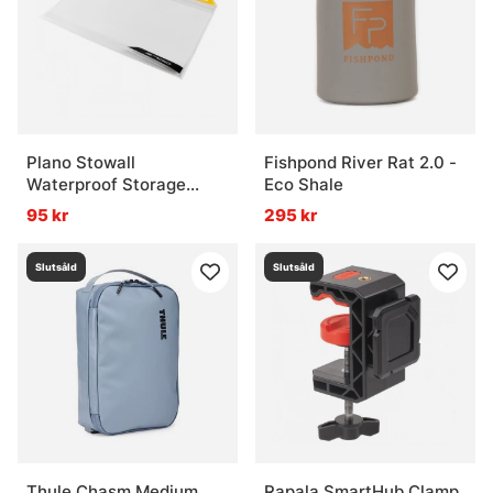
Plano Stowall
Fishpond River Rat 2.0 -
Waterproof Storage
Eco Shale
3700
95 kr
295 kr
Slutsåld
Slutsåld
Thule Chasm Medium
Rapala SmartHub Clamp