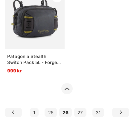
Patagonia Stealth
Switch Pack 5L - Forge
Grey
999 kr
1
...
25
26
27
...
31