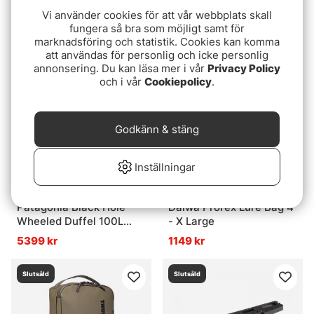
Duffel 70L - Deep Khaki
Lunch Box 5L - Navy
Vi använder cookies för att vår webbplats skall
fungera så bra som möjligt samt för
1899 kr
939 kr
marknadsföring och statistik. Cookies kan komma
att användas för personlig och icke personlig
Slutsåld
Slutsåld
annonsering. Du kan läsa mer i vår
Privacy Policy
och i vår
Cookiepolicy
.
Godkänn & stäng
Inställningar
Patagonia Black Hole
Daiwa Prorex Lure Bag 4
Wheeled Duffel 100L
- X Large
NGRY
5399 kr
1149 kr
Slutsåld
Slutsåld