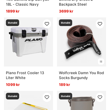
18L - Classic Navy
Backpack Steel
1899 kr
3699 kr
Slutsåld
Slutsåld
Plano Frost Cooler 13
Wolfcreek Damn You Rod
Liter White
Socks Burgundy
1099 kr
189 kr
Slutsåld
Slutsåld