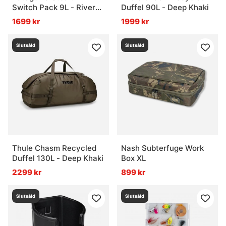
Switch Pack 9L - River
Duffel 90L - Deep Khaki
Rock Green
1699 kr
1999 kr
Slutsåld
Slutsåld
Thule Chasm Recycled
Nash Subterfuge Work
Duffel 130L - Deep Khaki
Box XL
2299 kr
899 kr
Slutsåld
Slutsåld