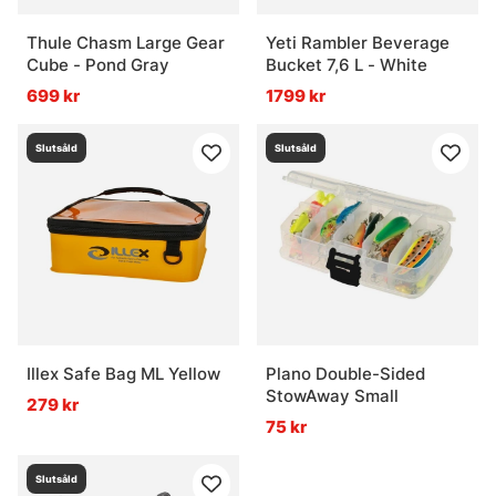
Thule Chasm Large Gear
Yeti Rambler Beverage
Cube - Pond Gray
Bucket 7,6 L - White
699 kr
1799 kr
Slutsåld
Slutsåld
Illex Safe Bag ML Yellow
Plano Double-Sided
StowAway Small
279 kr
75 kr
Slutsåld