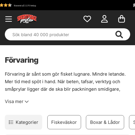
Fri frakt över 699 kr!
Förvaring
Förvaring är sånt som gör fisket lugnare. Mindre letande.
Mer tid med spöt i hand. När beten, tafsar, verktyg och
småprylar ligger där de ska blir packningen smidigare,
båten renare och kvällspasset mindre struligt. Det låter
Visa mer
enkelt, och det är det också — när lådorna väl sitter rätt i
systemet.
Här finns betesboxar, väskor, wallets och annan smart
Kategorier
Fiskeväskor
Boxar & Lådor
förvaring för olika typer av fiske. Större beten som
wobblers och jerkbaits trivs ofta bäst i djupare lådor i