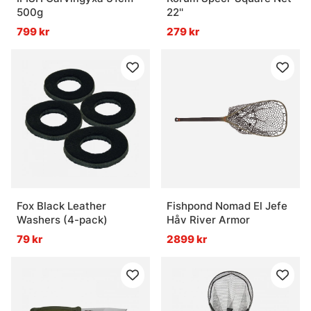
500g
22''
799 kr
279 kr
Fox Black Leather
Fishpond Nomad El Jefe
Washers (4-pack)
Håv River Armor
79 kr
2899 kr