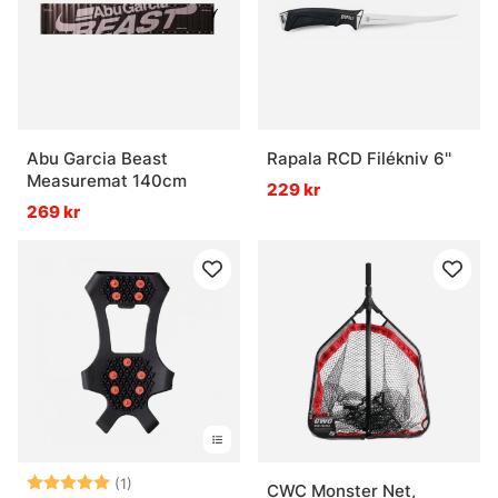
Vad är nyttan med rätt verktyg vid fiske?
Vad är doftsprayer och attractors?
Abu Garcia Beast
Rapala RCD Filékniv 6''
Vad är trollingtillbehör?
Measuremat 140cm
229 kr
269 kr
Betyg:
5.0 utav 5 stjärnor
(1)
CWC Monster Net,