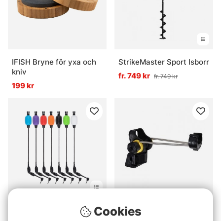
IFISH Bryne för yxa och
StrikeMaster Sport Isborr
kniv
fr. 749 kr
fr. 749 kr
199 kr
Betyg:
5.0 utav 5 stjärnor
(1)
Cookies
Hurricane Spöhållare
Fox Black Label Dumpy