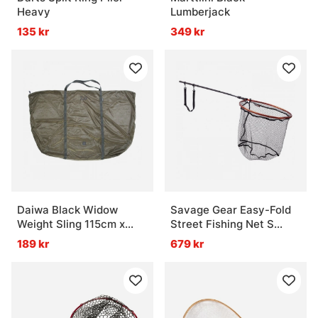
Heavy
Lumberjack
135 kr
349 kr
Daiwa Black Widow
Savage Gear Easy-Fold
Weight Sling 115cm x
Street Fishing Net S
70cm
50x45x45cm 71-250cm
189 kr
679 kr
5pc