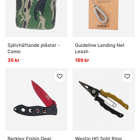
Självhäftande plåster -
Guideline Landing Net
Camo
Leash
35 kr
199 kr
Berkley Fishin Gear
Westin HD Split Ring