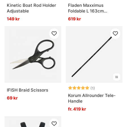
Kinetic Boat Rod Holder
Fladen Maxximus
Adjustable
Foldable L 163cm
70X60cm
149 kr
619 kr
Betyg:
5.0 utav 5 stjär
(1)
IFISH Braid Scissors
Korum Allrounder Tele-
69 kr
Handle
fr. 419 kr