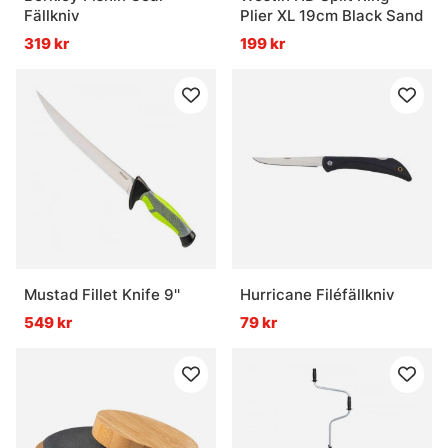
Fällkniv
Plier XL 19cm Black Sand
319 kr
199 kr
Mustad Fillet Knife 9''
Hurricane Filéfällkniv
549 kr
79 kr