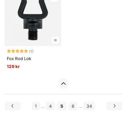
Betyg:
5.0 utav 5 stjärnor
(1)
Fox Rod Lok
129 kr
1
...
4
5
6
...
34