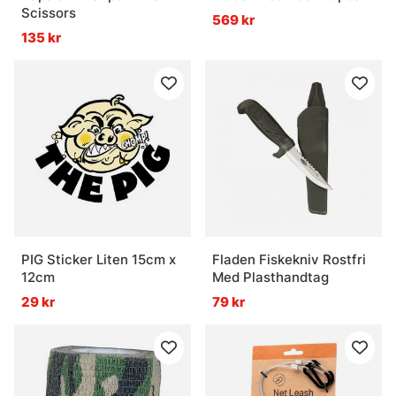
Scissors
569 kr
135 kr
PIG Sticker Liten 15cm x
Fladen Fiskekniv Rostfri
12cm
Med Plasthandtag
29 kr
79 kr