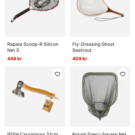
Rapala Scoop-R Silicon
Fly-Dressing Ghost
Net S
Seatrout
449 kr
409 kr
IFISH Carvingyxa 31cm
Korum Speci-Square Net