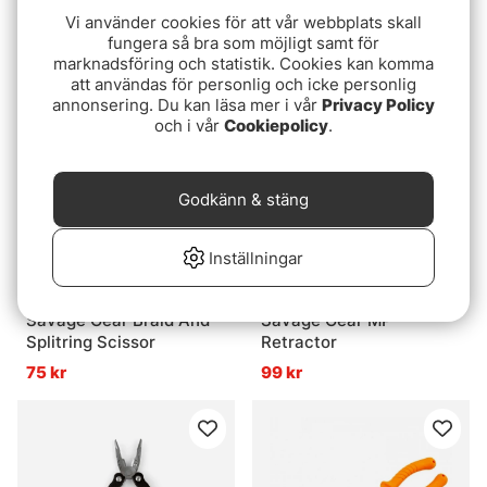
329 kr
Halo Bobbin
Vi använder cookies för att vår webbplats skall
fungera så bra som möjligt samt för
399 kr
marknadsföring och statistik. Cookies kan komma
att användas för personlig och icke personlig
annonsering. Du kan läsa mer i vår
Privacy Policy
och i vår
Cookiepolicy
.
Godkänn & stäng
Inställningar
Savage Gear Braid And
Savage Gear MP
Splitring Scissor
Retractor
75 kr
99 kr