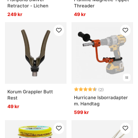
Retractor - Lichen
Threader
249 kr
49 kr
Betyg:
4.5 utav 5 stjär
(2)
Korum Grappler Butt
Hurricane Isborradapter
Rest
m. Handtag
49 kr
599 kr