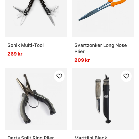
Sonik Multi-Tool
Svartzonker Long Nose
Plier
269 kr
209 kr
Darts Split Ring Plier
Marttiini Black