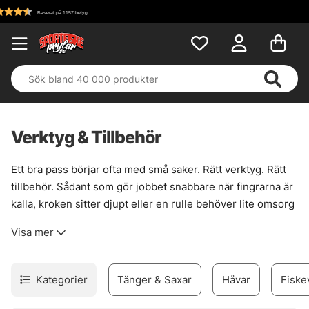
Fri frakt över 699 kr!
Verktyg & Tillbehör
Ett bra pass börjar ofta med små saker. Rätt verktyg. Rätt
tillbehör. Sådant som gör jobbet snabbare när fingrarna är
kalla, kroken sitter djupt eller en rulle behöver lite omsorg
ute vid bryggan.
Visa mer
Här finns prylarna som håller ordning på vardagen kring
fisket. För avkrokning, klämning, klippning och snabb
hantering av både fisk och utrustning. Det handlar inte om
Kategorier
Tänger & Saxar
Håvar
Fiske
krusiduller, utan om sånt som sparar tid, minskar strul och
gör att grejerna känns mer under kontroll. När läget blir