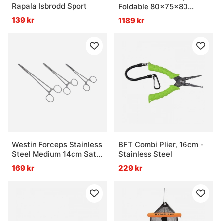
Rapala Isbrodd Sport
Foldable 80x75x80
Handle - 180cm
139 kr
1189 kr
Westin Forceps Stainless
BFT Combi Plier, 16cm -
Steel Medium 14cm Satin
Stainless Steel
Finish
169 kr
229 kr