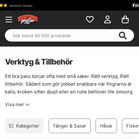
Fri frakt över 699 kr!
Verktyg & Tillbehör
Ett bra pass börjar ofta med små saker. Rätt verktyg. Rätt
tillbehör. Sådant som gör jobbet snabbare när fingrarna är
kalla, kroken sitter djupt eller en rulle behöver lite omsorg
ute vid bryggan.
Visa mer
Här finns prylarna som håller ordning på vardagen kring
fisket. För avkrokning, klämning, klippning och snabb
hantering av både fisk och utrustning. Det handlar inte om
Kategorier
Tänger & Saxar
Håvar
Fiske
krusiduller, utan om sånt som sparar tid, minskar strul och
gör att grejerna känns mer under kontroll. När läget blir