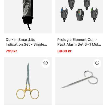
Delkim SmartLite
Prologic Element Com-
Indication Set - Single
Pact Alarm Set 3+1 Multi
Pack
Color
799 kr
3089 kr