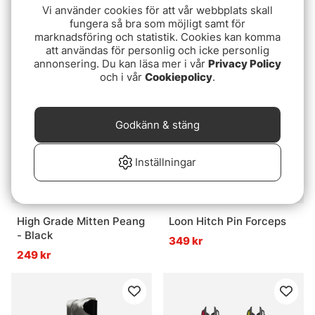
Vi använder cookies för att vår webbplats skall
Renomed Scissors -
Nash Siren R4 Batteries
fungera så bra som möjligt samt för
Pointed Extra Long Blade
(AAA)
marknadsföring och statistik. Cookies kan komma
579 kr
49 kr
att användas för personlig och icke personlig
annonsering. Du kan läsa mer i vår
Privacy Policy
och i vår
Cookiepolicy
.
Godkänn & stäng
Inställningar
High Grade Mitten Peang
Loon Hitch Pin Forceps
- Black
349 kr
249 kr