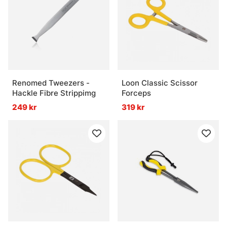
Renomed Tweezers -
Loon Classic Scissor
Hackle Fibre Strippimg
Forceps
249 kr
319 kr