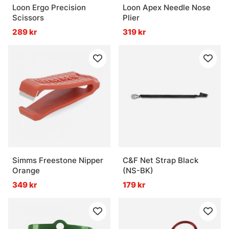
Loon Ergo Precision
Loon Apex Needle Nose
Scissors
Plier
289 kr
319 kr
Simms Freestone Nipper
C&F Net Strap Black
Orange
(NS-BK)
349 kr
179 kr