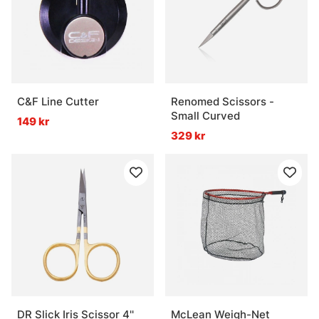
Vad är nyttan med rätt verktyg vid fiske?
Vad är doftsprayer och attractors?
C&F Line Cutter
Renomed Scissors -
Vad är trollingtillbehör?
Small Curved
149 kr
329 kr
DR Slick Iris Scissor 4''
McLean Weigh-Net