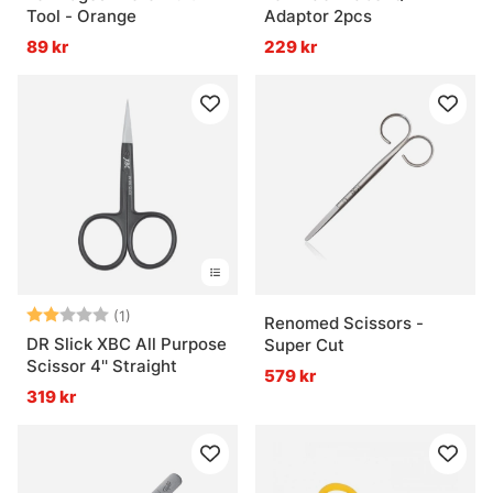
Tool - Orange
Adaptor 2pcs
89 kr
229 kr
Betyg:
2.0 utav 5 stjärnor
(1)
Renomed Scissors -
DR Slick XBC All Purpose
Super Cut
Scissor 4'' Straight
579 kr
319 kr