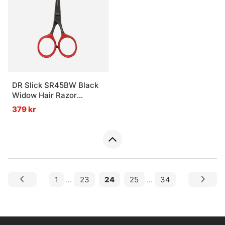
DR Slick SR45BW Black
Widow Hair Razor
Scissor 4-1/2'' Bent
379 kr
Shaft Black and Red
1
...
23
24
25
...
34