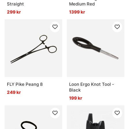
Straight
Medium Red
299 kr
1399 kr
FLY Pike Peang 8
Loon Ergo Knot Tool -
Black
249 kr
199 kr