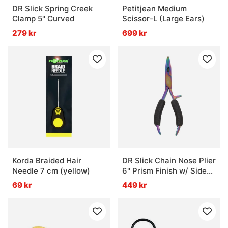
DR Slick Spring Creek
Petitjean Medium
Clamp 5'' Curved
Scissor-L (Large Ears)
279 kr
699 kr
Korda Braided Hair
DR Slick Chain Nose Plier
Needle 7 cm (yellow)
6'' Prism Finish w/ Side
Cutter
69 kr
449 kr