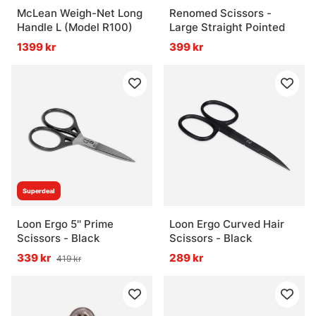
McLean Weigh-Net Long
Renomed Scissors -
Handle L (Model R100)
Large Straight Pointed
1399 kr
399 kr
Superdeal
Loon Ergo 5'' Prime
Loon Ergo Curved Hair
Scissors - Black
Scissors - Black
339 kr
289 kr
419 kr