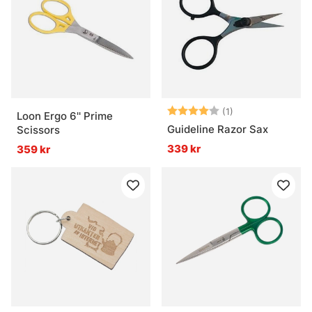
Betyg:
4.0 utav 5 stjär
(1)
Loon Ergo 6'' Prime
Guideline Razor Sax
Scissors
339 kr
359 kr