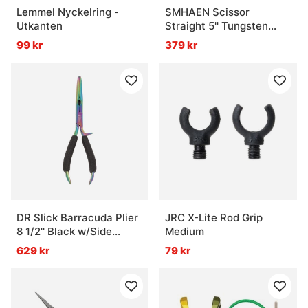
Lemmel Nyckelring -
SMHAEN Scissor
Utkanten
Straight 5'' Tungsten
Carbide Heavy Green
99 kr
379 kr
DR Slick Barracuda Plier
JRC X-Lite Rod Grip
8 1/2'' Black w/Side
Medium
Cutter
629 kr
79 kr