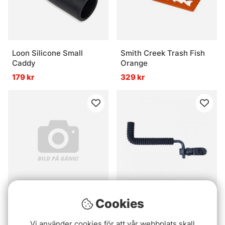
Loon Silicone Small
Smith Creek Trash Fish
Caddy
Orange
179 kr
329 kr
Cookies
Rising Lunker Landing
Korum Any Chair Ripple
Net Black 25cm handle -
Arm
Moss
Vi använder cookies för att vår webbplats skall