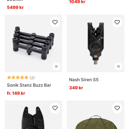
1049 kr
5499 kr
Betyg:
5.0 utav 5 stjärnor
(2)
Nash Siren S5
Sonik Stanz Buzz Bar
349 kr
fr. 149 kr