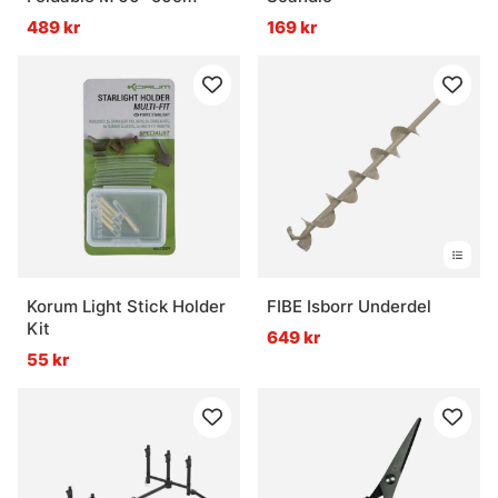
489 kr
169 kr
Korum Light Stick Holder
FIBE Isborr Underdel
Kit
649 kr
55 kr