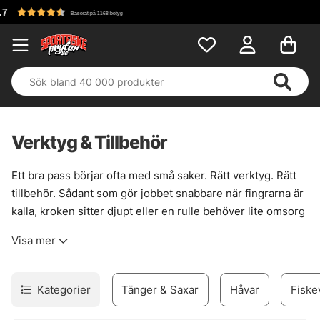
Fri frakt över 699 kr!
Verktyg & Tillbehör
Ett bra pass börjar ofta med små saker. Rätt verktyg. Rätt
tillbehör. Sådant som gör jobbet snabbare när fingrarna är
kalla, kroken sitter djupt eller en rulle behöver lite omsorg
ute vid bryggan.
Visa mer
Här finns prylarna som håller ordning på vardagen kring
fisket. För avkrokning, klämning, klippning och snabb
hantering av både fisk och utrustning. Det handlar inte om
Kategorier
Tänger & Saxar
Håvar
Fiske
krusiduller, utan om sånt som sparar tid, minskar strul och
gör att grejerna känns mer under kontroll. När läget blir