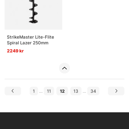
StrikeMaster Lite-Flite
Spiral Lazer 250mm
2249 kr
1
...
11
12
13
...
34