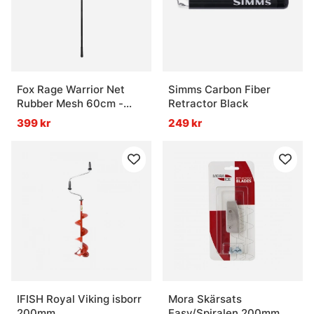
Fox Rage Warrior Net
Simms Carbon Fiber
Rubber Mesh 60cm -
Retractor Black
2,1m
399 kr
249 kr
IFISH Royal Viking isborr
Mora Skärsats
200mm
Easy/Spiralen 200mm