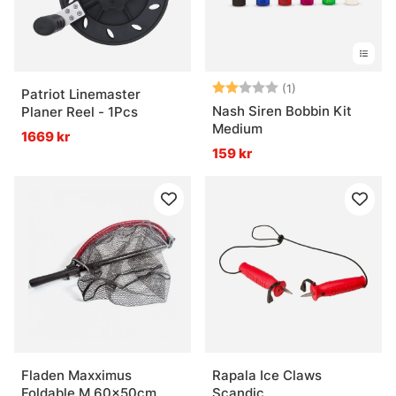
Betyg:
2.0 utav 5 stjär
(1)
Patriot Linemaster
Nash Siren Bobbin Kit
Planer Reel - 1Pcs
Medium
1669 kr
159 kr
Fladen Maxximus
Rapala Ice Claws
Foldable M 60x50cm
Scandic