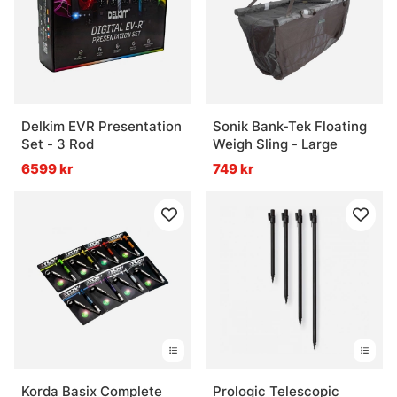
Vad är nyttan med rätt verktyg vid fiske?
Vad är doftsprayer och attractors?
Delkim EVR Presentation
Sonik Bank-Tek Floating
Vad är trollingtillbehör?
Set - 3 Rod
Weigh Sling - Large
6599 kr
749 kr
Korda Basix Complete
Prologic Telescopic