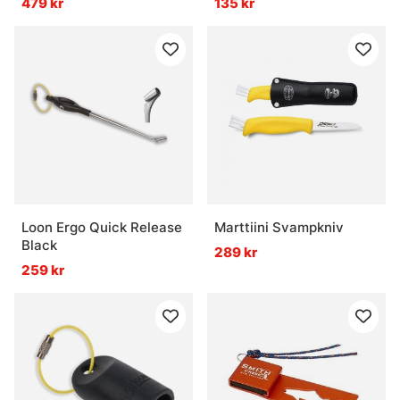
479 kr
135 kr
Loon Ergo Quick Release
Marttiini Svampkniv
Black
289 kr
259 kr