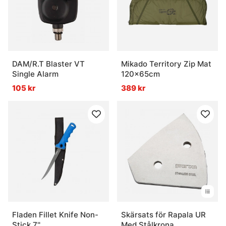
DAM/R.T Blaster VT
Mikado Territory Zip Mat
Single Alarm
120x65cm
105 kr
389 kr
Fladen Fillet Knife Non-
Skärsats för Rapala UR
Stick 7''
Med Stålkrona