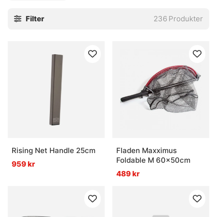
hopfällbara modeller som tar liten plats till mer stabila
Filter
236
Produkter
alternativ när kontrollen vid landningen måste sitta direkt.
För den som fiskar ofta märks skillnaden tydligt. Rätt håv
gör jobbet renare, snabbare och mindre bökigt. En liten
detalj, javisst. Men en sån detalj som gärna avgör hur hela
avslutet känns.
» Till verktyg bra att ha
Vanliga frågor om håvar
Rising Net Handle 25cm
Fladen Maxximus
Vad är en håv?
Foldable M 60x50cm
959 kr
489 kr
Varför är storleken på håven viktig?