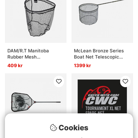
DAM/R.T Manitoba
McLean Bronze Series
Rubber Mesh
Boat Net Telescopic
Click'N'Slide - 50x75cm
(Model R400)
409 kr
1399 kr
Cookies