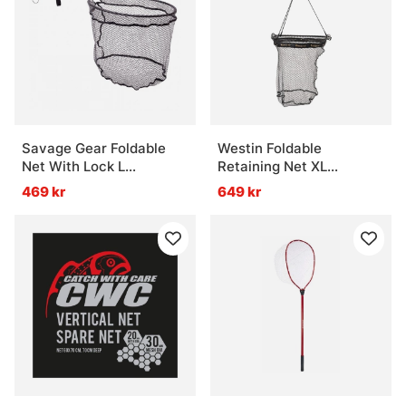
Savage Gear Foldable
Westin Foldable
Net With Lock L
Retaining Net XL
62x54x51cm 72cm 1pc
70x60x70cm 5m Line W.
469 kr
649 kr
Dog Leash