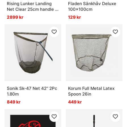
Rising Lunker Landing
Fladen Sänkhåv Deluxe
Net Clear 25cm handle -
100x100cm
Stealth
2899 kr
129 kr
Sonik Sk-47 Net 42'' 2Pc
Korum Full Metal Latex
1.80m
Spoon 26in
849 kr
449 kr