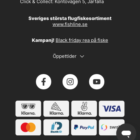
Click & Collect:
Kontovägen 5, Järfälla
Sveriges största flugfiskesortiment
www.fishline.se
Kampanj!
Black friday rea på fiske
Öppettider