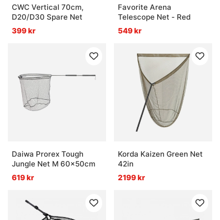
CWC Vertical 70cm,
Favorite Arena
D20/D30 Spare Net
Telescope Net - Red
399 kr
549 kr
Daiwa Prorex Tough
Korda Kaizen Green Net
Jungle Net M 60x50cm
42in
619 kr
2199 kr