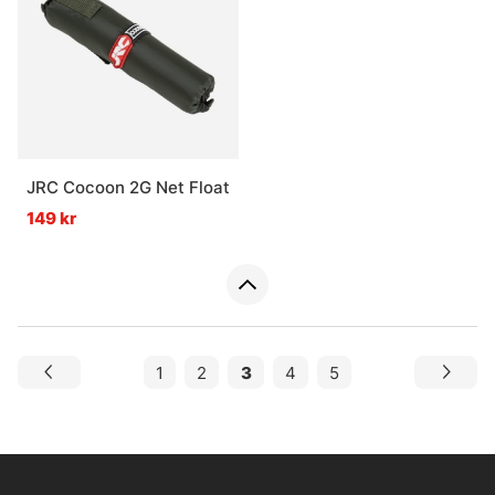
JRC Cocoon 2G Net Float
149 kr
1
2
3
4
5