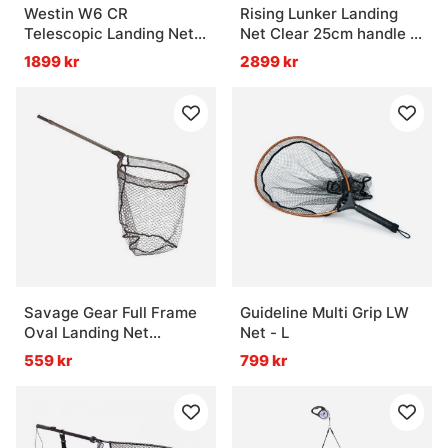
Westin W6 CR
Rising Lunker Landing
Telescopic Landing Net
Net Clear 25cm handle -
5M L, 77-500cm 7Sec
Moss
1899 kr
2899 kr
Savage Gear Full Frame
Guideline Multi Grip LW
Oval Landing Net
Net - L
(46x56cm) 95-150cm
559 kr
799 kr