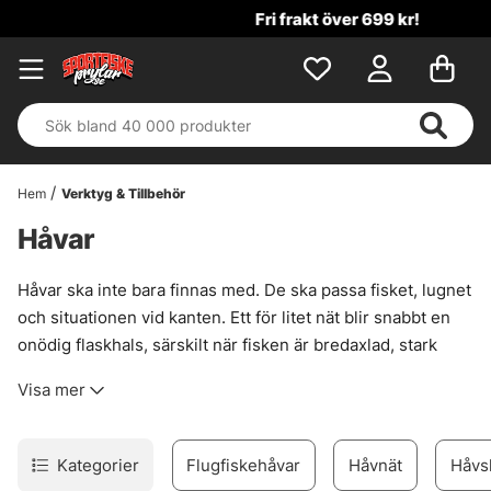
Fri frakt över 699 kr!
Hem
Verktyg & Tillbehör
Håvar
Håvar ska inte bara finnas med. De ska passa fisket, lugnet
och situationen vid kanten. Ett för litet nät blir snabbt en
onödig flaskhals, särskilt när fisken är bredaxlad, stark
eller bara bestämmer sig för att göra en sista, rätt
Visa mer
irriterande rusning. Därför lönar det sig att välja håv efter
metod, båt och hur mycket plats som faktiskt finns
ombord.
Kategorier
Flugfiskehåvar
Håvnät
Håvs
Här finns håvar för många typer av fiske, från smidiga