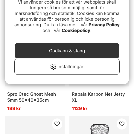
Vi använder cookies för att vår webbplats skall
Fox Rage Speedflow II XS
CWC Tournament XL
fungera så bra som möjligt samt för
Foldable Medium Net
100cm, D40 Spare Net
marknadsföring och statistik. Cookies kan komma
att användas för personlig och icke personlig
929 kr
499 kr
annonsering. Du kan läsa mer i vår
Privacy Policy
och i vår
Cookiepolicy
.
Godkänn & stäng
Inställningar
Spro Ctec Ghost Mesh
Rapala Karbon Net Jetty
5mm 50x40x35cm
XL
199 kr
1129 kr