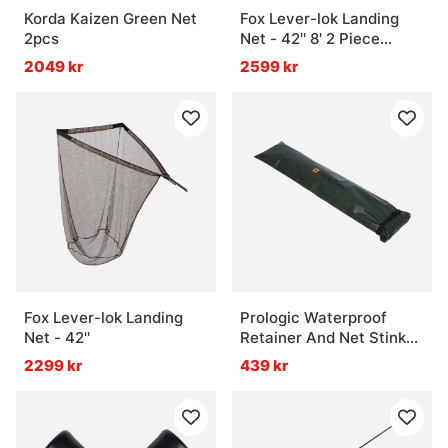
Korda Kaizen Green Net
Fox Lever-lok Landing
2pcs
Net - 42'' 8' 2 Piece
handle
2049 kr
2599 kr
Fox Lever-lok Landing
Prologic Waterproof
Net - 42''
Retainer And Net Stink
Bag
2299 kr
439 kr