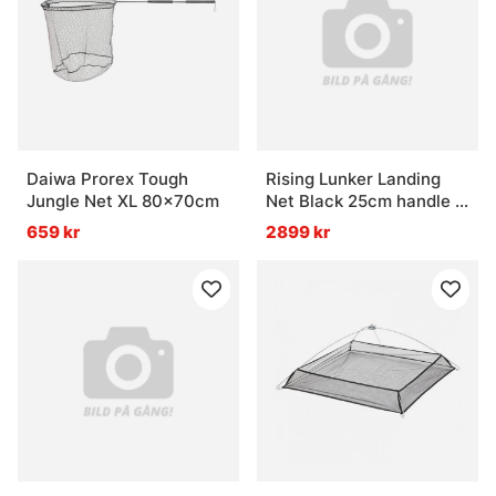
Vad är en hopfällbar håv bra för?
Daiwa Prorex Tough
Rising Lunker Landing
Jungle Net XL 80x70cm
Net Black 25cm handle -
Moss
659 kr
2899 kr