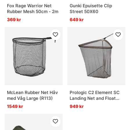
Fox Rage Warrior Net
Gunki Epuisette Clip
Rubber Mesh 50cm - 2m
Street 50X60
369 kr
649 kr
McLean Rubber Net Håv
Prologic C2 Element SC
med Våg Large (R113)
Landing Net and Float
42'' 2pcs
1549 kr
949 kr