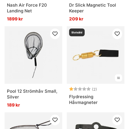
Nash Air Force F20
Dr Slick Magnetic Tool
Landing Net
Keeper
1899 kr
209 kr
Slutsåld
Betyg:
1.0 utav 5 stjär
(2)
Pool 12 Strömhåv Small,
Flydressing
Silver
Håvmagneter
189 kr