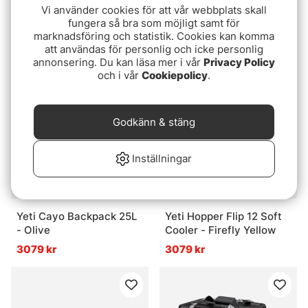
Vi använder cookies för att vår webbplats skall
Stolryggsäck Standard
Yeti Loadout Bucket -
fungera så bra som möjligt samt för
Charcoal
629 kr
marknadsföring och statistik. Cookies kan komma
499 kr
att användas för personlig och icke personlig
annonsering. Du kan läsa mer i vår
Privacy Policy
och i vår
Cookiepolicy
.
Godkänn & stäng
Inställningar
Yeti Cayo Backpack 25L
Yeti Hopper Flip 12 Soft
- Olive
Cooler - Firefly Yellow
3079 kr
3079 kr