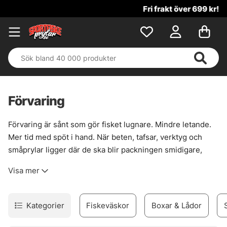
Fri frakt över 699 kr!
Förvaring
Förvaring är sånt som gör fisket lugnare. Mindre letande.
Mer tid med spöt i hand. När beten, tafsar, verktyg och
småprylar ligger där de ska blir packningen smidigare,
båten renare och kvällspasset mindre struligt. Det låter
Visa mer
enkelt, och det är det också — när lådorna väl sitter rätt i
systemet.
Här finns betesboxar, väskor, wallets och annan smart
Kategorier
Fiskeväskor
Boxar & Lådor
förvaring för olika typer av fiske. Större beten som
wobblers och jerkbaits trivs ofta bäst i djupare lådor i