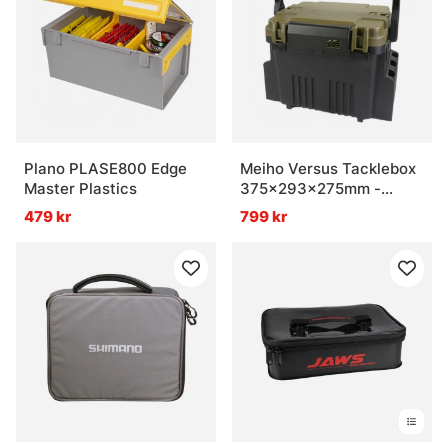
Plano PLASE800 Edge
Meiho Versus Tacklebox
Master Plastics
375x293x275mm -
Green
479 kr
799 kr