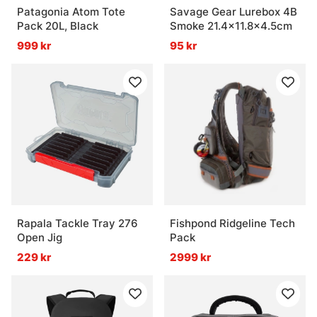
Patagonia Atom Tote
Savage Gear Lurebox 4B
Pack 20L, Black
Smoke 21.4x11.8x4.5cm
999 kr
95 kr
Rapala Tackle Tray 276
Fishpond Ridgeline Tech
Open Jig
Pack
229 kr
2999 kr