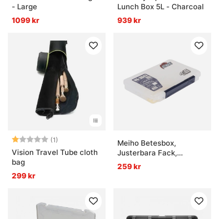
- Large
Lunch Box 5L - Charcoal
1099 kr
939 kr
Betyg:
1.0 utav 5 stjärnor
(1)
Meiho Betesbox,
Vision Travel Tube cloth
Justerbara Fack,
bag
356x230x50mm - Clear
259 kr
299 kr