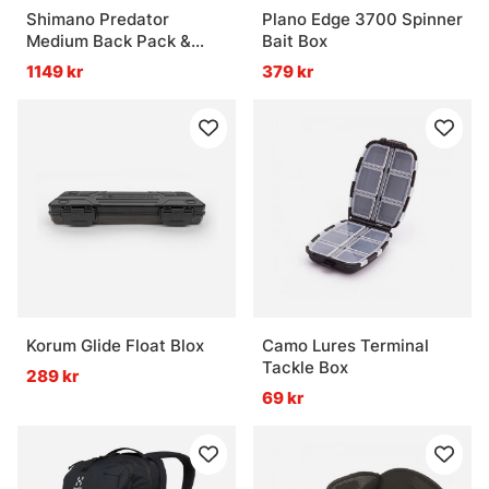
Shimano Predator
Plano Edge 3700 Spinner
Medium Back Pack &
Bait Box
Tackle Box
1149 kr
379 kr
Korum Glide Float Blox
Camo Lures Terminal
Tackle Box
289 kr
69 kr