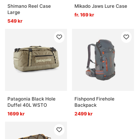
Shimano Reel Case
Mikado Jaws Lure Case
Large
fr. 169 kr
549 kr
Patagonia Black Hole
Fishpond Firehole
Duffel 40L WSTO
Backpack
1699 kr
2499 kr