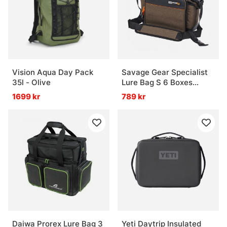
Vad är förvaring för fiske?
Vad är en 3700-låda?
Vad är en 3730-låda?
Vision Aqua Day Pack
Savage Gear Specialist
35l - Olive
Lure Bag S 6 Boxes
25x35x14cm 8L
1699 kr
789 kr
Vad är 3600 eller 3630 bra för?
Daiwa Prorex Lure Bag 3
Yeti Daytrip Insulated