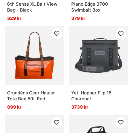
6th Sense XL Bait View
Plano Edge 3700
Bag - Black
Swimbait Box
329 kr
379 kr
Grundéns Gear Hauler
Yeti Hopper Flip 18 -
Tote Bag 50L Red
Charcoal
Orange
899 kr
3739 kr