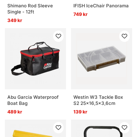
Shimano Rod Sleeve
IFISH IceChair Panorama
Single - 12ft
749 kr
349 kr
Abu Garcia Waterproof
Westin W3 Tackle Box
Boat Bag
S2 25x16,5x3,6cm
489 kr
139 kr