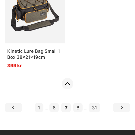
Kinetic Lure Bag Small 1
Box 38x21x19cm
399 kr
1
...
6
7
8
...
31