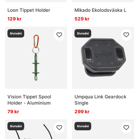
Loon Tippet Holder
Mikado Ekolodsväska L
129 kr
529 kr
Slutsåld
Slutsåld
Vision Tippet Spool
Umpqua Link Geardock
Holder - Aluminium
Single
79 kr
299 kr
Slutsåld
Slutsåld