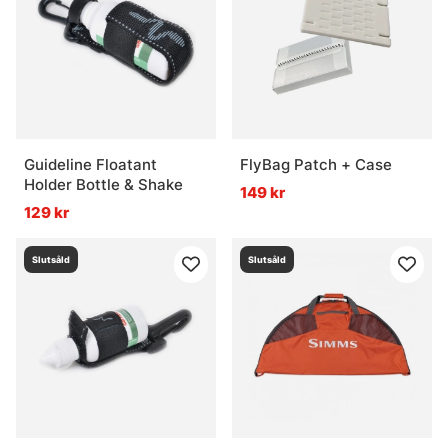
Guideline Floatant
FlyBag Patch + Case
Holder Bottle & Shake
149 kr
129 kr
Slutsåld
Slutsåld