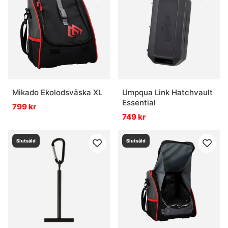
Mikado Ekolodsväska XL
Umpqua Link Hatchvault
Essential
799 kr
749 kr
Slutsåld
Slutsåld