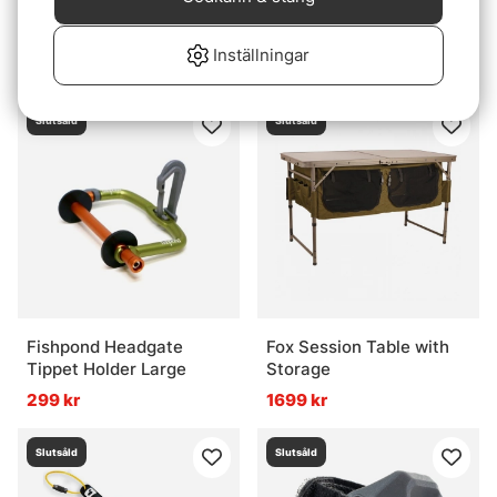
FlyBag Ghillie
Megabass Mobile Pouch
II - Navy White
399 kr
Inställningar
499 kr
Slutsåld
Slutsåld
Fishpond Headgate
Fox Session Table with
Tippet Holder Large
Storage
299 kr
1699 kr
Slutsåld
Slutsåld