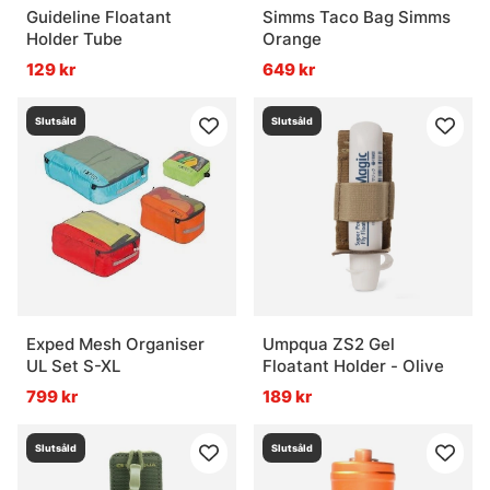
Guideline Floatant
Simms Taco Bag Simms
Holder Tube
Orange
129 kr
649 kr
Slutsåld
Slutsåld
Exped Mesh Organiser
Umpqua ZS2 Gel
UL Set S-XL
Floatant Holder - Olive
799 kr
189 kr
Slutsåld
Slutsåld