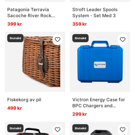
Patagonia Terravia
Stroft Leader Spools
Sacoche River Rock
System - Set Med 3
Green
399 kr
359 kr
Slutsåld
Slutsåld
Fiskekorg av pil
Victron Energy Case for
BPC Chargers and
499 kr
Accessories
299 kr
Slutsåld
Slutsåld