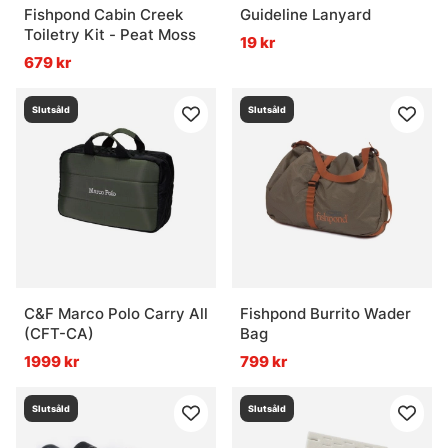
Fishpond Cabin Creek
Guideline Lanyard
Toiletry Kit - Peat Moss
19 kr
679 kr
Slutsåld
Slutsåld
C&F Marco Polo Carry All
Fishpond Burrito Wader
(CFT-CA)
Bag
1999 kr
799 kr
Slutsåld
Slutsåld