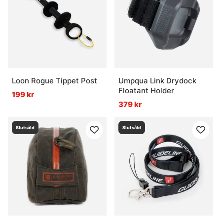
Loon Rogue Tippet Post
Umpqua Link Drydock
Floatant Holder
199 kr
379 kr
Slutsåld
Slutsåld