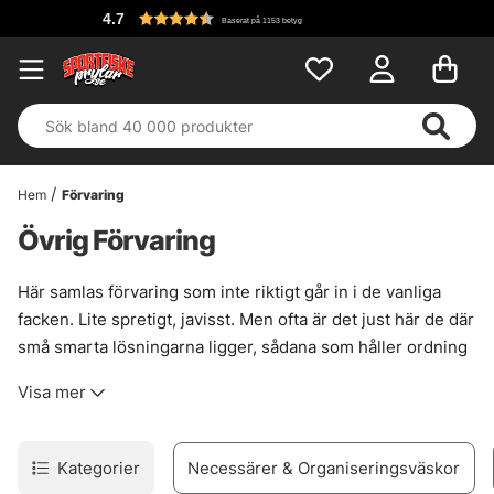
4.7
Baserat på 1153 betyg
Hem
Förvaring
Övrig Förvaring
Här samlas förvaring som inte riktigt går in i de vanliga
facken. Lite spretigt, javisst. Men ofta är det just här de där
små smarta lösningarna ligger, sådana som håller ordning
på riggar, jiggar, spinnerbaits och annat som annars gärna
Visa mer
blir ett enda myller i väskan.
Här finns också täta väskor, praktiska rig-wallets och
isfiskefodral där grejerna kan ligga färdigriggade och redo.
Kategorier
Necessärer & Organiseringsväskor
Bra när tiden är knapp. Bra när fingrarna är stela. Och bra