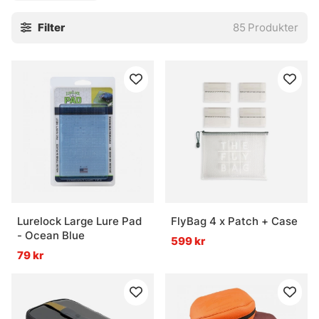
när utrustningen ska tåla lite tuffare tag, utan att bli ett
Filter
85
Produkter
rörigt nystan i botten av packningen.
Saknas något, eller känns det som att en viss lösning
borde finnas här men inte gör det? Hör av dig till butiken
eller skicka ett mejl. Ofta går det att reda ut ganska snabbt.
» Tillbaka till väskor, boxar och förvaring
Vanliga frågor om övrig förvaring
Vad är övrig förvaring?
Lurelock Large Lure Pad
FlyBag 4 x Patch + Case
- Ocean Blue
599 kr
79 kr
Vad är en rig-wallet?
Vad är ett vattentätt fodral bra för?