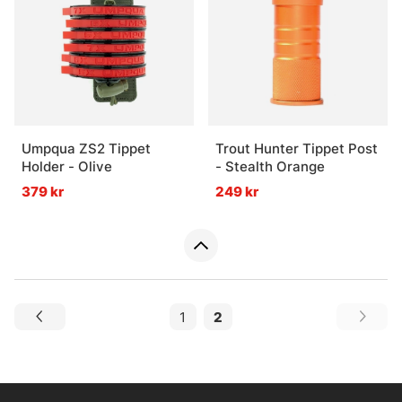
Umpqua ZS2 Tippet
Trout Hunter Tippet Post
Holder - Olive
- Stealth Orange
379 kr
249 kr
1
2