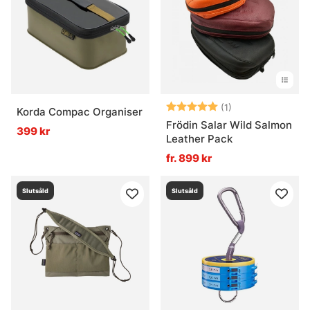
Vad är ett isfiskespöfodral?
Betyg:
5.0 utav 5 stjär
(1)
Korda Compac Organiser
Frödin Salar Wild Salmon
399 kr
Leather Pack
fr. 899 kr
Slutsåld
Slutsåld