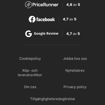
4,8
av
5
4,7
av
5
4,7
av
5
Cookiepolicy
Jobba hos oss
Köp- och
Nyhetsbrev
leveransvillkor
Om oss
Privacy policy
Tillgänglighetsredogörelse