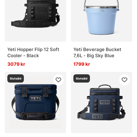
När passar en kylväska bäst?
När är en kylbox ett bättre val?
Yeti Hopper Flip 12 Soft
Yeti Beverage Bucket
Cooler - Black
7,6L - Big Sky Blue
3079 kr
1799 kr
Slutsåld
Slutsåld