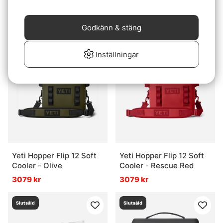
Yeti Hopper Flip 18 Soft
Yeti Rambler Beverage
Cooler - Olive
Bucket 7,6 L - White
Godkänn & stäng
3739 kr
1799 kr
Inställningar
Slutsåld
Slutsåld
Yeti Hopper Flip 12 Soft
Yeti Hopper Flip 12 Soft
Cooler - Olive
Cooler - Rescue Red
3079 kr
3079 kr
Slutsåld
Slutsåld