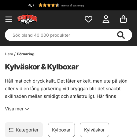
4.7
Baserat på 1153 betyg
Hem
Förvaring
Kylväskor & Kylboxar
Håll mat och dryck kallt. Det låter enkelt, men ute på sjön
eller vid en lång parkering vid bryggan blir det snabbt
skillnaden mellan smidigt och småstruligt. Här finns
kylväskor och kylboxar för fiske, från mjuka lösningar som
Visa mer
passar i packningen till rejäla boxar som står stadigt i båt,
bil eller på land.
Vissa tomma fiskeväskor är byggda för att fungera som
Kategorier
Kylboxar
Kylväskor
kylare från början. Det gör dem praktiska när turen är kort,