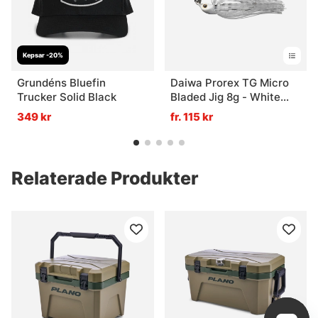
Kepsar -20%
Grundéns Bluefin
Daiwa Prorex TG Micro
Trucker Solid Black
Bladed Jig 8g - White
Fish
349 kr
fr. 115 kr
Relaterade Produkter