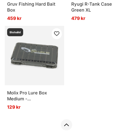
Gruv Fishing Hard Bait
Ryugi R-Tank Case
Box
Green XL
459 kr
479 kr
Slutsåld
Molix Pro Lure Box
Medium -
27,6x10,4x4,8cm.
129 kr