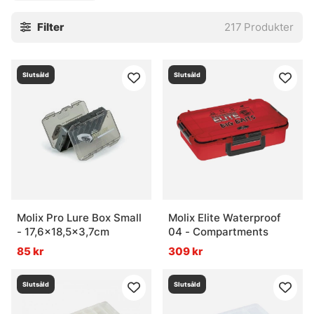
en passande storlek!
Filter
217
Produkter
Slutsåld
Slutsåld
Molix Pro Lure Box Small
Molix Elite Waterproof
- 17,6x18,5x3,7cm
04 - Compartments
85 kr
309 kr
Slutsåld
Slutsåld