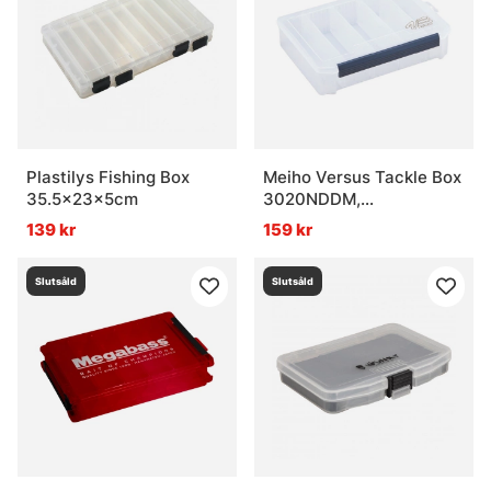
Plastilys Fishing Box
Meiho Versus Tackle Box
35.5x23x5cm
3020NDDM,
255x190x60mm - Clear
139 kr
159 kr
Slutsåld
Slutsåld