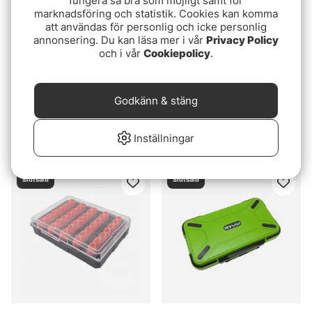
fungera så bra som möjligt samt för
marknadsföring och statistik. Cookies kan komma
att användas för personlig och icke personlig
annonsering. Du kan läsa mer i vår
Privacy Policy
och i vår
Cookiepolicy
.
Godkänn & stäng
6th Sense Bait Chamber
Camo Lures Finesse
- Bladed Jig
Tackle Box
Inställningar
489 kr
129 kr
Slutsåld
Slutsåld