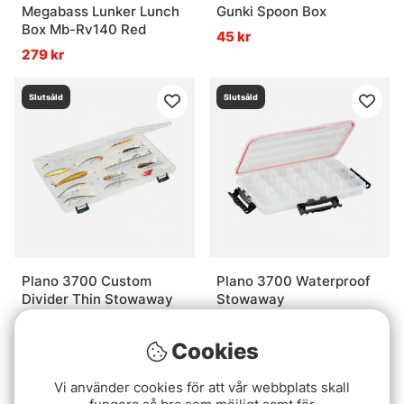
Megabass Lunker Lunch
Gunki Spoon Box
Box Mb-Rv140 Red
45 kr
279 kr
Slutsåld
Slutsåld
Plano 3700 Custom
Plano 3700 Waterproof
Divider Thin Stowaway
Stowaway
129 kr
175 kr
Cookies
Slutsåld
Slutsåld
Vi använder cookies för att vår webbplats skall