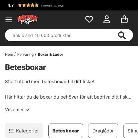
Fri frakt öve
 1157 betyg
Hem
Förvaring
Boxar & Lådor
Betesboxar
Stort utbud med betesboxar till ditt fiske!
Här hittar du de boxar du behöver för att bedriva ditt fiske
på ett organiserat och smidigt sätt. Som vanligt så försöker
Visa mer
vi sprida ut prisklasserna så det ska passa allas behov och
preferenser. Det finns specifika lådor som passar bättre till
vissa beten. Är det gädda så är jerkboxar eller storlek
Kategorier
Betesboxar
Draglådor
Stin
3730 att föredra, till abborre eller mindre beten så är 3700