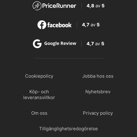
4,8
av
5
4,7
av
5
4,7
av
5
Cookiepolicy
Jobba hos oss
Köp- och
Nyhetsbrev
leveransvillkor
Om oss
Privacy policy
Tillgänglighetsredogörelse