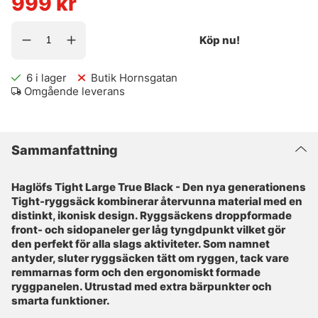
999
kr
Köp nu!
6
i lager
Butik Hornsgatan
Omgående leverans
Sammanfattning
Haglöfs Tight Large True Black - Den nya generationens
Tight-ryggsäck kombinerar återvunna material med en
distinkt, ikonisk design. Ryggsäckens droppformade
front- och sidopaneler ger låg tyngdpunkt vilket gör
den perfekt för alla slags aktiviteter. Som namnet
antyder, sluter ryggsäcken tätt om ryggen, tack vare
remmarnas form och den ergonomiskt formade
ryggpanelen. Utrustad med extra bärpunkter och
smarta funktioner.