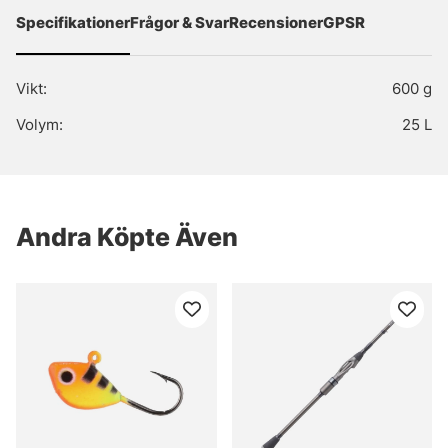
Specifikationer
Frågor & Svar
Recensioner
GPSR
Vikt:
600 g
Volym:
25 L
Andra Köpte Även