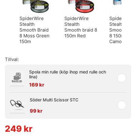
SpiderWire
SpiderWire
Spiderwire
Stealth
Stealth
Stealth
Smooth Braid
Smooth braid 8
Smooth Brai
8 Moss Green
150m Red
8 150m Blue
150m
Camo
Tillval:
Spola min rulle (köp ihop med rulle och
lina)
169 kr
Söder Multi Scissor STC
99 kr
249
kr